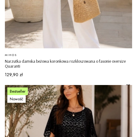
PRODUCENT
MIHOS
Narzutka damska beżowa koronkowa rozkloszowana o fasonie oversize
Quaranti
Cena
129,90 zł
Bestseller
Nowość