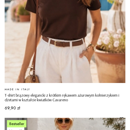
PRODUCENT
MADE IN ITALY
T-shirt brązowy elegancki z krótkim rękawem ażurowym kołnierzykiem i
dżetami w kształcie kwiatków Cavareno
Cena
69,90 zł
Bestseller