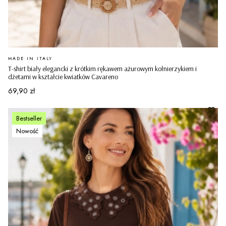
PRODUCENT
MADE IN ITALY
T-shirt biały elegancki z krótkim rękawem ażurowym kołnierzykiem i
dżetami w kształcie kwiatków Cavareno
Cena
69,90 zł
Bestseller
Nowość