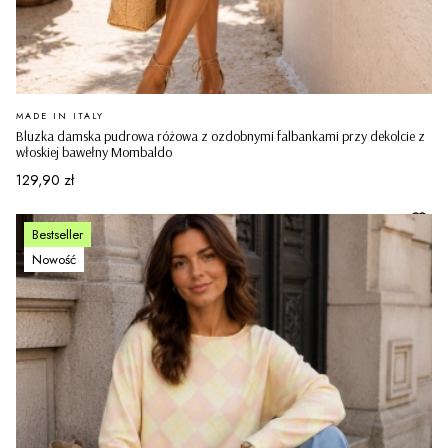
PRODUCENT
MADE IN ITALY
Bluzka damska pudrowa różowa z ozdobnymi falbankami przy dekolcie z
włoskiej bawełny Mombaldo
Cena
129,90 zł
Bestseller
Nowość