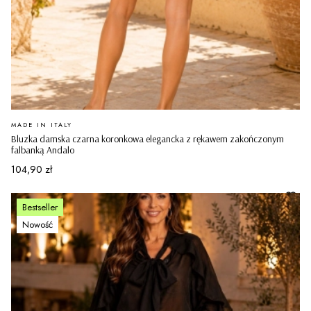
PRODUCENT
MADE IN ITALY
Bluzka damska czarna koronkowa elegancka z rękawem zakończonym
falbanką Andalo
Cena
104,90 zł
Bestseller
Nowość