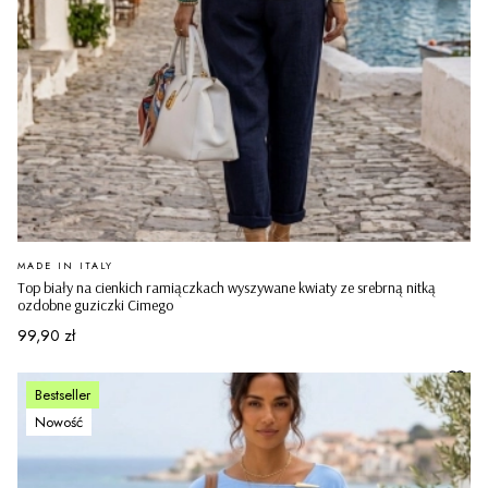
PRODUCENT
MADE IN ITALY
Top biały na cienkich ramiączkach wyszywane kwiaty ze srebrną nitką
ozdobne guziczki Cimego
Cena
99,90 zł
Bestseller
Nowość