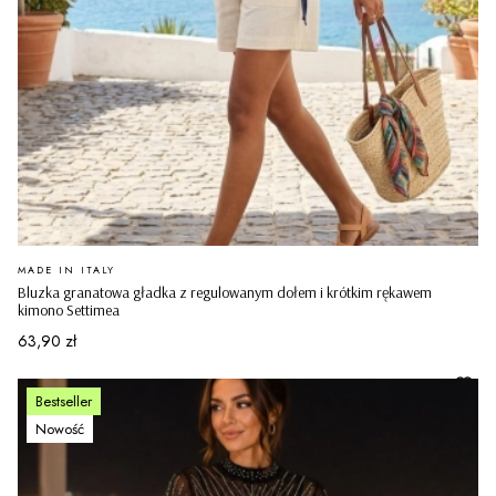
PRODUCENT
MADE IN ITALY
Bluzka granatowa gładka z regulowanym dołem i krótkim rękawem
kimono Settimea
Cena
63,90 zł
Bestseller
Nowość