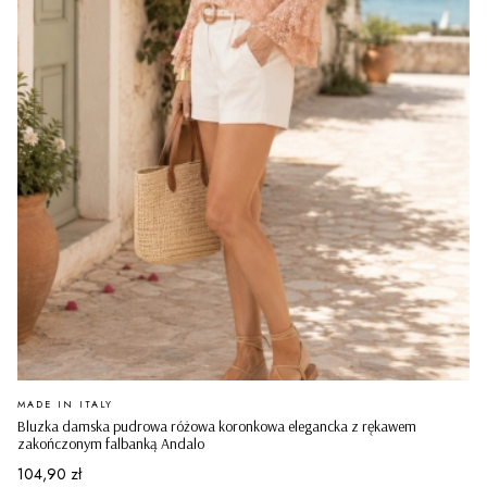
PRODUCENT
MADE IN ITALY
Bluzka damska pudrowa różowa koronkowa elegancka z rękawem
zakończonym falbanką Andalo
Cena
104,90 zł