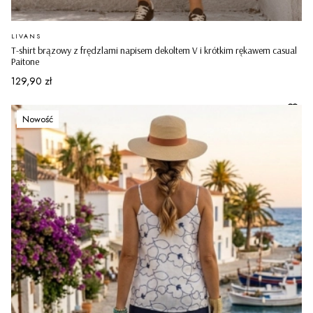
PRODUCENT
LIVANS
T-shirt brązowy z frędzlami napisem dekoltem V i krótkim rękawem casual
Paitone
Cena
129,90 zł
Nowość