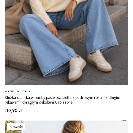
PRODUCENT
MADE IN ITALY
Bluzka damska w romby pastelowa żółta z pudrowym różem z długim
rękawem i okrągłym dekoltem Capizzone
Cena
110,90 zł
Nowość