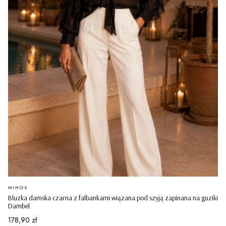
PRODUCENT
MIHOS
Bluzka damska czarna z falbankami wiązana pod szyją zapinana na guziki
Dambel
Cena
178,90 zł