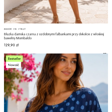
PRODUCENT
MADE IN ITALY
Bluzka damska czarna z ozdobnymi falbankami przy dekolcie z włoskiej
bawełny Mombaldo
Cena
129,90 zł
Bestseller
Nowość