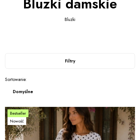
Bluzki damskie
Bluzki
Filtry
Lista produktów
Sortowanie:
Domyślne
Bestseller
Nowość