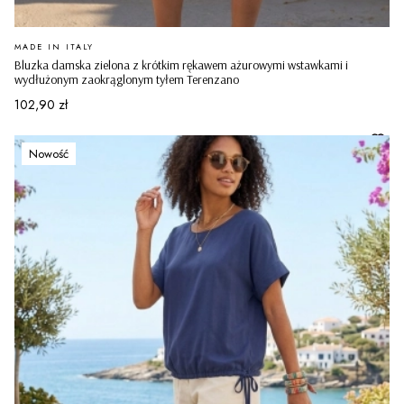
PRODUCENT
MADE IN ITALY
Bluzka damska zielona z krótkim rękawem ażurowymi wstawkami i
wydłużonym zaokrąglonym tyłem Terenzano
Cena
102,90 zł
Nowość