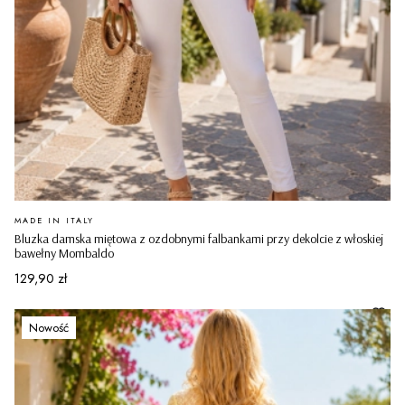
PRODUCENT
MADE IN ITALY
Bluzka damska miętowa z ozdobnymi falbankami przy dekolcie z włoskiej
bawełny Mombaldo
Cena
129,90 zł
Nowość