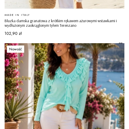
PRODUCENT
MADE IN ITALY
Bluzka damska granatowa z krótkim rękawem ażurowymi wstawkami i
wydłużonym zaokrąglonym tyłem Terenzano
Cena
102,90 zł
Nowość