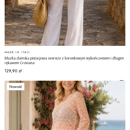
PRODUCENT
MADE IN ITALY
Bluzka damska pistacjowa oversize z koronkowym wykończeniem i długim
rękawem Croviana
Cena
129,90 zł
Nowość