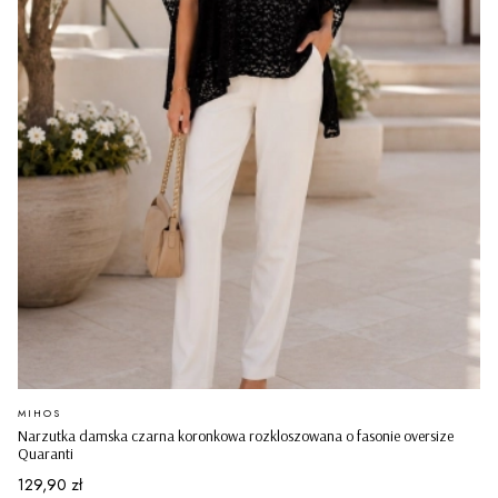
PRODUCENT
MIHOS
Narzutka damska czarna koronkowa rozkloszowana o fasonie oversize
Quaranti
Cena
129,90 zł