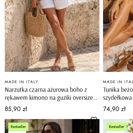
PRODUCENT
PRODUCENT
MADE IN ITALY
MADE IN ITA
Narzutka czarna ażurowa boho z
Tunika beż
rękawem kimono na guziki oversize
szydełkowa 
Tramonti
Cena
Cena
85,90 zł
74,90 zł
Bestseller
Bestseller