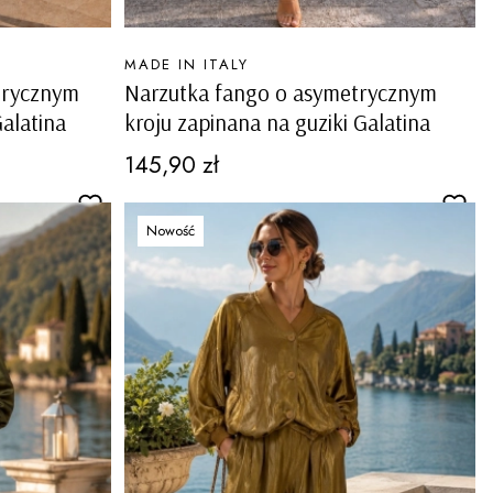
PRODUCENT
MADE IN ITALY
trycznym
Narzutka fango o asymetrycznym
Galatina
kroju zapinana na guziki Galatina
Cena
145,90 zł
Nowość