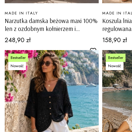
PRODUCENT
PRODUCENT
MADE IN ITALY
MADE IN ITA
Narzutka damska beżowa maxi 100%
Koszula ln
len z ozdobnym kołnierzem i
regulowana 
kieszeniami Nucetto
kieszenie 
Cena
Cena
248,90 zł
158,90 zł
Bestseller
Bestseller
Nowość
Nowość