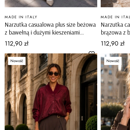
PRODUCENT
PRODUCENT
MADE IN ITALY
MADE IN ITA
Narzutka casualowa plus size beżowa
Narzutka ca
z bawełną i dużymi kieszeniami
brązowa z b
Tapogliano
kieszeniami
Cena
Cena
112,90 zł
112,90 zł
Nowość
Nowość