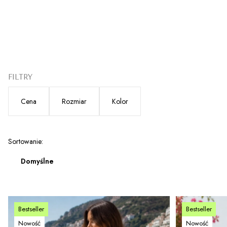
FILTRY
Cena
Rozmiar
Kolor
Koniec filtrów
Lista produktów
Sortowanie:
Domyślne
Bestseller
Bestseller
Nowość
Nowość