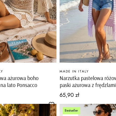
PRODUCENT
LY
MADE IN ITALY
owa ażurowa boho
Narzutka pastelowa różow
na lato Ponsacco
paski ażurowa z frędzlam
Valvestino
Cena
65,90 zł
Bestseller