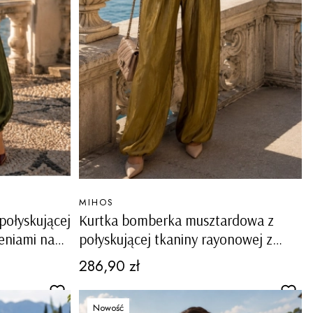
PRODUCENT
MIHOS
połyskującej
Kurtka bomberka musztardowa z
eniami na
połyskującej tkaniny rayonowej z
kieszeniami na guziki Paularo
Cena
286,90 zł
Nowość