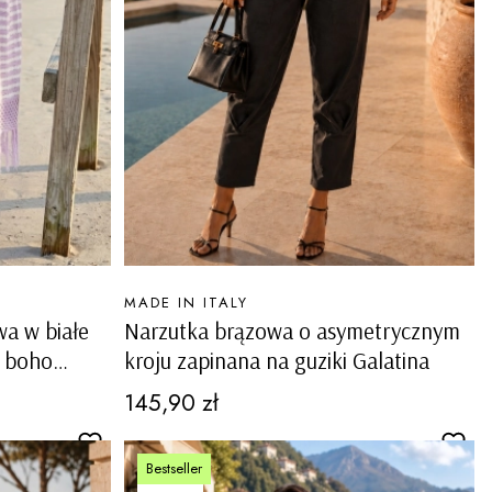
PRODUCENT
MADE IN ITALY
a w białe
Narzutka brązowa o asymetrycznym
i boho
kroju zapinana na guziki Galatina
Cena
145,90 zł
Bestseller