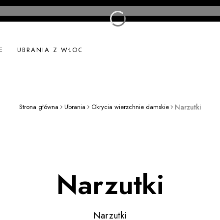
E
UBRANIA Z WŁOCH
UBRANIA LNIANE
NOWOŚ
Strona główna
Ubrania
Okrycia wierzchnie damskie
Narzutki
Narzutki
Narzutki