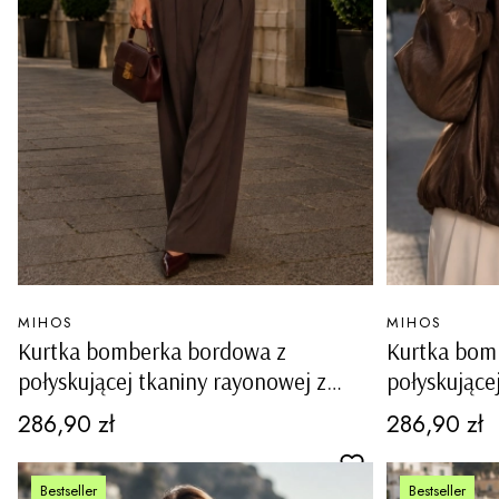
PRODUCENT
PRODUCENT
MIHOS
MIHOS
Kurtka bomberka bordowa z
Kurtka bom
połyskującej tkaniny rayonowej z
połyskujące
kieszeniami na guziki Paularo
kieszeniami 
Cena
Cena
286,90 zł
286,90 zł
Bestseller
Bestseller