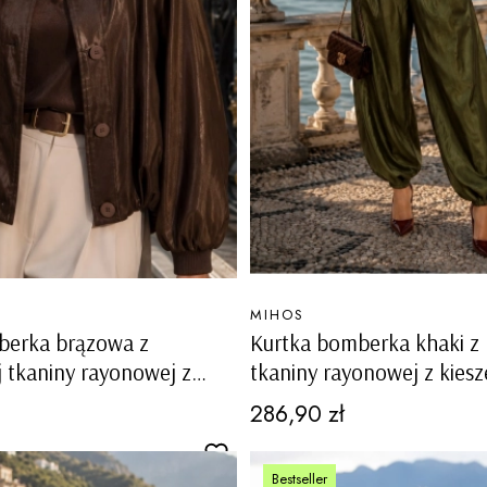
PRODUCENT
MIHOS
berka brązowa z
Kurtka bomberka khaki z 
j tkaniny rayonowej z
tkaniny rayonowej z kiesz
na guziki Paularo
guziki Paularo
Cena
286,90 zł
Bestseller