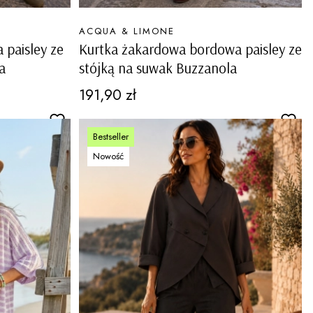
PRODUCENT
ACQUA & LIMONE
 paisley ze
Kurtka żakardowa bordowa paisley ze
a
stójką na suwak Buzzanola
Cena
191,90 zł
Bestseller
Nowość