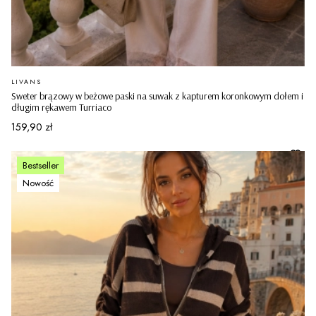
PRODUCENT
LIVANS
Sweter brązowy w beżowe paski na suwak z kapturem koronkowym dołem i
długim rękawem Turriaco
Cena
159,90 zł
Bestseller
Nowość