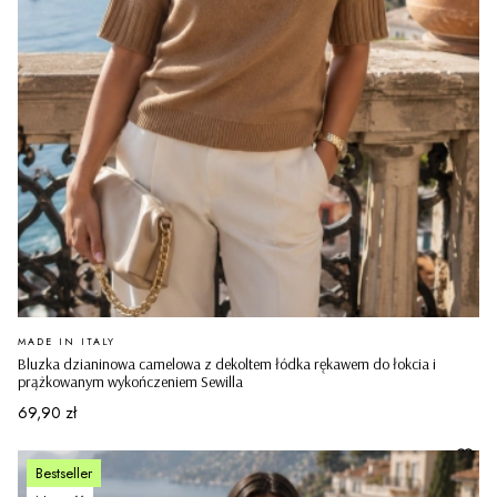
PRODUCENT
MADE IN ITALY
Bluzka dzianinowa camelowa z dekoltem łódka rękawem do łokcia i
prążkowanym wykończeniem Sewilla
Cena
69,90 zł
Bestseller