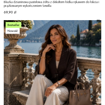
Bluzka dzianinowa pastelowa żółta z dekoltem łódka rękawem do łokcia i
prążkowanym wykończeniem Sewilla
Cena
69,90 zł
Bestseller
Nowość