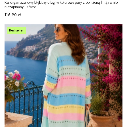
Kardigan ażurowy błękitny długi w kolorowe pasy z obniżoną linią ramion
niezapinany Cafasse
Cena
116,90 zł
Bestseller