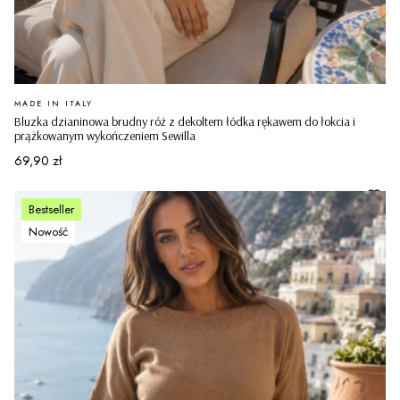
PRODUCENT
MADE IN ITALY
Bluzka dzianinowa brudny róż z dekoltem łódka rękawem do łokcia i
prążkowanym wykończeniem Sewilla
Cena
69,90 zł
Bestseller
Nowość