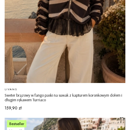
PRODUCENT
LIVANS
Sweter brązowy w fango paski na suwak z kapturem koronkowym dołem i
długim rękawem Turriaco
Cena
159,90 zł
Bestseller