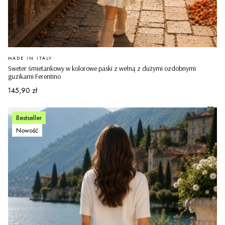
PRODUCENT
MADE IN ITALY
Sweter śmietankowy w kolorowe paski z wełną z dużymi ozdobnymi
guzikami Ferentino
Cena
145,90 zł
Bestseller
Nowość