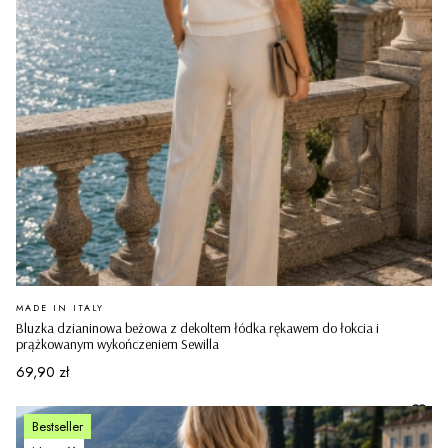
PRODUCENT
MADE IN ITALY
Bluzka dzianinowa beżowa z dekoltem łódka rękawem do łokcia i
prążkowanym wykończeniem Sewilla
Cena
69,90 zł
Bestseller