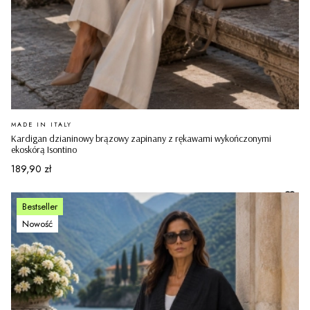
PRODUCENT
MADE IN ITALY
Kardigan dzianinowy brązowy zapinany z rękawami wykończonymi
ekoskórą Isontino
Cena
189,90 zł
Bestseller
Nowość