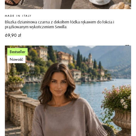
PRODUCENT
MADE IN ITALY
Bluzka dzianinowa czarna z dekoltem łódka rękawem do łokcia i
prążkowanym wykończeniem Sewilla
Cena
69,90 zł
Bestseller
Nowość