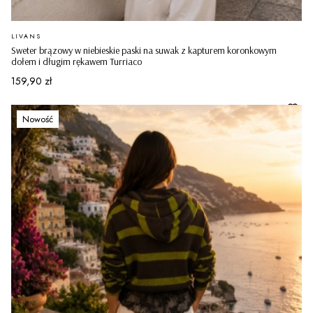
PRODUCENT
LIVANS
Sweter brązowy w niebieskie paski na suwak z kapturem koronkowym
dołem i długim rękawem Turriaco
Cena
159,90 zł
Nowość