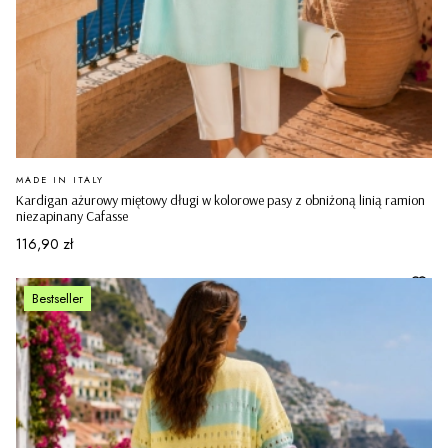
PRODUCENT
MADE IN ITALY
Kardigan ażurowy miętowy długi w kolorowe pasy z obniżoną linią ramion
niezapinany Cafasse
Cena
116,90 zł
Bestseller