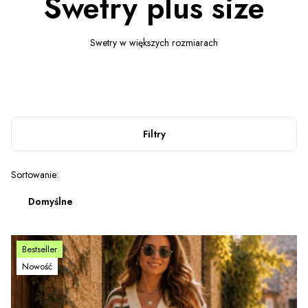
Swetry plus size
Swetry w większych rozmiarach
Filtry
Lista produktów
Sortowanie:
Domyślne
Bestseller
Nowość