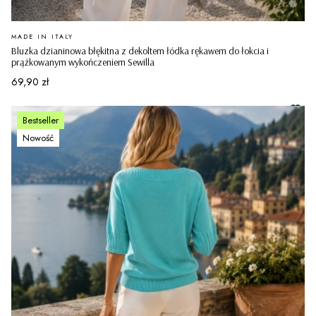
PRODUCENT
MADE IN ITALY
Bluzka dzianinowa błękitna z dekoltem łódka rękawem do łokcia i
prążkowanym wykończeniem Sewilla
Cena
69,90 zł
Bestseller
Nowość