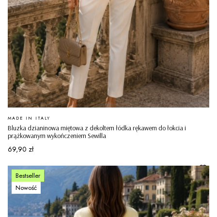
PRODUCENT
MADE IN ITALY
Bluzka dzianinowa miętowa z dekoltem łódka rękawem do łokcia i
prążkowanym wykończeniem Sewilla
Cena
69,90 zł
Bestseller
Nowość