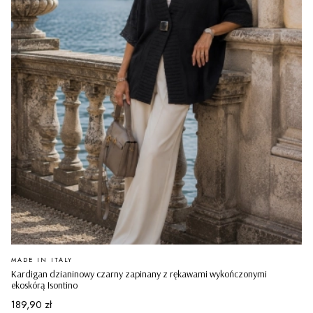
PRODUCENT
MADE IN ITALY
Kardigan dzianinowy czarny zapinany z rękawami wykończonymi
ekoskórą Isontino
Cena
189,90 zł