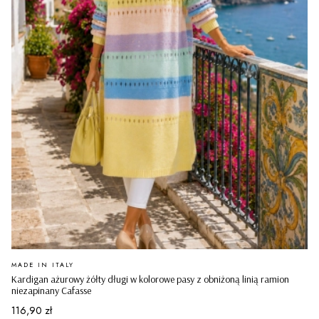
PRODUCENT
MADE IN ITALY
Kardigan ażurowy żółty długi w kolorowe pasy z obniżoną linią ramion
niezapinany Cafasse
Cena
116,90 zł