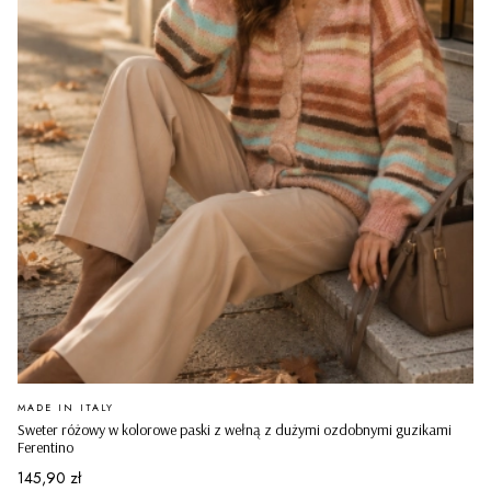
PRODUCENT
MADE IN ITALY
Sweter różowy w kolorowe paski z wełną z dużymi ozdobnymi guzikami
Ferentino
Cena
145,90 zł