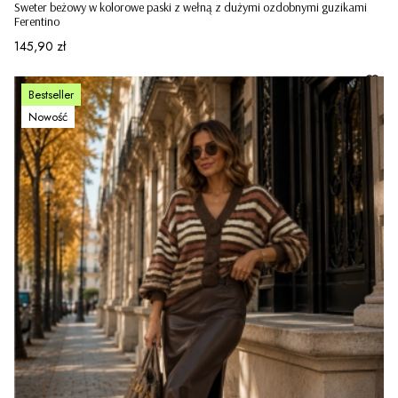
Sweter beżowy w kolorowe paski z wełną z dużymi ozdobnymi guzikami
Ferentino
Cena
145,90 zł
Bestseller
Nowość