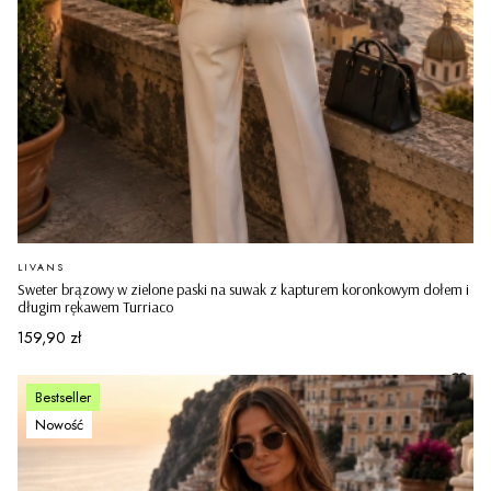
PRODUCENT
LIVANS
Sweter brązowy w zielone paski na suwak z kapturem koronkowym dołem i
długim rękawem Turriaco
Cena
159,90 zł
Bestseller
Nowość