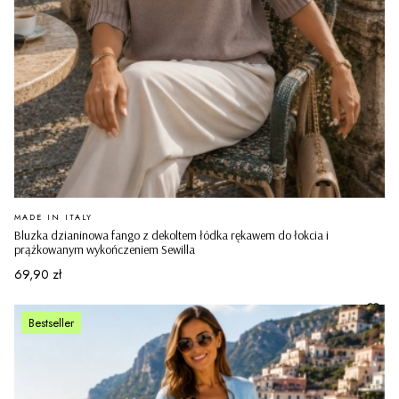
PRODUCENT
MADE IN ITALY
Bluzka dzianinowa fango z dekoltem łódka rękawem do łokcia i
prążkowanym wykończeniem Sewilla
Cena
69,90 zł
Bestseller