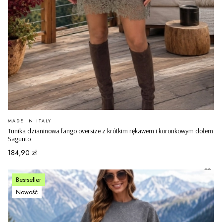
PRODUCENT
MADE IN ITALY
Tunika dzianinowa fango oversize z krótkim rękawem i koronkowym dołem
Sagunto
Cena
184,90 zł
Bestseller
Nowość