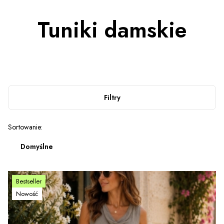
Tuniki damskie
Filtry
Lista produktów
Sortowanie:
Domyślne
Bestseller
Nowość