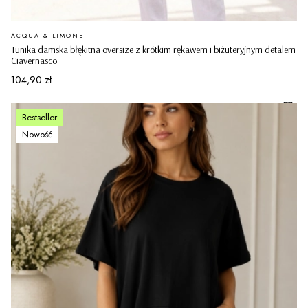
PRODUCENT
ACQUA & LIMONE
Tunika damska błękitna oversize z krótkim rękawem i biżuteryjnym detalem
Ciavernasco
Cena
104,90 zł
Bestseller
Nowość