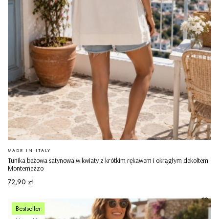
PRODUCENT
MADE IN ITALY
Tunika beżowa satynowa w kwiaty z krótkim rękawem i okrągłym dekoltem
Montemezzo
Cena
72,90 zł
Bestseller