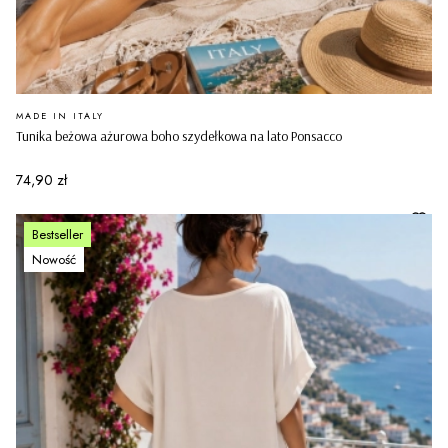
PRODUCENT
MADE IN ITALY
Tunika beżowa ażurowa boho szydełkowa na lato Ponsacco
Cena
74,90 zł
Bestseller
Nowość