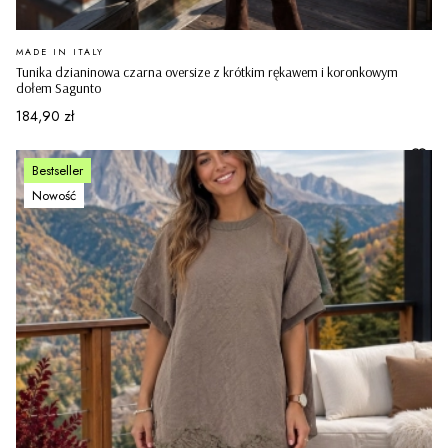
PRODUCENT
MADE IN ITALY
Tunika dzianinowa czarna oversize z krótkim rękawem i koronkowym
dołem Sagunto
Cena
184,90 zł
Bestseller
Nowość