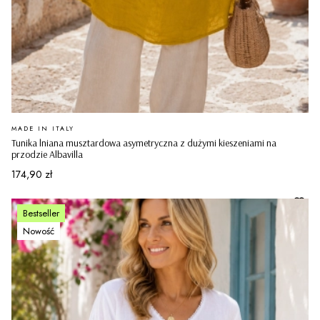
PRODUCENT
MADE IN ITALY
Tunika lniana musztardowa asymetryczna z dużymi kieszeniami na
przodzie Albavilla
Cena
174,90 zł
Bestseller
Nowość