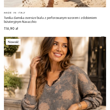
PRODUCENT
MADE IN ITALY
Tunika damska oversize biała z perforowanym wzorem i zdobieniem
biżuteryjnym Navacchio
Cena
116,90 zł
Nowość