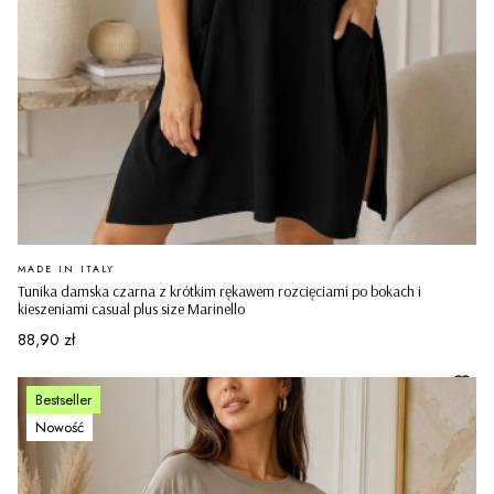
PRODUCENT
MADE IN ITALY
Tunika damska czarna z krótkim rękawem rozcięciami po bokach i
kieszeniami casual plus size Marinello
Cena
88,90 zł
Bestseller
Nowość