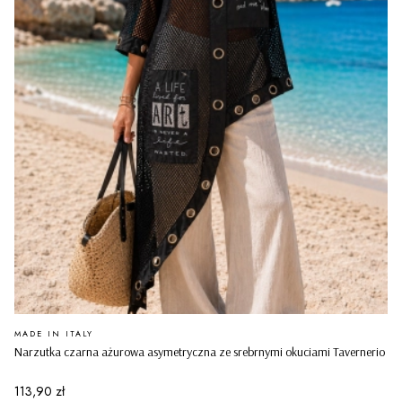
PRODUCENT
MADE IN ITALY
Narzutka czarna ażurowa asymetryczna ze srebrnymi okuciami Tavernerio
Cena
113,90 zł