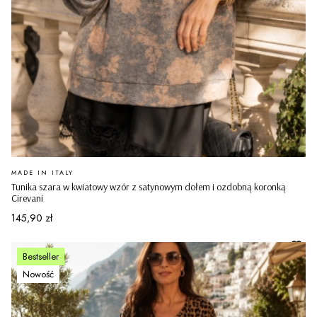
PRODUCENT
MADE IN ITALY
Tunika szara w kwiatowy wzór z satynowym dołem i ozdobną koronką
Cirevani
Cena
145,90 zł
Bestseller
Nowość