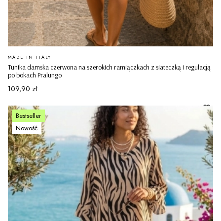
PRODUCENT
MADE IN ITALY
Tunika damska czerwona na szerokich ramiączkach z siateczką i regulacją
po bokach Pralungo
Cena
109,90 zł
Bestseller
Nowość