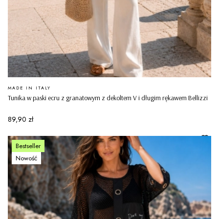
PRODUCENT
MADE IN ITALY
Tunika w paski ecru z granatowym z dekoltem V i długim rękawem Bellizzi
Cena
89,90 zł
Bestseller
Nowość