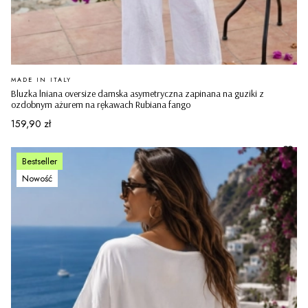
PRODUCENT
MADE IN ITALY
Bluzka lniana oversize damska asymetryczna zapinana na guziki z
ozdobnym ażurem na rękawach Rubiana fango
Cena
159,90 zł
Bestseller
Nowość