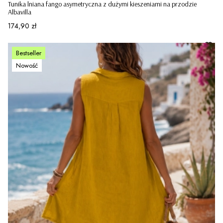
Tunika lniana fango asymetryczna z dużymi kieszeniami na przodzie
Albavilla
Cena
174,90 zł
Bestseller
Nowość