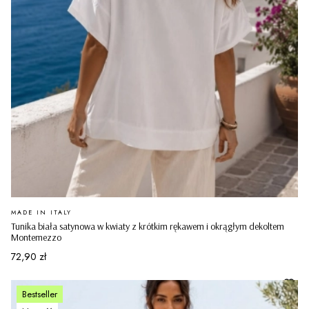
PRODUCENT
MADE IN ITALY
Tunika biała satynowa w kwiaty z krótkim rękawem i okrągłym dekoltem
Montemezzo
Cena
72,90 zł
Bestseller