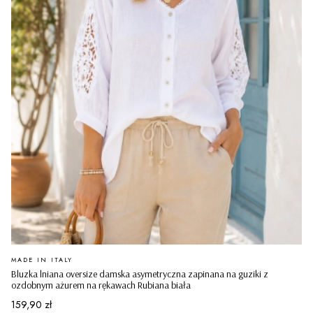
PRODUCENT
MADE IN ITALY
Bluzka lniana oversize damska asymetryczna zapinana na guziki z
ozdobnym ażurem na rękawach Rubiana biała
Cena
159,90 zł