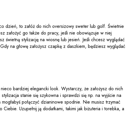
a co dzień, to załóż do nich oversizowy sweter lub golf. Świetnie
sz założyć go także do pracy, jeśli nie obowiązuje w niej
 świetną stylizację na wiosnę lub jesień. Jeśli chcesz wyglądać
rsy. Gdy na głowę założysz czapkę z daszkiem, będziesz wyglądać
 nieco bardziej elegancki look. Wystarczy, że założysz do nich
ylizacja stanie się szykowna i sprawdzi się np. na wyjście na
zym mogłabyś połączyć dzianinowe spodnie. Nie musisz trzymać
iebie. Uzupełnij ją dodatkami, takimi jak biżuteria i torebka, a