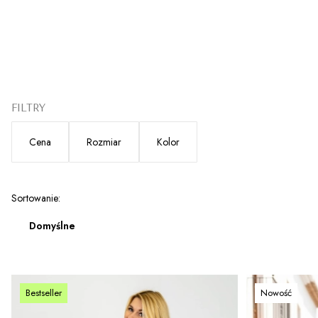
FILTRY
Cena
Rozmiar
Kolor
Koniec filtrów
Lista produktów
Sortowanie:
Domyślne
Bestseller
Nowość