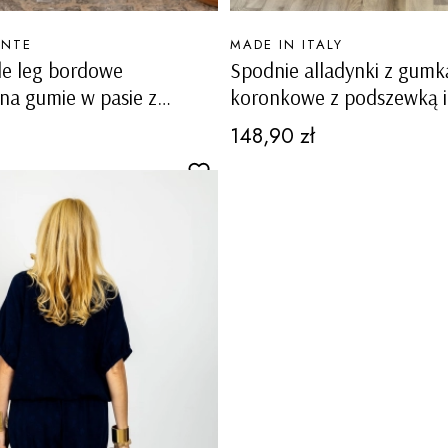
PRODUCENT
ANTE
MADE IN ITALY
de leg bordowe
Spodnie alladynki z gumk
na gumie w pasie z
koronkowe z podszewką i
 wysokim stanem
na dole nogawek Roccaric
Cena
148,90 zł
brązowe