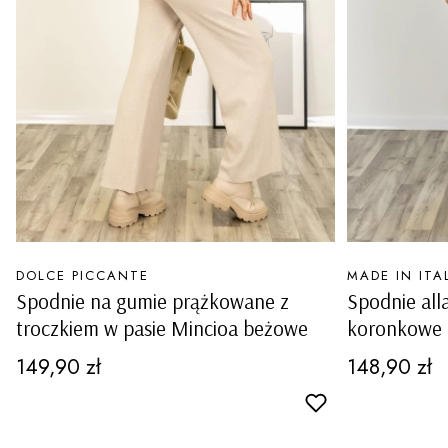
PRODUCENT
PRODUCENT
DOLCE PICCANTE
MADE IN ITA
Spodnie na gumie prążkowane z
Spodnie all
troczkiem w pasie Mincioa beżowe
koronkowe 
na dole nog
Cena
Cena
149,90 zł
148,90 zł
granatowe