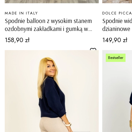
PRODUCENT
PRODUCENT
MADE IN ITALY
DOLCE PICC
Spodnie balloon z wysokim stanem
Spodnie wi
ozdobnymi zakładkami i gumką w
dzianinowe 
pasie Pitelli dark denim blue
troczkiem i
Cena
Cena
158,90 zł
149,90 zł
Poncarale
Bestseller