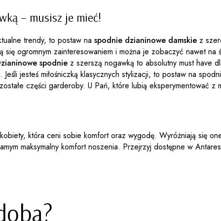
ką – musisz je mieć!
ktualne trendy, to postaw na
spodnie dzianinowe damskie
z szer
szą się ogromnym zainteresowaniem i można je zobaczyć nawet na św
zianinowe spodnie
z szerszą nogawką to absolutny must have dl
 Jeśli jesteś miłośniczką klasycznych stylizacji, to postaw na spo
zostałe części garderoby. U Pań, które lubią eksperymentować z 
biety, która ceni sobie komfort oraz wygodę. Wyróżniają się one 
amym maksymalny komfort noszenia. Przejrzyj dostępne w Antaresa
odoba?