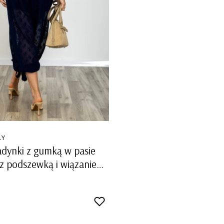
LY
adynki z gumką w pasie
z podszewką i wiązaniem
awek Roccaricciarda