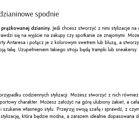
 dzianinowe spodnie
 prążkowanej dzianiny.
Jeśli chcesz stworzyć z nimi stylizacje n
prawdzi się na wyjście na zakupy czy spotkanie ze znajomymi. Może
y Antaresa i połącz je z kolorowym swetrem lub bluzą, a stworzysz
 Twoją talię. Uzupełnieniem takiego stroju będą trampki lub sneake
 przypadku codziennych stylizacji. Możesz stworzyć z nich również
rtowy charakter. Możesz założyć na górę ulubiony żakiet, a cała st
 i szukanie własnego stylu. Przejrzyj swoją szafę i sprawdź, z c
stylizację, która będzie modna, a zarazem idealnie dopasowana do C