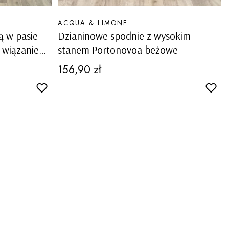
PRODUCENT
ACQUA & LIMONE
ą w pasie
Dzianinowe spodnie z wysokim
 wiązaniem
stanem Portonovoa beżowe
ciarda
Cena
156,90 zł