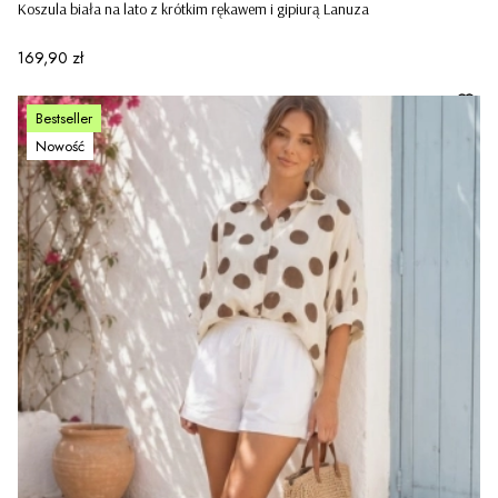
Koszula biała na lato z krótkim rękawem i gipiurą Lanuza
Cena
169,90 zł
Bestseller
Nowość