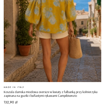
PRODUCENT
MADE IN ITALY
Koszula damska miodowa oversize w kwiaty z falbanką przy kołnierzyku
zapinana na guziki i bufiastymi rękawami Campibisenzio
Cena
132,90 zł