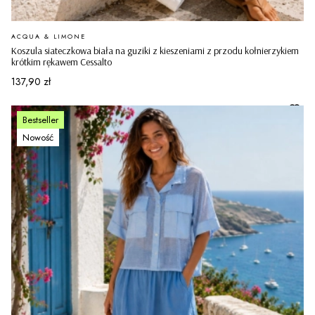
PRODUCENT
ACQUA & LIMONE
Koszula siateczkowa biała na guziki z kieszeniami z przodu kołnierzykiem
krótkim rękawem Cessalto
Cena
137,90 zł
Bestseller
Nowość