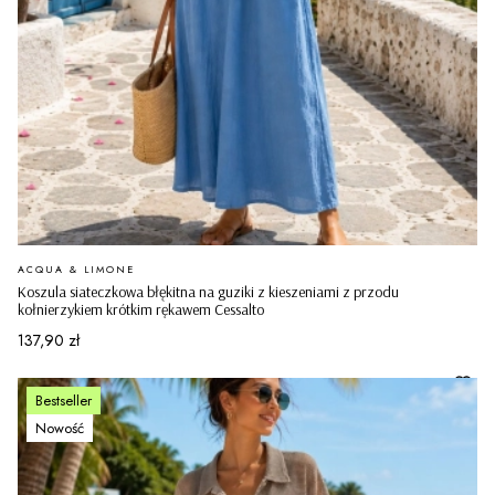
PRODUCENT
ACQUA & LIMONE
Koszula siateczkowa błękitna na guziki z kieszeniami z przodu
kołnierzykiem krótkim rękawem Cessalto
Cena
137,90 zł
Bestseller
Nowość