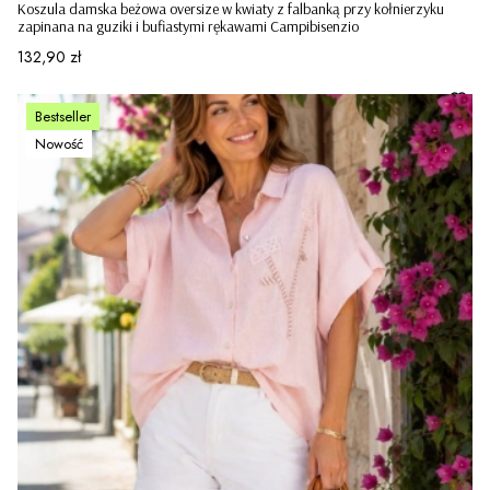
Koszula damska beżowa oversize w kwiaty z falbanką przy kołnierzyku
zapinana na guziki i bufiastymi rękawami Campibisenzio
Cena
132,90 zł
Bestseller
Nowość