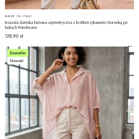
PRODUCENT
MADE IN ITALY
Koszula damska beżowa asymetryczna z krótkim rękawem i koronką po
bokach Ponderano
Cena
128,90 zł
Bestseller
Nowość