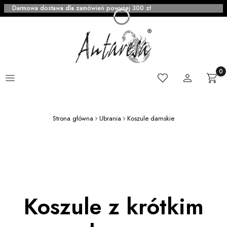
Darmowa dostawa dla zamówień powyżej 300 zł
Menu
Ulubione
Zaloguj się
Produ
Kosz
Strona główna
Ubrania
Koszule damskie
Koszule z krótkim