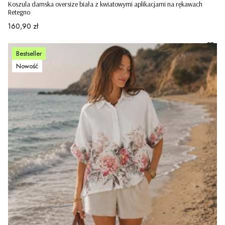
Koszula damska oversize biała z kwiatowymi aplikacjami na rękawach
Retegno
Cena
160,90 zł
Bestseller
Nowość