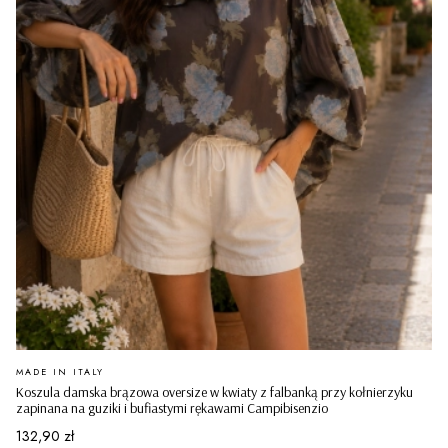
PRODUCENT
MADE IN ITALY
Koszula damska brązowa oversize w kwiaty z falbanką przy kołnierzyku
zapinana na guziki i bufiastymi rękawami Campibisenzio
Cena
132,90 zł