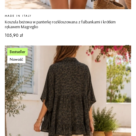
PRODUCENT
MADE IN ITALY
Koszula beżowa w panterkę rozkloszowana z falbankami i krótkim
rękawem Magreglio
Cena
105,90 zł
Bestseller
Nowość