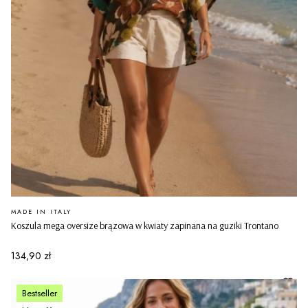
PRODUCENT
MADE IN ITALY
Koszula mega oversize brązowa w kwiaty zapinana na guziki Trontano
Cena
134,90 zł
Bestseller