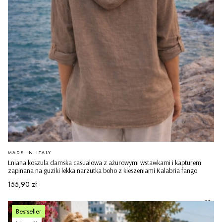
PRODUCENT
MADE IN ITALY
Lniana koszula damska casualowa z ażurowymi wstawkami i kapturem
zapinana na guziki lekka narzutka boho z kieszeniami Kalabria fango
Cena
155,90 zł
Bestseller