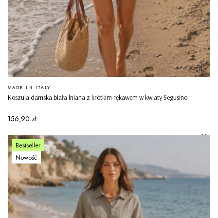
PRODUCENT
MADE IN ITALY
Koszula damska biała lniana z krótkim rękawem w kwiaty Segusino
Cena
156,90 zł
Bestseller
Nowość