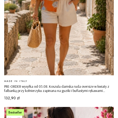
PRODUCENT
MADE IN ITALY
PRE-ORDER wysyłka od 05.08. Koszula damska ruda oversize w kwiaty z
falbanką przy kołnierzyku zapinana na guziki i bufiastymi rękawami
Campibisenzio
Cena
132,90 zł
Bestseller