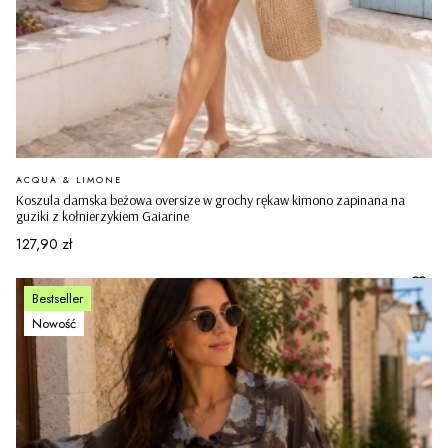
PRODUCENT
ACQUA & LIMONE
Koszula damska beżowa oversize w grochy rękaw kimono zapinana na
guziki z kołnierzykiem Gaiarine
Cena
127,90 zł
Bestseller
Nowość