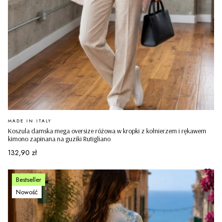
PRODUCENT
MADE IN ITALY
Koszula damska mega oversize różowa w kropki z kołnierzem i rękawem
kimono zapinana na guziki Rutigliano
Cena
132,90 zł
Bestseller
Nowość