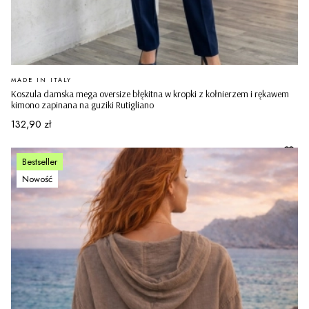
PRODUCENT
MADE IN ITALY
Koszula damska mega oversize błękitna w kropki z kołnierzem i rękawem
kimono zapinana na guziki Rutigliano
Cena
132,90 zł
Bestseller
Nowość