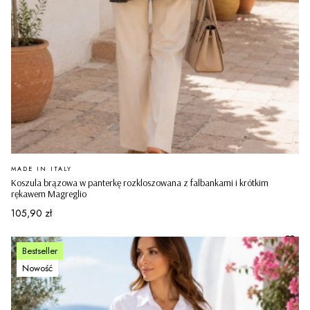
PRODUCENT
MADE IN ITALY
Koszula brązowa w panterkę rozkloszowana z falbankami i krótkim
rękawem Magreglio
Cena
105,90 zł
Bestseller
Nowość