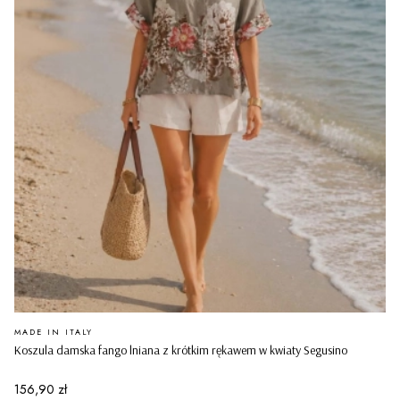
PRODUCENT
MADE IN ITALY
Koszula damska fango lniana z krótkim rękawem w kwiaty Segusino
Cena
156,90 zł