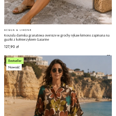
PRODUCENT
ACQUA & LIMONE
Koszula damska granatowa oversize w grochy rękaw kimono zapinana na
guziki z kołnierzykiem Gaiarine
Cena
127,90 zł
Bestseller
Nowość