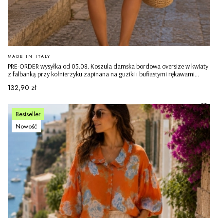
PRODUCENT
MADE IN ITALY
PRE-ORDER wysyłka od 05.08. Koszula damska bordowa oversize w kwiaty
z falbanką przy kołnierzyku zapinana na guziki i bufiastymi rękawami
Campibisenzio
Cena
132,90 zł
Bestseller
Nowość