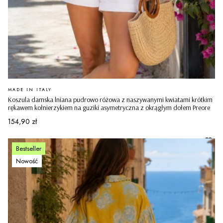
PRODUCENT
MADE IN ITALY
Koszula damska lniana pudrowo różowa z naszywanymi kwiatami krótkim
rękawem kołnierzykiem na guziki asymetryczna z okrągłym dołem Preore
Cena
154,90 zł
Bestseller
Nowość