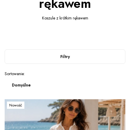
rękawem
Koszule z krótkim rękawem
Filtry
Lista produktów
Sortowanie:
Domyślne
Nowość