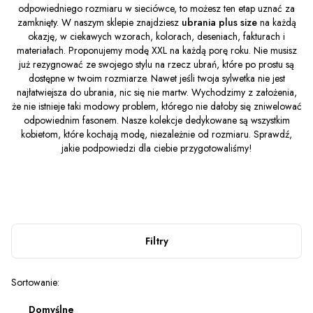
odpowiedniego rozmiaru w sieciówce, to możesz ten etap uznać za
zamknięty. W naszym sklepie znajdziesz
ubrania plus size
na każdą
okazję, w ciekawych wzorach, kolorach, deseniach, fakturach i
materiałach. Proponujemy modę XXL na każdą porę roku. Nie musisz
już rezygnować ze swojego stylu na rzecz ubrań, które po prostu są
dostępne w twoim rozmiarze. Nawet jeśli twoja sylwetka nie jest
najłatwiejsza do ubrania, nic się nie martw. Wychodzimy z założenia,
że nie istnieje taki modowy problem, którego nie dałoby się zniwelować
odpowiednim fasonem. Nasze kolekcje dedykowane są wszystkim
kobietom, które kochają modę, niezależnie od rozmiaru. Sprawdź,
jakie podpowiedzi dla ciebie przygotowaliśmy!
Filtry
Lista produktów
Sortowanie:
Domyślne