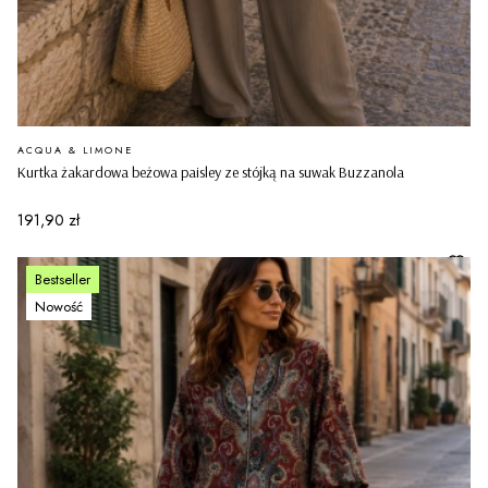
PRODUCENT
ACQUA & LIMONE
Kurtka żakardowa beżowa paisley ze stójką na suwak Buzzanola
Cena
191,90 zł
Bestseller
Nowość