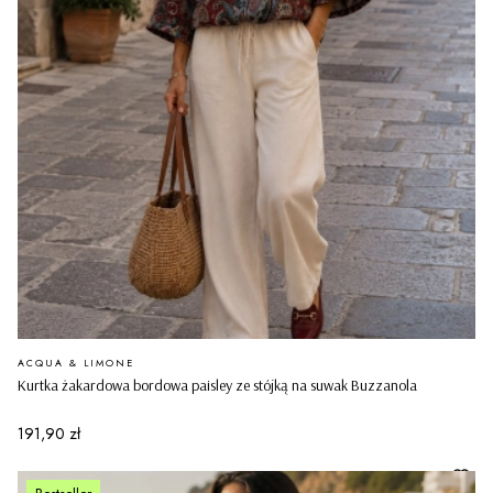
PRODUCENT
ACQUA & LIMONE
Kurtka żakardowa bordowa paisley ze stójką na suwak Buzzanola
Cena
191,90 zł