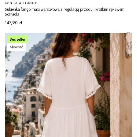
PRODUCENT
ACQUA & LIMONE
Sukienka fango maxi warstwowa z regulacją przodu i krótkim rękawem
Scriviola
Cena
147,90 zł
Bestseller
Nowość