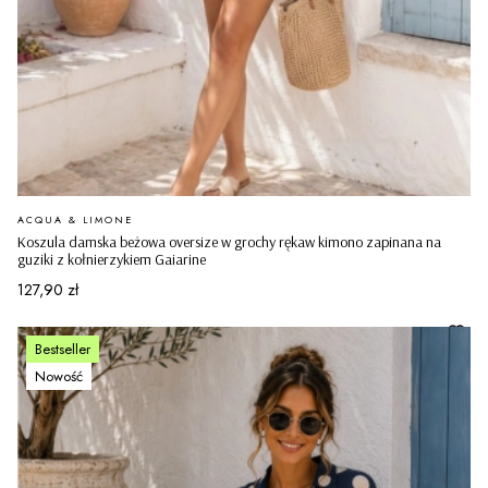
PRODUCENT
ACQUA & LIMONE
Koszula damska beżowa oversize w grochy rękaw kimono zapinana na
guziki z kołnierzykiem Gaiarine
Cena
127,90 zł
Bestseller
Nowość