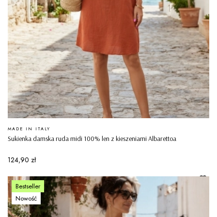
PRODUCENT
MADE IN ITALY
Sukienka damska ruda midi 100% len z kieszeniami Albarettoa
Cena
124,90 zł
Bestseller
Nowość