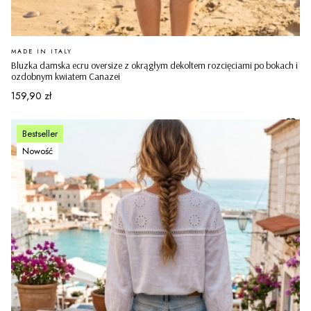
PRODUCENT
MADE IN ITALY
Bluzka damska ecru oversize z okrągłym dekoltem rozcięciami po bokach i
ozdobnym kwiatem Canazei
Cena
159,90 zł
Bestseller
Nowość