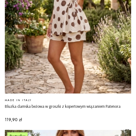
PRODUCENT
MADE IN ITALY
Bluzka damska beżowa w groszki z kopertowym wiązaniem Patenora
Cena
119,90 zł