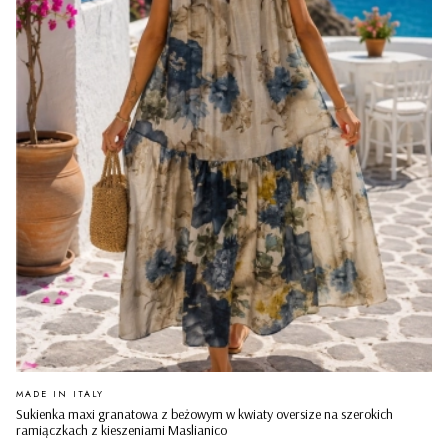
PRODUCENT
MADE IN ITALY
Sukienka maxi granatowa z beżowym w kwiaty oversize na szerokich
ramiączkach z kieszeniami Maslianico