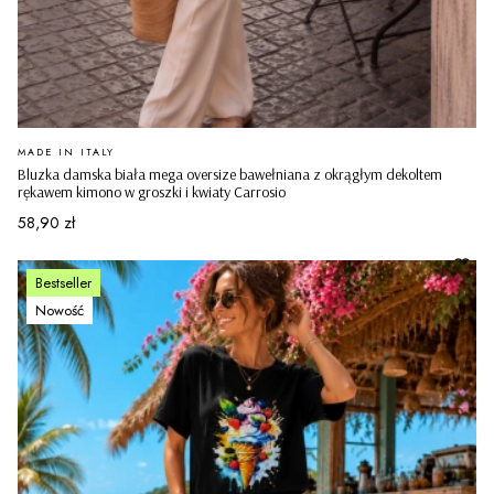
PRODUCENT
MADE IN ITALY
Bluzka damska biała mega oversize bawełniana z okrągłym dekoltem
rękawem kimono w groszki i kwiaty Carrosio
Cena
58,90 zł
Bestseller
Nowość