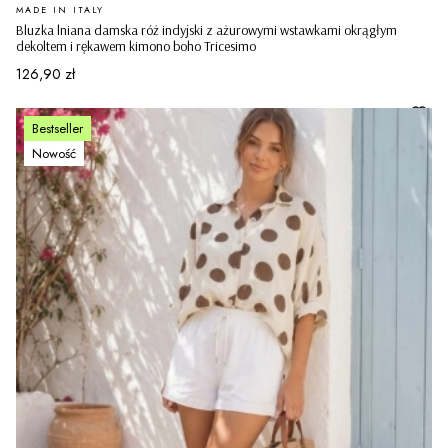
PRODUCENT
MADE IN ITALY
Bluzka lniana damska róż indyjski z ażurowymi wstawkami okrągłym
dekoltem i rękawem kimono boho Tricesimo
Cena
126,90 zł
Bestseller
Nowość