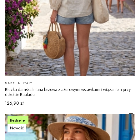
PRODUCENT
MADE IN ITALY
Bluzka damska lniana beżowa z ażurowymi wstawkami i wiązaniem przy
dekolcie Bauladu
Cena
126,90 zł
Bestseller
Nowość