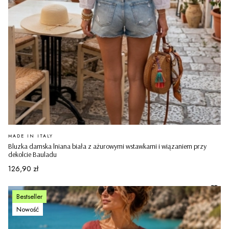
PRODUCENT
MADE IN ITALY
Bluzka damska lniana biała z ażurowymi wstawkami i wiązaniem przy
dekolcie Bauladu
Cena
126,90 zł
Bestseller
Nowość