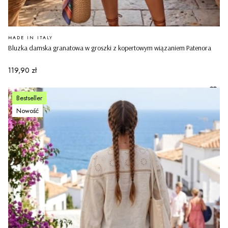
PRODUCENT
MADE IN ITALY
Bluzka damska granatowa w groszki z kopertowym wiązaniem Patenora
Cena
119,90 zł
Bestseller
Nowość