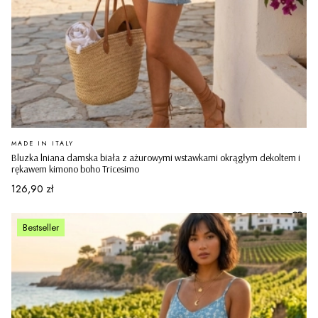
PRODUCENT
MADE IN ITALY
Bluzka lniana damska biała z ażurowymi wstawkami okrągłym dekoltem i
rękawem kimono boho Tricesimo
Cena
126,90 zł
Bestseller