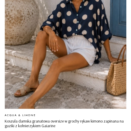
PRODUCENT
ACQUA & LIMONE
Koszula damska granatowa oversize w grochy rękaw kimono zapinana na
guziki z kołnierzykiem Gaiarine