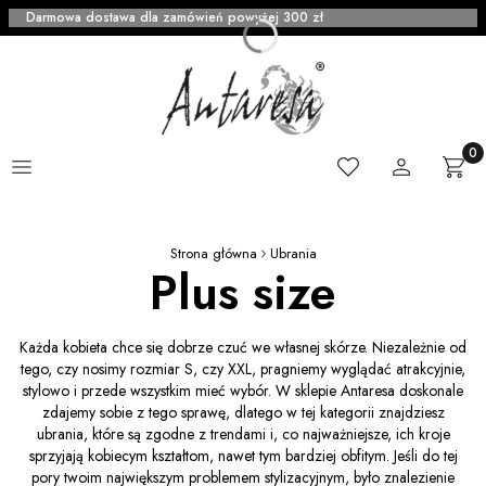
Darmowa dostawa dla zamówień powyżej 300 zł
Menu
Ulubione
Zaloguj się
Produ
Kosz
Strona główna
Ubrania
Plus size
Każda kobieta chce się dobrze czuć we własnej skórze. Niezależnie od
tego, czy nosimy rozmiar S, czy XXL, pragniemy wyglądać atrakcyjnie,
stylowo i przede wszystkim mieć wybór. W sklepie Antaresa doskonale
zdajemy sobie z tego sprawę, dlatego w tej kategorii znajdziesz
ubrania, które są zgodne z trendami i, co najważniejsze, ich kroje
sprzyjają kobiecym kształtom, nawet tym bardziej obfitym. Jeśli do tej
pory twoim największym problemem stylizacyjnym, było znalezienie