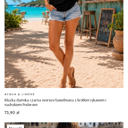
PRODUCENT
ACQUA & LIMONE
Bluzka damska czarna oversize bawełniana z krótkim rękawem i
nadrukiem Poderone
Cena
73,90 zł