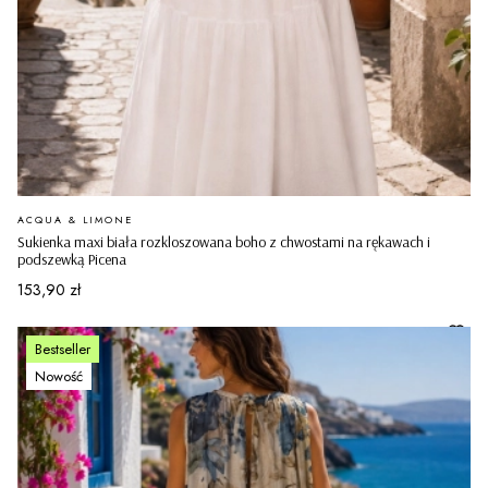
PRODUCENT
ACQUA & LIMONE
Sukienka maxi biała rozkloszowana boho z chwostami na rękawach i
podszewką Picena
Cena
153,90 zł
Bestseller
Nowość