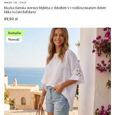
PRODUCENT
MADE IN ITALY
Bluzka damska oversize błękitna z dekoltem V i rozkloszowanym dołem
lekka na lato Bufolaria
Cena
89,90 zł
Bestseller
Nowość