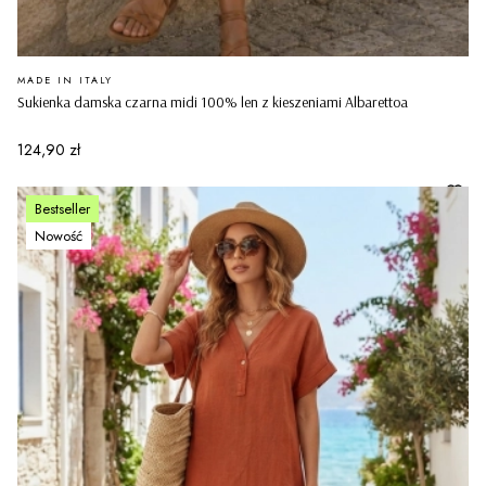
PRODUCENT
MADE IN ITALY
Sukienka damska czarna midi 100% len z kieszeniami Albarettoa
Cena
124,90 zł
Bestseller
Nowość