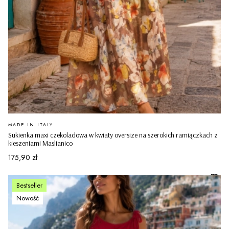
PRODUCENT
MADE IN ITALY
Sukienka maxi czekoladowa w kwiaty oversize na szerokich ramiączkach z
kieszeniami Maslianico
Cena
175,90 zł
Bestseller
Nowość