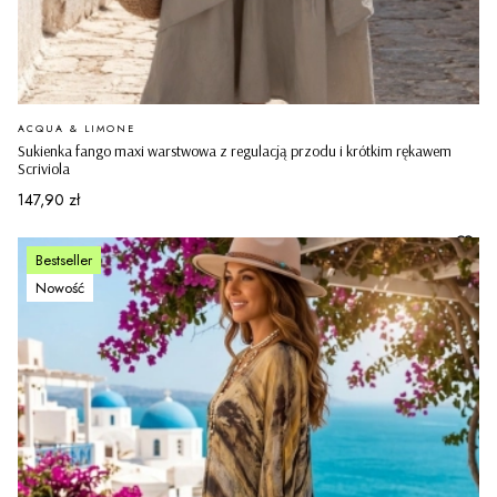
PRODUCENT
ACQUA & LIMONE
Sukienka fango maxi warstwowa z regulacją przodu i krótkim rękawem
Scriviola
Cena
147,90 zł
Bestseller
Nowość