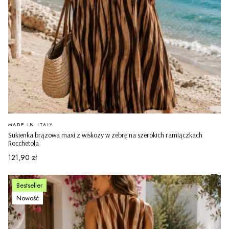
PRODUCENT
MADE IN ITALY
Sukienka brązowa maxi z wiskozy w zebrę na szerokich ramiączkach
Rocchetola
Cena
121,90 zł
Bestseller
Nowość