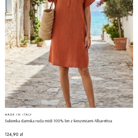
PRODUCENT
MADE IN ITALY
Sukienka damska ruda midi 100% len z kieszeniami Albarettoa
Cena
124,90 zł