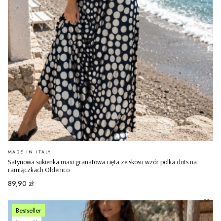
PRODUCENT
MADE IN ITALY
Satynowa sukienka maxi granatowa cięta ze skosu wzór polka dots na
ramiączkach Oldenico
Cena
89,90 zł
Bestseller