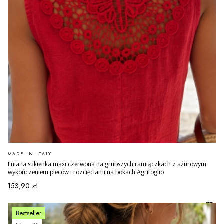
PRODUCENT
MADE IN ITALY
Lniana sukienka maxi czerwona na grubszych ramiączkach z ażurowym
wykończeniem pleców i rozcięciami na bokach Agrifoglio
Cena
153,90 zł
Bestseller