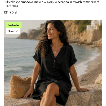
Sukienka cynamonowa maxi z wiskozy w zebrę na szerokich ramiączkach
Rocchetola
Cena
121,90 zł
Bestseller
Nowość