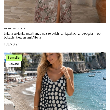
PRODUCENT
MADE IN ITALY
Lniana sukienka maxi fango na szerokich ramiączkach z rozcięciami po
bokach i kieszeniami Altolia
Cena
158,90 zł
Bestseller
Nowość