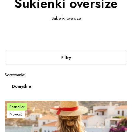
Sukienki oversize
Sukienki oversize
Filtry
Lista produktów
Sortowanie:
Domyślne
Bestseller
Nowość