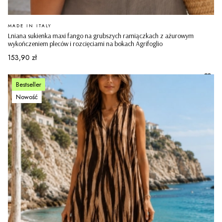
PRODUCENT
MADE IN ITALY
Lniana sukienka maxi fango na grubszych ramiączkach z ażurowym
wykończeniem pleców i rozcięciami na bokach Agrifoglio
Cena
153,90 zł
Bestseller
Nowość