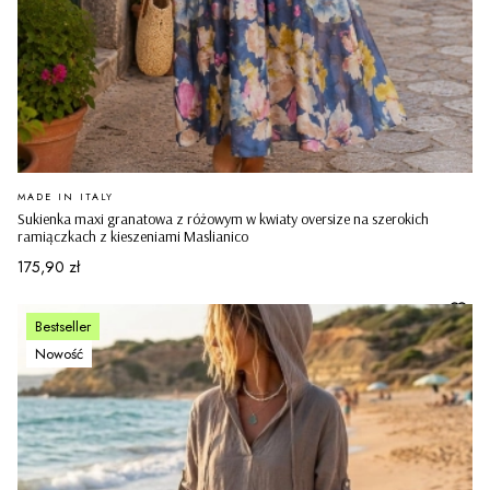
PRODUCENT
MADE IN ITALY
Sukienka maxi granatowa z różowym w kwiaty oversize na szerokich
ramiączkach z kieszeniami Maslianico
Cena
175,90 zł
Bestseller
Nowość