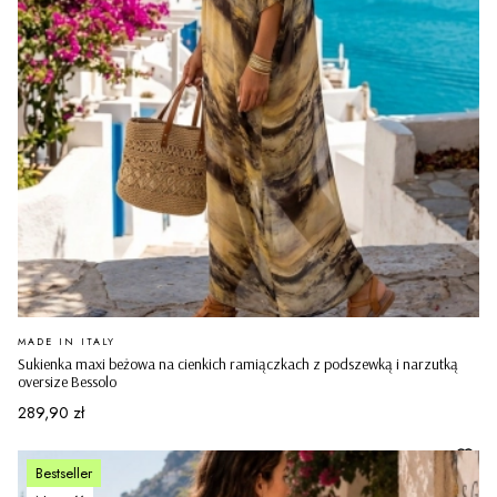
PRODUCENT
MADE IN ITALY
Sukienka maxi beżowa na cienkich ramiączkach z podszewką i narzutką
oversize Bessolo
Cena
289,90 zł
Bestseller