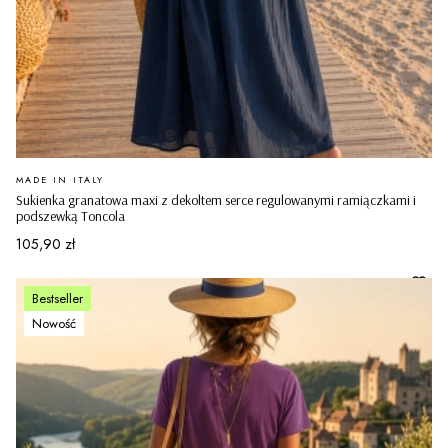
PRODUCENT
MADE IN ITALY
Sukienka granatowa maxi z dekoltem serce regulowanymi ramiączkami i
podszewką Toncola
Cena
105,90 zł
Bestseller
Nowość