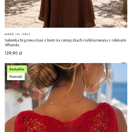
PRODUCENT
MADE IN ITALY
Sukienka brązowa maxi z lnem na ramiączkach rozkloszowana z cekinami
Alfianola
Cena
129,90 zł
Bestseller
Nowość