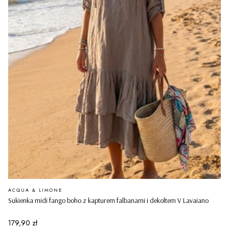
PRODUCENT
ACQUA & LIMONE
Sukienka midi fango boho z kapturem falbanami i dekoltem V Lavaiano
Cena
179,90 zł