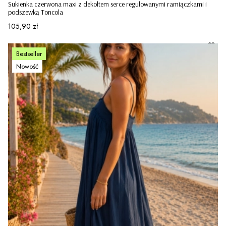
Sukienka czerwona maxi z dekoltem serce regulowanymi ramiączkami i
podszewką Toncola
Cena
105,90 zł
Bestseller
Nowość