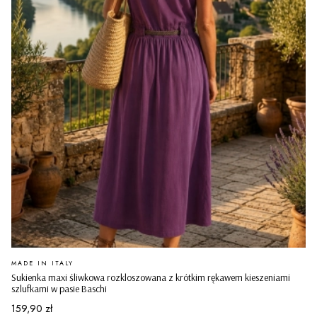
PRODUCENT
MADE IN ITALY
Sukienka maxi śliwkowa rozkloszowana z krótkim rękawem kieszeniami
szlufkami w pasie Baschi
Cena
159,90 zł