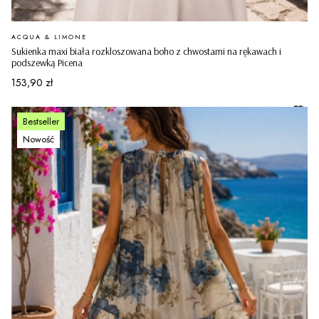
PRODUCENT
ACQUA & LIMONE
Sukienka maxi biała rozkloszowana boho z chwostami na rękawach i
podszewką Picena
Cena
153,90 zł
Bestseller
Nowość