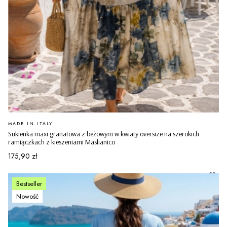
PRODUCENT
MADE IN ITALY
Sukienka maxi granatowa z beżowym w kwiaty oversize na szerokich
ramiączkach z kieszeniami Maslianico
Cena
175,90 zł
Bestseller
Nowość