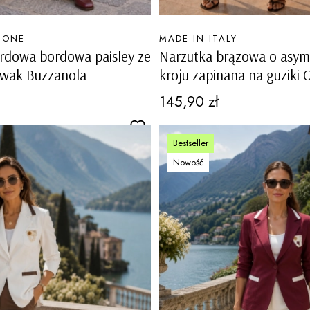
PRODUCENT
MONE
MADE IN ITALY
rdowa bordowa paisley ze
Narzutka brązowa o asy
uwak Buzzanola
kroju zapinana na guziki 
Cena
145,90 zł
Bestseller
Nowość