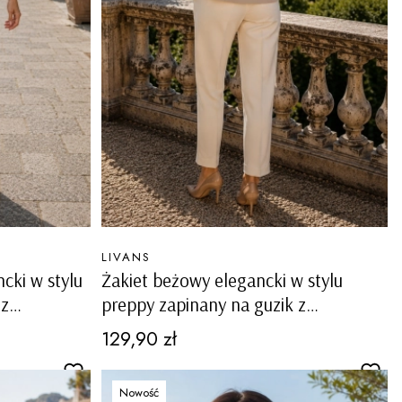
PRODUCENT
LIVANS
cki w stylu
Żakiet beżowy elegancki w stylu
 z
preppy zapinany na guzik z
kieszeniami Lauco
Cena
129,90 zł
Nowość