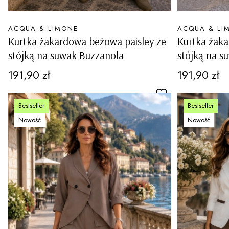
PRODUCENT
PRODUCENT
ACQUA & LIMONE
ACQUA & LI
Kurtka żakardowa beżowa paisley ze
Kurtka żaka
stójką na suwak Buzzanola
stójką na s
Cena
Cena
191,90 zł
191,90 zł
Bestseller
Bestseller
Nowość
Nowość