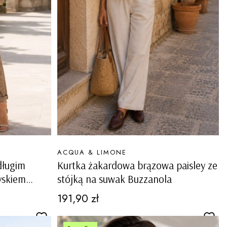
PRODUCENT
ACQUA & LIMONE
długim
Kurtka żakardowa brązowa paisley ze
yskiem
stójką na suwak Buzzanola
Cena
191,90 zł