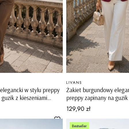
PRODUCENT
LIVANS
 elegancki w stylu preppy
Żakiet burgundowy elegan
 guzik z kieszeniami
preppy zapinany na guzik
kieszeniami Lauco
Cena
129,90 zł
Bestseller