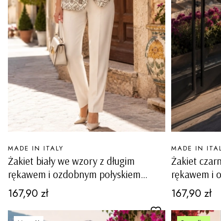
PRODUCENT
PRODUCENT
MADE IN ITALY
MADE IN ITA
Żakiet biały we wzory z długim
Żakiet czar
rękawem i ozdobnym połyskiem
rękawem i 
Feronella
Feronella
Cena
Cena
167,90 zł
167,90 zł