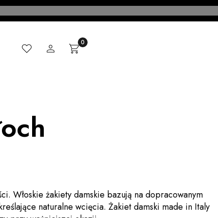
Ulubione
Zaloguj się
Produkty w koszyku: 0. Zobacz szczegóły
Koszyk
CI
MADE IN ITALY
KONTAKT
BLOG
łoch
ości. Włoskie żakiety damskie bazują na dopracowanym
eślające naturalne wcięcia. Żakiet damski made in Italy