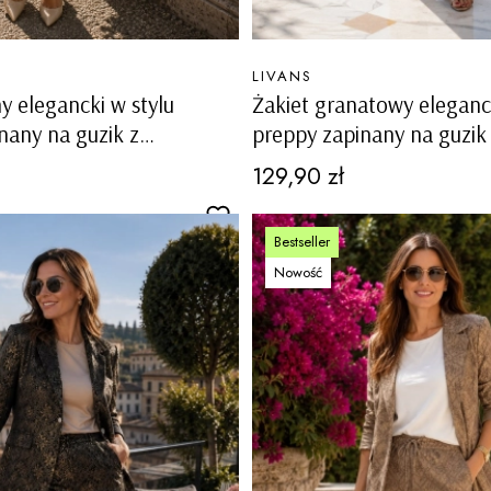
PRODUCENT
LIVANS
y elegancki w stylu
Żakiet granatowy eleganck
nany na guzik z
preppy zapinany na guzik
 Lauco
kieszeniami Lauco
Cena
129,90 zł
Bestseller
Nowość