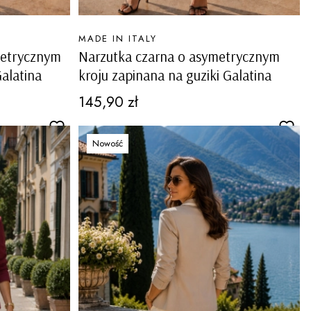
PRODUCENT
MADE IN ITALY
metrycznym
Narzutka czarna o asymetrycznym
Galatina
kroju zapinana na guziki Galatina
Cena
145,90 zł
Nowość