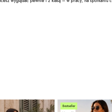
hcesz wyglądać pewnie i z klasą – w pracy, na spotkaniu cz
Bestseller