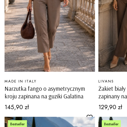
PRODUCENT
PRODUCENT
MADE IN ITALY
LIVANS
Narzutka fango o asymetrycznym
Żakiet biały
kroju zapinana na guziki Galatina
zapinany na
Lauco
Cena
Cena
145,90 zł
129,90 zł
Bestseller
Bestseller