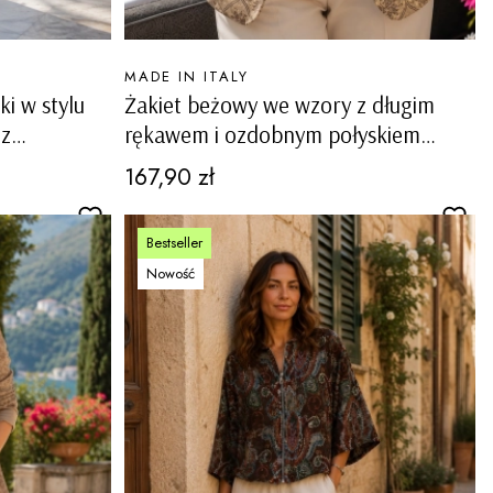
PRODUCENT
MADE IN ITALY
i w stylu
Żakiet beżowy we wzory z długim
 z
rękawem i ozdobnym połyskiem
Feronella
Cena
167,90 zł
Bestseller
Nowość