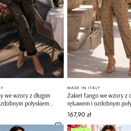
PRODUCENT
LY
MADE IN ITALY
ny we wzory z długim
Żakiet fango we wzory z 
ozdobnym połyskiem
rękawem i ozdobnym poł
Feronella
Cena
167,90 zł