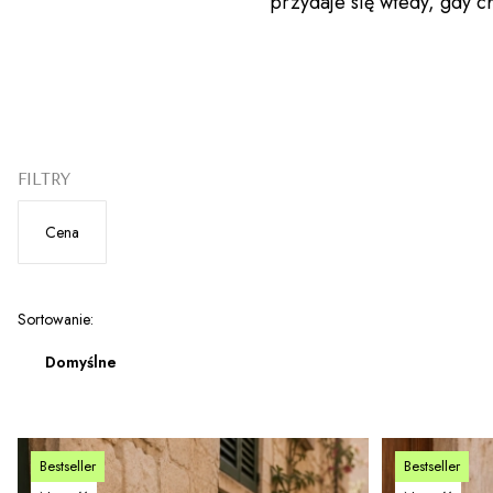
przydaje się wtedy, gdy c
FILTRY
Cena
Koniec filtrów
Lista produktów
Sortowanie:
Domyślne
Bestseller
Bestseller