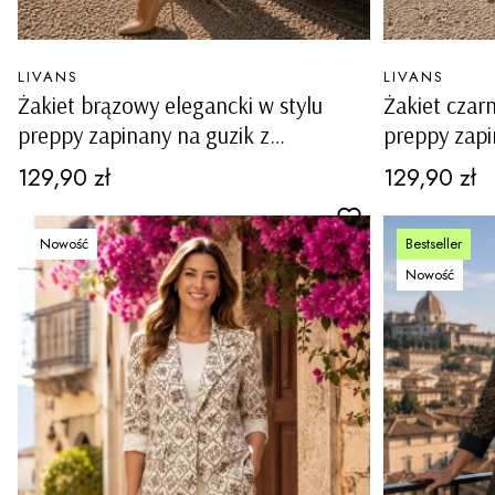
PRODUCENT
PRODUCENT
LIVANS
LIVANS
Żakiet brązowy elegancki w stylu
Żakiet czarn
preppy zapinany na guzik z
preppy zapi
kieszeniami Lauco
kieszeniami
Cena
Cena
129,90 zł
129,90 zł
Nowość
Bestseller
Nowość