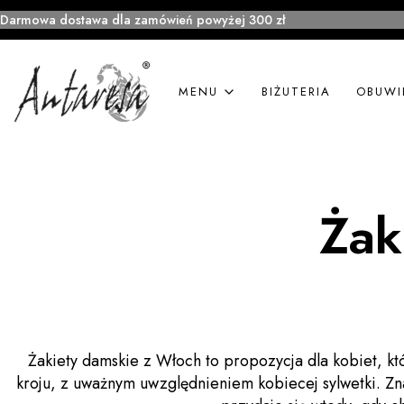
Darmowa dostawa dla zamówień powyżej 300 zł
MENU
BIŻUTERIA
OBUWI
Żak
Żakiety damskie z Włoch to propozycja dla kobiet, k
kroju, z uważnym uwzględnieniem kobiecej sylwetki. Zna