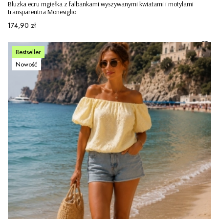
Bluzka ecru mgiełka z falbankami wyszywanymi kwiatami i motylami
transparentna Monesiglio
Cena
174,90 zł
Bestseller
Nowość