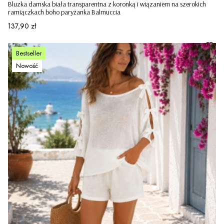
Bluzka damska biała transparentna z koronką i wiązaniem na szerokich
ramiączkach boho paryżanka Balmuccia
Cena
137,90 zł
Bestseller
Nowość