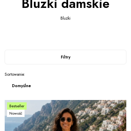
Bluzki damskie
Bluzki
Filtry
Lista produktów
Sortowanie:
Domyślne
Bestseller
Nowość