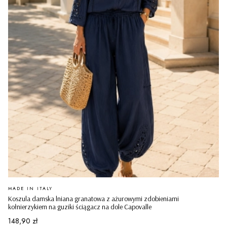
PRODUCENT
MADE IN ITALY
Koszula damska lniana granatowa z ażurowymi zdobieniami
kołnierzykiem na guziki ściągacz na dole Capovalle
Cena
148,90 zł