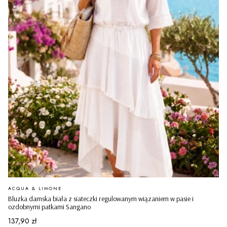
PRODUCENT
ACQUA & LIMONE
Bluzka damska biała z siateczki regulowanym wiązaniem w pasie i
ozdobnymi patkami Sangano
Cena
137,90 zł