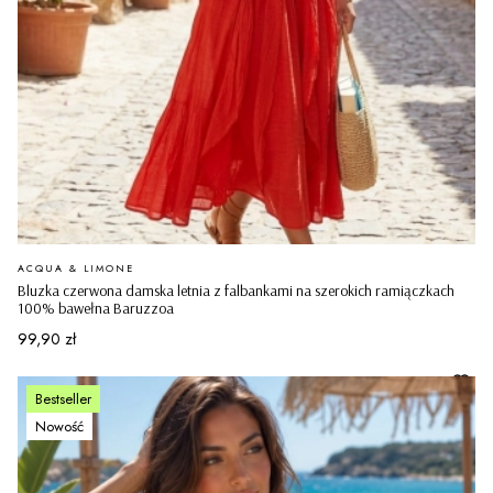
PRODUCENT
ACQUA & LIMONE
Bluzka czerwona damska letnia z falbankami na szerokich ramiączkach
100% bawełna Baruzzoa
Cena
99,90 zł
Bestseller
Nowość