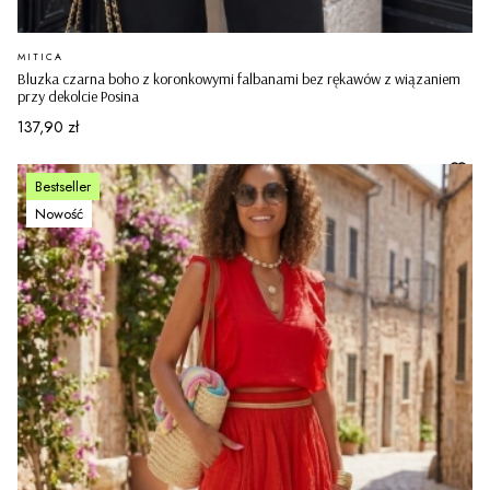
PRODUCENT
MITICA
Bluzka czarna boho z koronkowymi falbanami bez rękawów z wiązaniem
przy dekolcie Posina
Cena
137,90 zł
Bestseller
Nowość