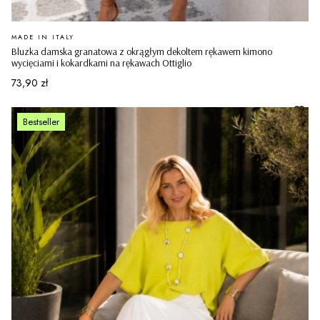
PRODUCENT
MADE IN ITALY
Bluzka damska granatowa z okrągłym dekoltem rękawem kimono
wycięciami i kokardkami na rękawach Ottiglio
Cena
73,90 zł
Bestseller