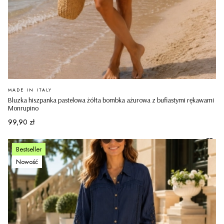
PRODUCENT
MADE IN ITALY
Bluzka hiszpanka pastelowa żółta bombka ażurowa z bufiastymi rękawami
Monrupino
Cena
99,90 zł
Bestseller
Nowość