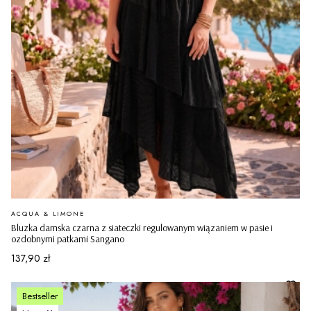
PRODUCENT
ACQUA & LIMONE
Bluzka damska czarna z siateczki regulowanym wiązaniem w pasie i
ozdobnymi patkami Sangano
Cena
137,90 zł
Bestseller