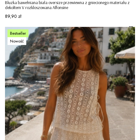
Bluzka bawełniana biała oversize przewiewna z gniecionego materiału z
dekoltem V rozkloszowana Alfonsine
Cena
89,90 zł
Bestseller
Nowość