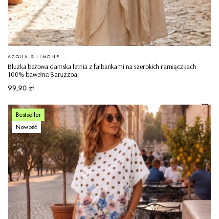
PRODUCENT
ACQUA & LIMONE
Bluzka beżowa damska letnia z falbankami na szerokich ramiączkach
100% bawełna Baruzzoa
Cena
99,90 zł
Bestseller
Nowość