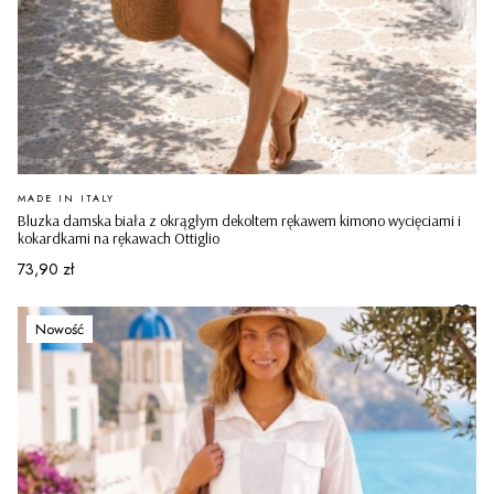
PRODUCENT
MADE IN ITALY
Bluzka damska biała z okrągłym dekoltem rękawem kimono wycięciami i
kokardkami na rękawach Ottiglio
Cena
73,90 zł
Nowość