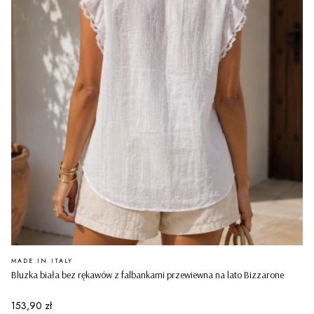
PRODUCENT
MADE IN ITALY
Bluzka biała bez rękawów z falbankami przewiewna na lato Bizzarone
Cena
153,90 zł