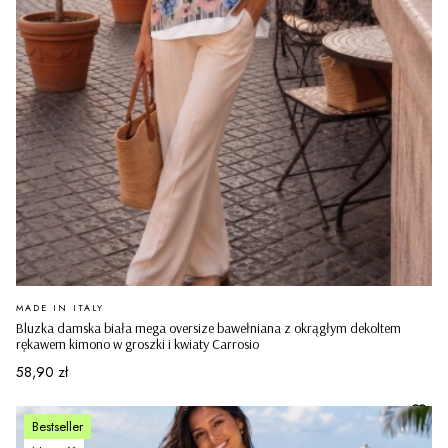
PRODUCENT
MADE IN ITALY
Bluzka damska biała mega oversize bawełniana z okrągłym dekoltem
rękawem kimono w groszki i kwiaty Carrosio
Cena
58,90 zł
Bestseller