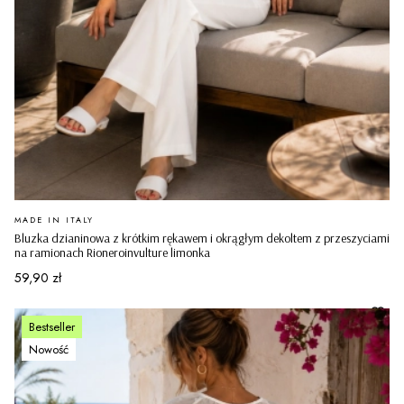
PRODUCENT
MADE IN ITALY
Bluzka dzianinowa z krótkim rękawem i okrągłym dekoltem z przeszyciami
na ramionach Rioneroinvulture limonka
Cena
59,90 zł
Bestseller
Nowość