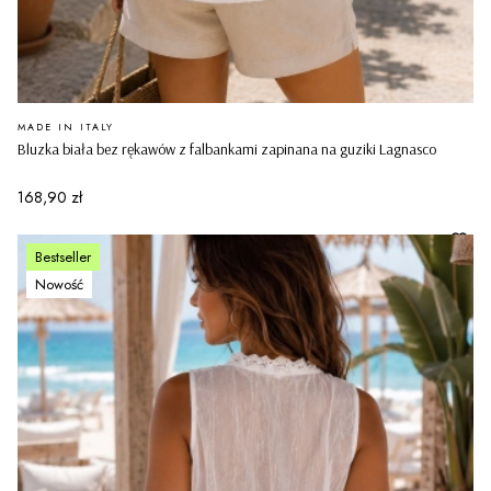
PRODUCENT
MADE IN ITALY
Bluzka biała bez rękawów z falbankami zapinana na guziki Lagnasco
Cena
168,90 zł
Bestseller
Nowość