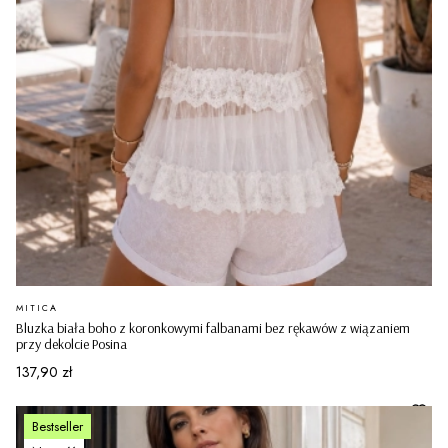
PRODUCENT
MITICA
Bluzka biała boho z koronkowymi falbanami bez rękawów z wiązaniem
przy dekolcie Posina
Cena
137,90 zł
Bestseller