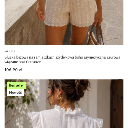
PRODUCENT
MIHOS
Bluzka beżowa na ramiączkach szydełkowa boho asymetryczna ażurowa
wiązane boki Cortanze
Cena
106,90 zł
Bestseller
Nowość