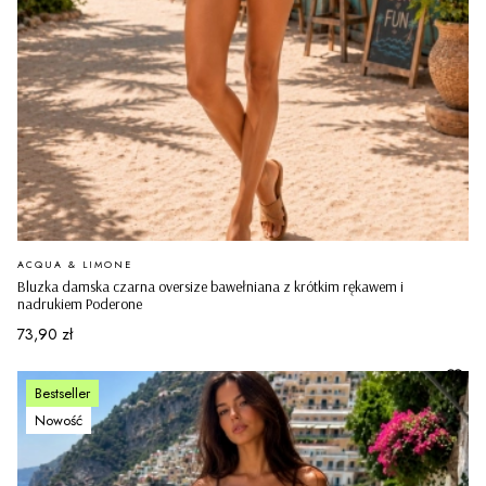
PRODUCENT
ACQUA & LIMONE
Bluzka damska czarna oversize bawełniana z krótkim rękawem i
nadrukiem Poderone
Cena
73,90 zł
Bestseller
Nowość