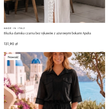
PRODUCENT
MADE IN ITALY
Bluzka damska czarna bez rękawów z ażurowymi bokami Apulia
Cena
131,90 zł
Nowość