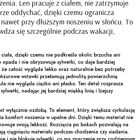
zenia. Len pracuje z ciałem, nie zatrzymuje
órze oddychać, dzięki czemu ogranicza
 nawet przy dłuższym noszeniu w słońcu. To
awdza się szczególnie podczas wakacji,
 ciała, dzięki czemu nie podkreśla okolic brzucha ani
 opada i nie obrysowuje sylwetki, co daje bardziej
, że całość wygląda lekko oraz naturalnie bez potrzeby
 Ażurowe wstawki przełamują jednolitą powierzchnię
ula nie wygląda ciężko ani płasko. Ten detal rozprasza
ylwetki, nadając jej bardziej miękką linię i lżejszy
est wyłącznie ozdobą. To element, który zwiększa cyrkulację
ia komfort noszenia w upalne dni. Dzięki temu materiał nie
achowuje swoją lekkość. Rozcięcia po bokach pozwalają na
ją ciągnięciu materiału podczas chodzenia czy siadania.
nie i nie blokuje sylwetki, co ma znaczenie przy codziennym