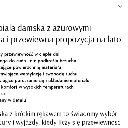
 biała damska z ażurowymi
ka i przewiewna propozycja na lato.
cy przewiewność w ciepłe dni
ylega do ciała i nie podkreśla brzucha
zające powierzchnię materiału
rawiające wentylację i swobodę ruchu
wiające poruszanie się i układanie materiału
cy komfort w wysokich temperaturach
dra
any w detalu
ska z krótkim rękawem to świadomy wybór
ury i wyjazdy, kiedy liczy się przewiewność