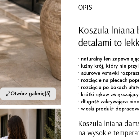
OPIS
Koszula lniana
detalami to lek
• naturalny len zapewniają
• luźny krój, który nie prz
• ażurowe wstawki rozpras
• rozcięcie na plecach pop
• rozcięcia po bokach ułat
Otwórz galerię
(5)
• krótki rękaw zwiększają
• długość zakrywająca bio
• włoski produkt dopracow
Koszula lniana dam
na wysokie temperat