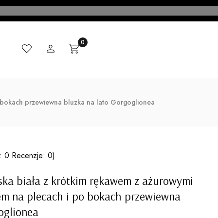
Ulubione
Zaloguj się
Produkty w koszyku: 0. Zobacz szczegóły
Koszyk
CI
MADE IN ITALY
KONTAKT
BLOG
o bokach przewiewna bluzka na lato Gorgoglionea
: 0 Recenzje: 0)
ska biała z krótkim rękawem z ażurowymi
em na plecach i po bokach przewiewna
oglionea