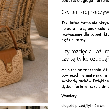
podczas długiego noszeni
Czy ten krój rzeczy
Tak, luźna forma nie obrys
i biodra nie są podkreślone
rozwiązanie dla kobiet, kt
ciężkiej formy.
Czy rozcięcia i ażu
czy są tylko ozdobą
Mają realne znaczenie. Aż
powierzchnię materiału, a 
swobodę ruchów. Dzięki tem
dyskomfortu w trakcie dnia
Wymiary:
długość przód/tył - 68 cm