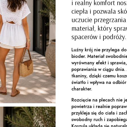
i realny komfort nos
ciepła i pozwala sk
uczucie przegrzania
materiał, który spr
spacerów i podróży.
Luźny krój nie przylega do
bioder. Materiał swobodnie
wyrównany efekt i sprawia
poprawiania w ciągu dnia.
tkaniny, dzięki czemu kosz
światło i wpływa na odbiór s
charakter.
Rozcięcie na plecach nie j
powietrza i realnie popraw
przykleja się do ciała i z
swobodny ruch i zapobiega
Koszula układa się natural