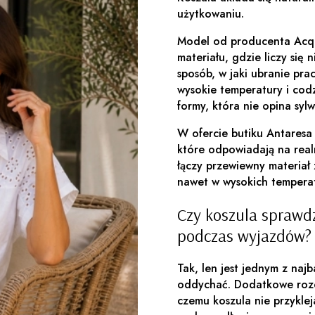
użytkowaniu.
Model od producenta Acqu
materiału, gdzie liczy się 
sposób, w jaki ubranie pra
wysokie temperatury i codz
formy, która nie opina syl
W ofercie butiku Antaresa
które odpowiadają na rea
łączy przewiewny materiał
nawet w wysokich tempera
Czy koszula sprawdz
podczas wyjazdów?
Tak, len jest jednym z naj
oddychać. Dodatkowe rozci
czemu koszula nie przyklej