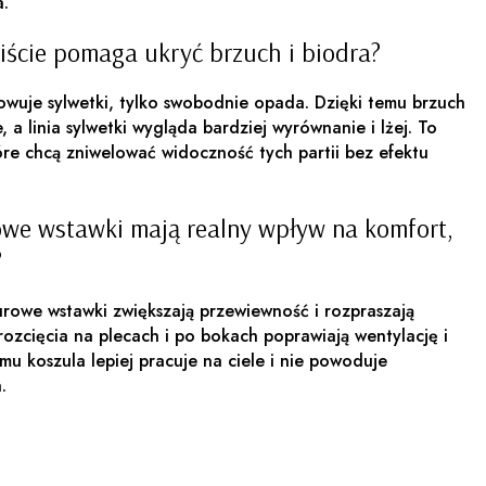
a.
wiście pomaga ukryć brzuch i biodra?
owuje sylwetki, tylko swobodnie opada. Dzięki temu brzuch
, a linia sylwetki wygląda bardziej wyrównanie i lżej. To
óre chcą zniwelować widoczność tych partii bez efektu
rowe wstawki mają realny wpływ na komfort,
?
urowe wstawki zwiększają przewiewność i rozpraszają
rozcięcia na plecach i po bokach poprawiają wentylację i
u koszula lepiej pracuje na ciele i nie powoduje
.