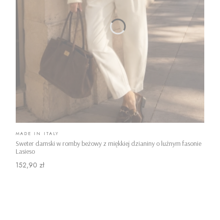
PRODUCENT
MADE IN ITALY
Sweter damski w romby beżowy z miękkiej dzianiny o luźnym fasonie
Lasieso
Cena
152,90 zł