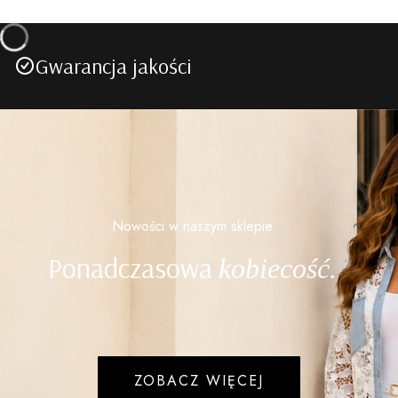
Gwarancja jakości
Nowości w naszym sklepie
Ponadczasowa
kobiecość.
ZOBACZ WIĘCEJ