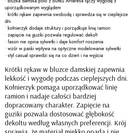
• bluzka damska polo z butiku Antaresa łączy wygodę z
uporządkowanym wyglądem
• krótki rękaw zapewnia swobodę i sprawdza się w cieplejsze
dni
• kołnierzyk dodaje struktury i porządkuje linię ramion
• zapięcie na guziki pozwala regulować dekolt
• fason nie opina sylwetki i daje komfort noszenia
• wzór w paski wpływa na optyczne modelowanie sylwetki
• styl casual sprawdzi się na co dzień i na wyjścia
Krótki rękaw w bluzce damskiej zapewnia
lekkość i wygodę podczas cieplejszych dni.
Kołnierzyk pomaga uporządkować linię
ramion i nadaje całości bardziej
dopracowany charakter. Zapięcie na
guziki pozwala dostosować głębokość
dekoltu według własnych preferencji.
Krój
sprawia, że materiał miękko opada i nie