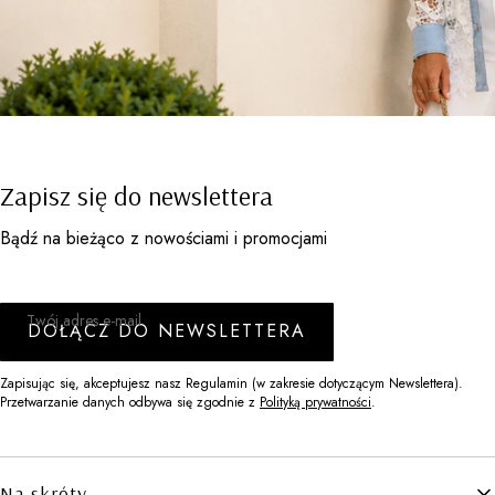
Zapisz się do newslettera
Bądź na bieżąco z nowościami i promocjami
Twój adres e-mail
DOŁĄCZ DO NEWSLETTERA
Zapisując się, akceptujesz nasz Regulamin (w zakresie dotyczącym Newslettera).
Przetwarzanie danych odbywa się zgodnie z
Polityką prywatności
.
Linki w stopce
Na skróty