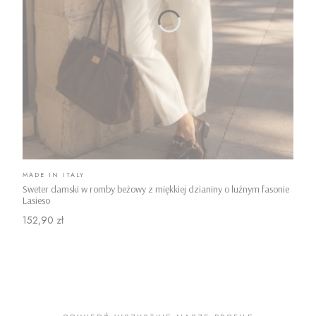
PRODUCENT
MADE IN ITALY
Sweter damski w romby beżowy z miękkiej dzianiny o luźnym fasonie
Lasieso
Cena
152,90 zł