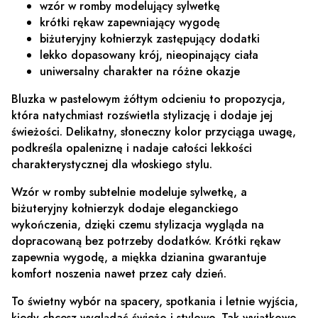
wzór w romby modelujący sylwetkę
krótki rękaw zapewniający wygodę
biżuteryjny kołnierzyk zastępujący dodatki
lekko dopasowany krój, nieopinający ciała
uniwersalny charakter na różne okazje
Bluzka w pastelowym żółtym odcieniu to propozycja,
która natychmiast rozświetla stylizację i dodaje jej
świeżości. Delikatny, słoneczny kolor przyciąga uwagę,
podkreśla opaleniznę i nadaje całości lekkości
charakterystycznej dla włoskiego stylu.
Wzór w romby subtelnie modeluje sylwetkę, a
biżuteryjny kołnierzyk dodaje eleganckiego
wykończenia, dzięki czemu stylizacja wygląda na
dopracowaną bez potrzeby dodatków. Krótki rękaw
zapewnia wygodę, a miękka dzianina gwarantuje
komfort noszenia nawet przez cały dzień.
To świetny wybór na spacery, spotkania i letnie wyjścia,
kiedy chcesz wyglądać świeżo i stylowo. Tak wyjątkowe