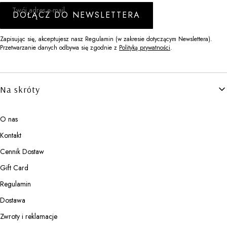
Twój adres e-mail
DOŁĄCZ DO NEWSLETTERA
Zapisując się, akceptujesz nasz Regulamin (w zakresie dotyczącym Newslettera).
Przetwarzanie danych odbywa się zgodnie z
Polityką prywatności
.
Linki w stopce
Na skróty
O nas
Kontakt
Cennik Dostaw
Gift Card
Regulamin
Dostawa
Zwroty i reklamacje