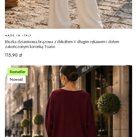
PRODUCENT
MADE IN ITALY
Bluzka dzianinowa brązowa z dekoltem V długim rękawem i dołem
zakończonym koronką Toano
Cena
115,90 zł
Bestseller
Nowość