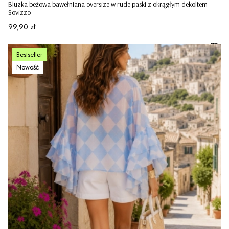
Bluzka beżowa bawełniana oversize w rude paski z okrągłym dekoltem
Sovizzo
Cena
99,90 zł
Bestseller
Nowość