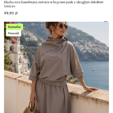
Bluzka ecru bawełniana oversize w brązowe paski z okrągłym dekoltem
Sovizzo
Cena
99,90 zł
Bestseller
Nowość