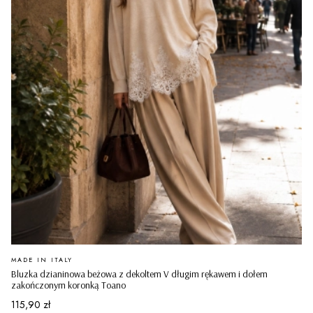
PRODUCENT
MADE IN ITALY
Bluzka dzianinowa beżowa z dekoltem V długim rękawem i dołem
zakończonym koronką Toano
Cena
115,90 zł