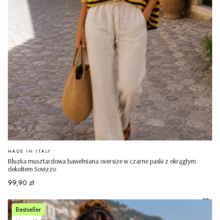
PRODUCENT
MADE IN ITALY
Bluzka musztardowa bawełniana oversize w czarne paski z okrągłym
dekoltem Sovizzo
Cena
99,90 zł
Bestseller