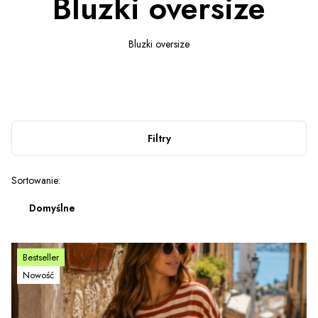
Bluzki oversize
Bluzki oversize
Filtry
Lista produktów
Sortowanie:
Domyślne
Bestseller
Nowość