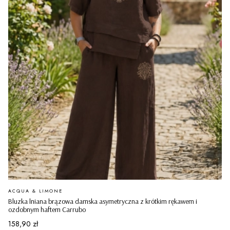
PRODUCENT
ACQUA & LIMONE
Bluzka lniana brązowa damska asymetryczna z krótkim rękawem i
ozdobnym haftem Carrubo
Cena
158,90 zł