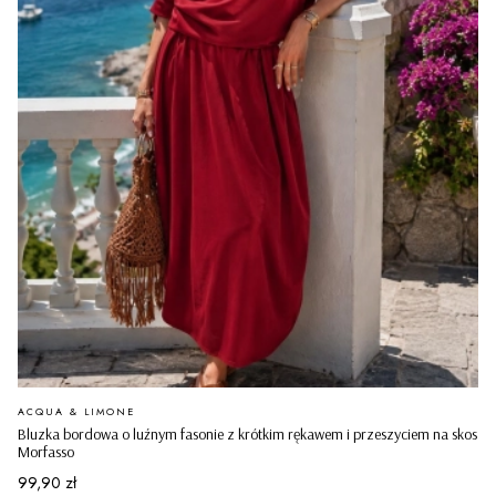
PRODUCENT
ACQUA & LIMONE
Bluzka bordowa o luźnym fasonie z krótkim rękawem i przeszyciem na skos
Morfasso
Cena
99,90 zł