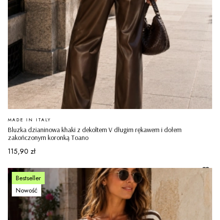
PRODUCENT
MADE IN ITALY
Bluzka dzianinowa khaki z dekoltem V długim rękawem i dołem
zakończonym koronką Toano
Cena
115,90 zł
Bestseller
Nowość