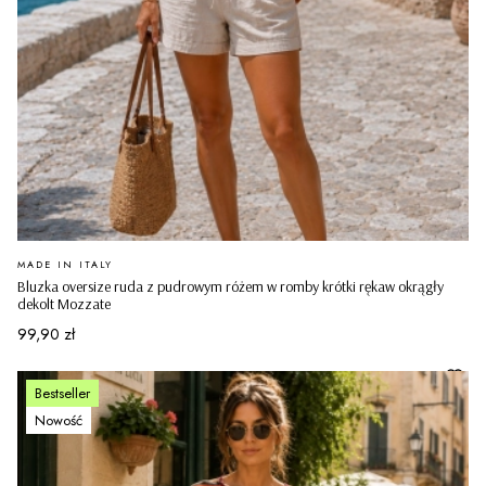
PRODUCENT
MADE IN ITALY
Bluzka oversize ruda z pudrowym różem w romby krótki rękaw okrągły
dekolt Mozzate
Cena
99,90 zł
Bestseller
Nowość