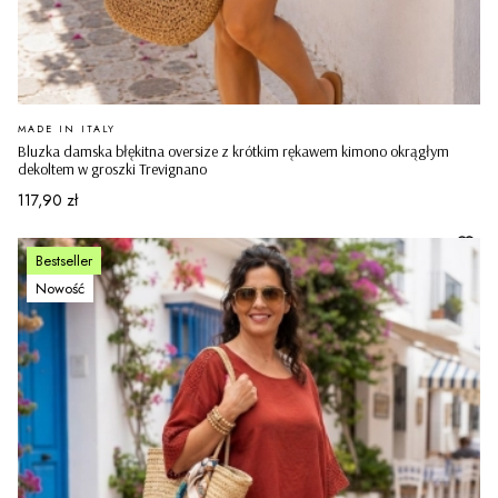
PRODUCENT
MADE IN ITALY
Bluzka damska błękitna oversize z krótkim rękawem kimono okrągłym
dekoltem w groszki Trevignano
Cena
117,90 zł
Bestseller
Nowość