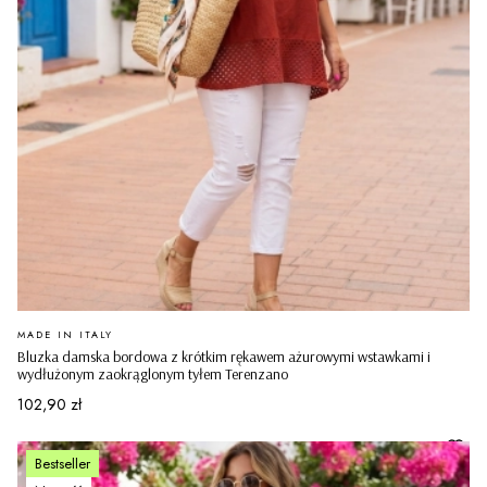
PRODUCENT
MADE IN ITALY
Bluzka damska bordowa z krótkim rękawem ażurowymi wstawkami i
wydłużonym zaokrąglonym tyłem Terenzano
Cena
102,90 zł
Bestseller