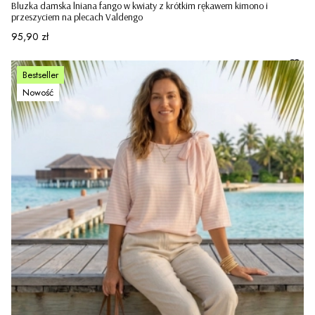
Bluzka damska lniana fango w kwiaty z krótkim rękawem kimono i
przeszyciem na plecach Valdengo
Cena
95,90 zł
Bestseller
Nowość