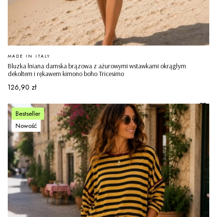
PRODUCENT
MADE IN ITALY
Bluzka lniana damska brązowa z ażurowymi wstawkami okrągłym
dekoltem i rękawem kimono boho Tricesimo
Cena
126,90 zł
Bestseller
Nowość