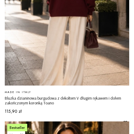
PRODUCENT
MADE IN ITALY
Bluzka dzianinowa burgudowa z dekoltem V długim rękawem i dołem
zakończonym koronką Toano
Cena
115,90 zł
Bestseller