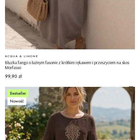
PRODUCENT
ACQUA & LIMONE
Bluzka fango o luźnym fasonie z krótkim rękawem i przeszyciem na skos
Morfasso
Cena
99,90 zł
Bestseller
Nowość