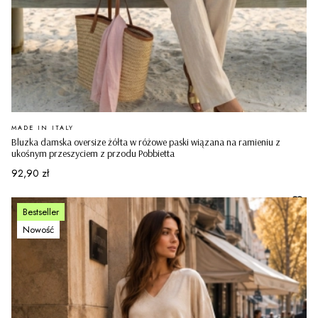
PRODUCENT
MADE IN ITALY
Bluzka damska oversize żółta w różowe paski wiązana na ramieniu z
ukośnym przeszyciem z przodu Pobbietta
Cena
92,90 zł
Bestseller
Nowość