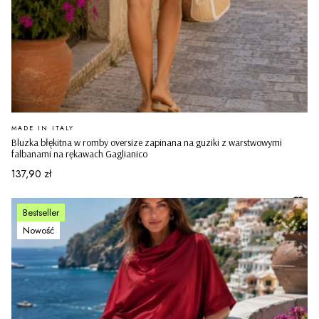
PRODUCENT
MADE IN ITALY
Bluzka błękitna w romby oversize zapinana na guziki z warstwowymi
falbanami na rękawach Gaglianico
Cena
137,90 zł
Bestseller
Nowość