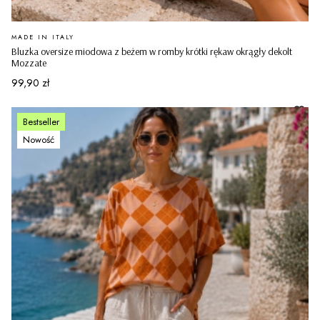
PRODUCENT
MADE IN ITALY
Bluzka oversize miodowa z beżem w romby krótki rękaw okrągły dekolt
Mozzate
Cena
99,90 zł
Bestseller
Nowość