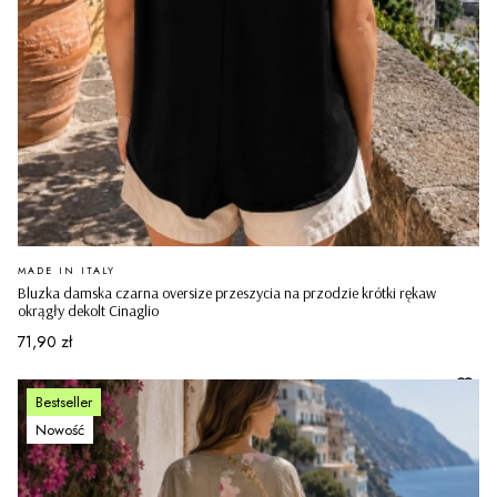
PRODUCENT
MADE IN ITALY
Bluzka damska czarna oversize przeszycia na przodzie krótki rękaw
okrągły dekolt Cinaglio
Cena
71,90 zł
Bestseller
Nowość