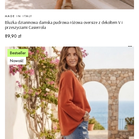
PRODUCENT
MADE IN ITALY
Bluzka dzianinowa damska pudrowa różowa oversize z dekoltem V i
przeszyciami Casierrola
Cena
89,90 zł
Bestseller
Nowość