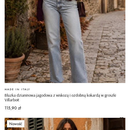
PRODUCENT
MADE IN ITALY
Bluzka dzianinowa jagodowa z wiskozą i ozdobną kokardą w groszki
Villarboit
Cena
115,90 zł
Nowość