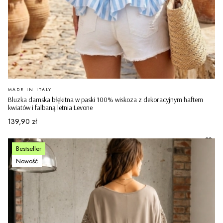
PRODUCENT
MADE IN ITALY
Bluzka damska błękitna w paski 100% wiskoza z dekoracyjnym haftem
kwiatów i falbaną letnia Levone
Cena
139,90 zł
Bestseller
Nowość