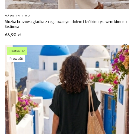
PRODUCENT
MADE IN ITALY
Bluzka brązowa gładka z regulowanym dołem i krótkim rękawem kimono
Settimea
Cena
63,90 zł
Bestseller
Nowość