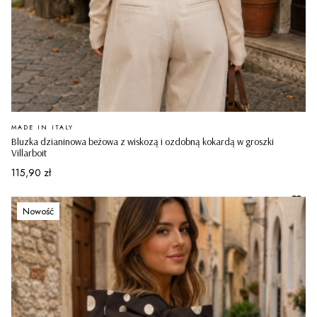
PRODUCENT
MADE IN ITALY
Bluzka dzianinowa beżowa z wiskozą i ozdobną kokardą w groszki
Villarboit
Cena
115,90 zł
Nowość