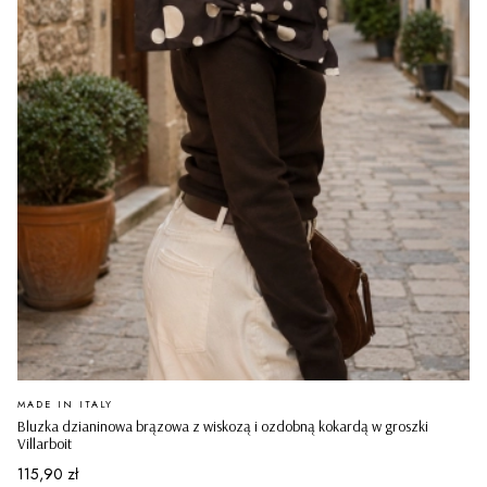
PRODUCENT
MADE IN ITALY
Bluzka dzianinowa brązowa z wiskozą i ozdobną kokardą w groszki
Villarboit
Cena
115,90 zł