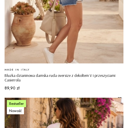
PRODUCENT
MADE IN ITALY
Bluzka dzianinowa damska ruda oversize z dekoltem V i przeszyciami
Casierrola
Cena
89,90 zł
Bestseller
Nowość