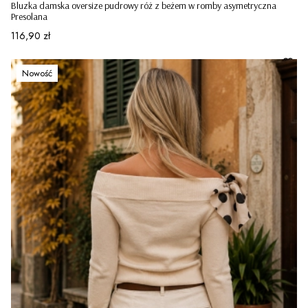
Bluzka damska oversize pudrowy róż z beżem w romby asymetryczna
Presolana
Cena
116,90 zł
Nowość