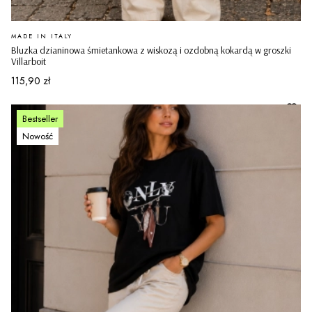
PRODUCENT
MADE IN ITALY
Bluzka dzianinowa śmietankowa z wiskozą i ozdobną kokardą w groszki
Villarboit
Cena
115,90 zł
Bestseller
Nowość