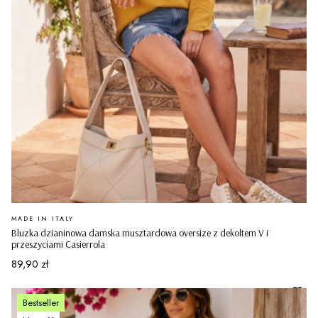
PRODUCENT
MADE IN ITALY
Bluzka dzianinowa damska musztardowa oversize z dekoltem V i
przeszyciami Casierrola
Cena
89,90 zł
Bestseller