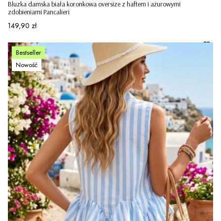
Bluzka damska biała koronkowa oversize z haftem i ażurowymi
zdobieniami Pancalieri
Cena
149,90 zł
Bestseller
Nowość