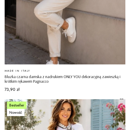
PRODUCENT
MADE IN ITALY
Bluzka czarna damska z nadrukiem ONLY YOU dekoracyjną zawieszką i
krótkim rękawem Pagnacco
Cena
73,90 zł
Bestseller
Nowość