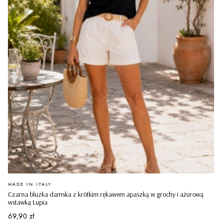
PRODUCENT
MADE IN ITALY
Czarna bluzka damska z krótkim rękawem apaszką w grochy i ażurową
wstawką Lupia
Cena
69,90 zł