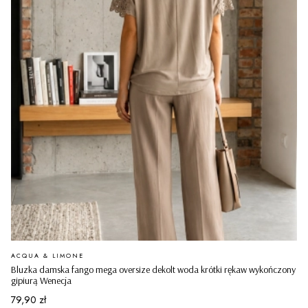
PRODUCENT
ACQUA & LIMONE
Bluzka damska fango mega oversize dekolt woda krótki rękaw wykończony
gipiurą Wenecja
Cena
79,90 zł