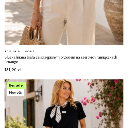
PRODUCENT
ACQUA & LIMONE
Bluzka lniana biała ze strzępionym przodem na szerokich ramiączkach
Penango
Cena
131,90 zł
Bestseller
Nowość