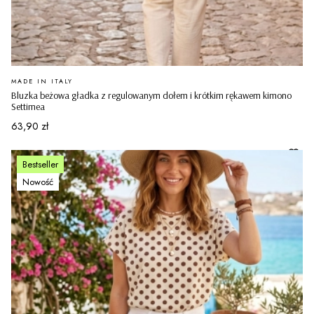
PRODUCENT
MADE IN ITALY
Bluzka beżowa gładka z regulowanym dołem i krótkim rękawem kimono
Settimea
Cena
63,90 zł
Bestseller
Nowość