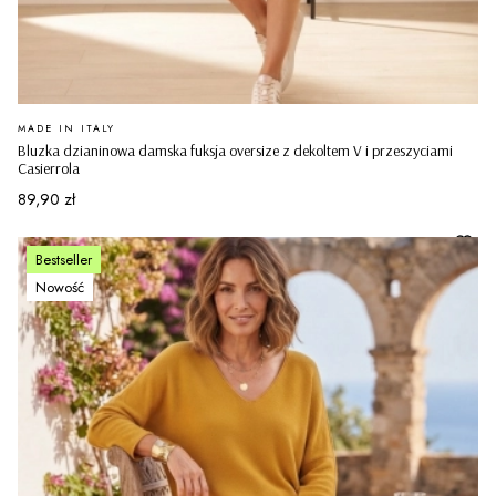
PRODUCENT
MADE IN ITALY
Bluzka dzianinowa damska fuksja oversize z dekoltem V i przeszyciami
Casierrola
Cena
89,90 zł
Bestseller
Nowość