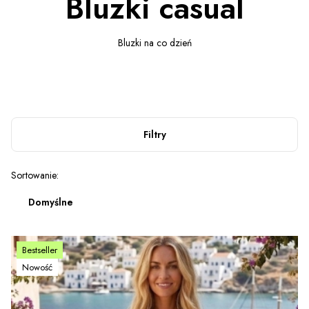
Bluzki casual
Bluzki na co dzień
Filtry
Lista produktów
Sortowanie:
Domyślne
Bestseller
Nowość