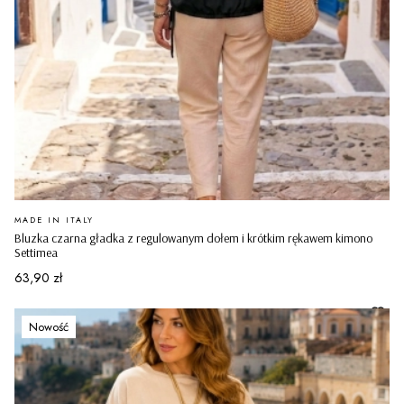
PRODUCENT
MADE IN ITALY
Bluzka czarna gładka z regulowanym dołem i krótkim rękawem kimono
Settimea
Cena
63,90 zł
Nowość