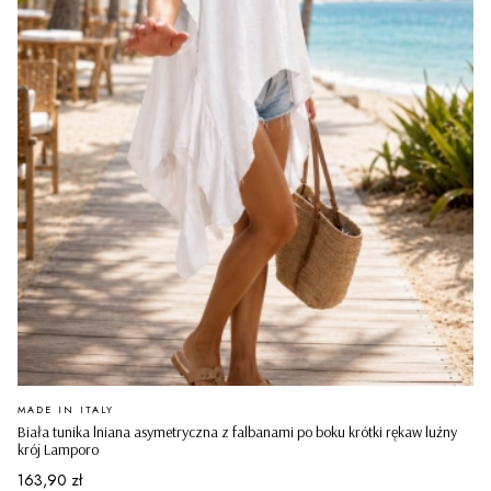
PRODUCENT
MADE IN ITALY
Biała tunika lniana asymetryczna z falbanami po boku krótki rękaw luźny
krój Lamporo
Cena
163,90 zł