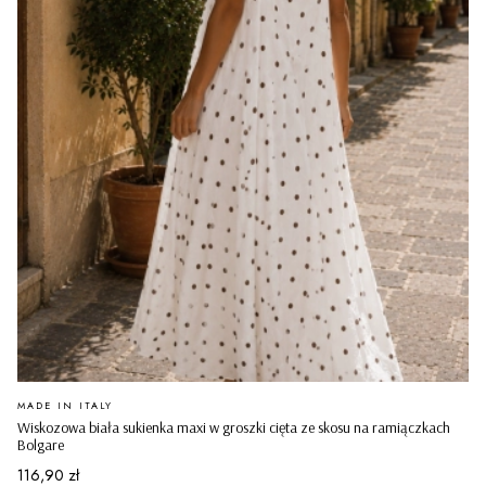
PRODUCENT
MADE IN ITALY
Wiskozowa biała sukienka maxi w groszki cięta ze skosu na ramiączkach
Bolgare
Cena
116,90 zł