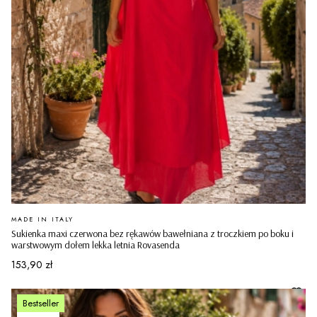
PRODUCENT
MADE IN ITALY
Sukienka maxi czerwona bez rękawów bawełniana z troczkiem po boku i
warstwowym dołem lekka letnia Rovasenda
Cena
153,90 zł
Bestseller