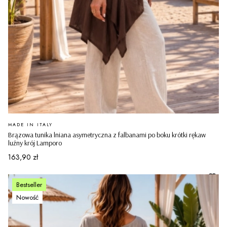
PRODUCENT
MADE IN ITALY
Brązowa tunika lniana asymetryczna z falbanami po boku krótki rękaw
luźny krój Lamporo
Cena
163,90 zł
Bestseller
Nowość