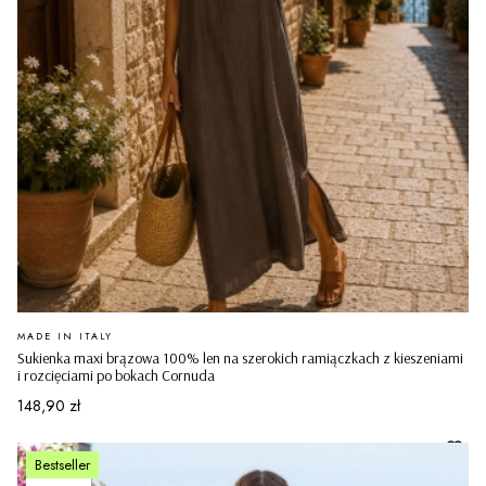
PRODUCENT
MADE IN ITALY
Sukienka maxi brązowa 100% len na szerokich ramiączkach z kieszeniami
i rozcięciami po bokach Cornuda
Cena
148,90 zł
Bestseller