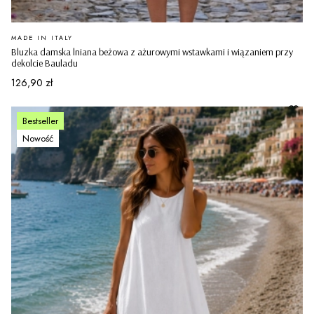
PRODUCENT
MADE IN ITALY
Bluzka damska lniana beżowa z ażurowymi wstawkami i wiązaniem przy
dekolcie Bauladu
Cena
126,90 zł
Bestseller
Nowość