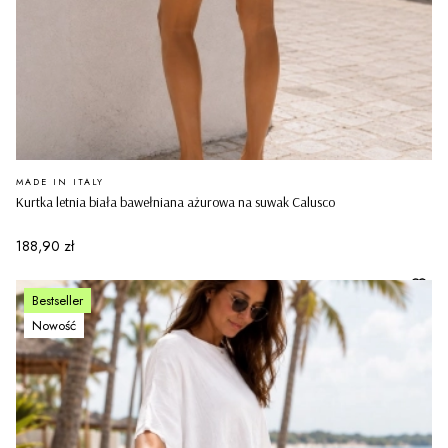
PRODUCENT
MADE IN ITALY
Kurtka letnia biała bawełniana ażurowa na suwak Calusco
Cena
188,90 zł
Bestseller
Nowość