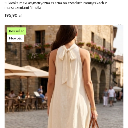
Sukienka maxi asymetryczna czarna na szerokich ramiączkach z
marszczeniami Rimella
Cena
195,90 zł
Bestseller
Nowość