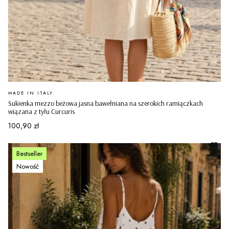
PRODUCENT
MADE IN ITALY
Sukienka mezzo beżowa jasna bawełniana na szerokich ramiączkach
wiązana z tyłu Curcuris
Cena
100,90 zł
Bestseller
Nowość