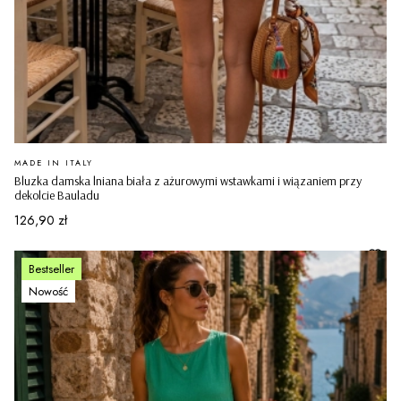
PRODUCENT
MADE IN ITALY
Bluzka damska lniana biała z ażurowymi wstawkami i wiązaniem przy
dekolcie Bauladu
Cena
126,90 zł
Bestseller
Nowość