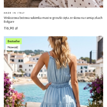
PRODUCENT
MADE IN ITALY
Wiskozowa beżowa sukienka maxi w groszki cięta ze skosu na ramiączkach
Bolgare
Cena
116,90 zł
Bestseller
Nowość