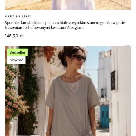
PRODUCENT
MADE IN ITALY
Spodnie damskie lniane palazzo białe z wysokim stanem gumką w pasie i
kieszeniami z haftowanymi kwiatami Albagiara
Cena
148,90 zł
Bestseller
Nowość