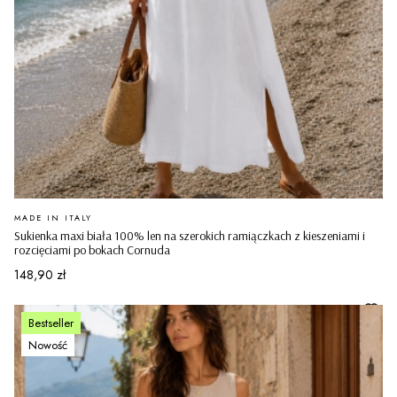
PRODUCENT
MADE IN ITALY
Sukienka maxi biała 100% len na szerokich ramiączkach z kieszeniami i
rozcięciami po bokach Cornuda
Cena
148,90 zł
Bestseller
Nowość