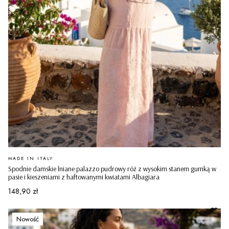
PRODUCENT
MADE IN ITALY
Spodnie damskie lniane palazzo pudrowy róż z wysokim stanem gumką w
pasie i kieszeniami z haftowanymi kwiatami Albagiara
Cena
148,90 zł
Nowość