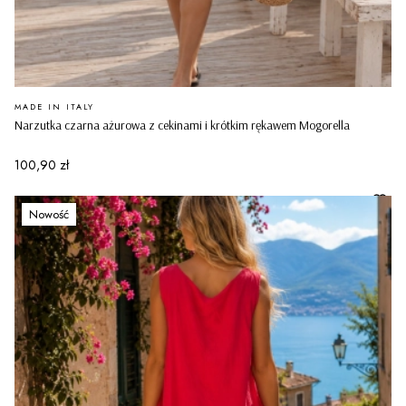
PRODUCENT
MADE IN ITALY
Narzutka czarna ażurowa z cekinami i krótkim rękawem Mogorella
Cena
100,90 zł
Nowość