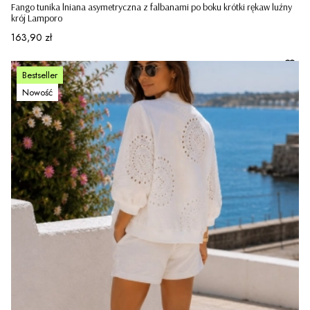
Fango tunika lniana asymetryczna z falbanami po boku krótki rękaw luźny
krój Lamporo
Cena
163,90 zł
Bestseller
Nowość