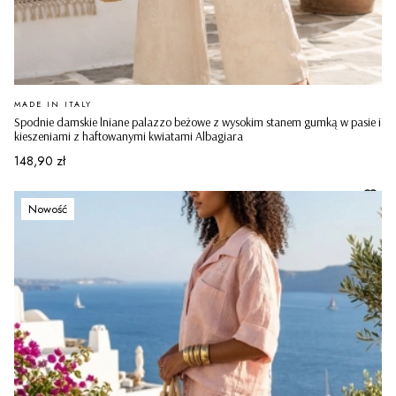
PRODUCENT
MADE IN ITALY
Spodnie damskie lniane palazzo beżowe z wysokim stanem gumką w pasie i
kieszeniami z haftowanymi kwiatami Albagiara
Cena
148,90 zł
Nowość