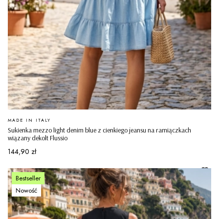
PRODUCENT
MADE IN ITALY
Sukienka mezzo light denim blue z cienkiego jeansu na ramiączkach
wiązany dekolt Flussio
Cena
144,90 zł
Bestseller
Nowość