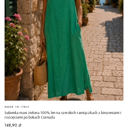
PRODUCENT
MADE IN ITALY
Sukienka maxi zielona 100% len na szerokich ramiączkach z kieszeniami i
rozcięciami po bokach Cornuda
Cena
148,90 zł