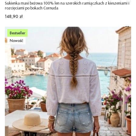
Sukienka maxi beżowa 100% len na szerokich ramiączkach z kieszeniami i
rozcięciami po bokach Cornuda
Cena
148,90 zł
Bestseller
Nowość