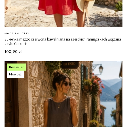
PRODUCENT
MADE IN ITALY
Sukienka mezzo czerwona bawełniana na szerokich ramiączkach wiązana
z tyłu Curcuris
Cena
100,90 zł
Bestseller
Nowość