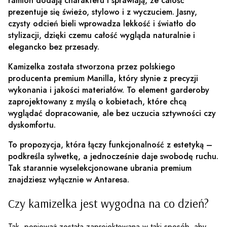
ramion dodają charakteru i sprawiają, że całość
prezentuje się świeżo, stylowo i z wyczuciem. Jasny,
czysty odcień bieli wprowadza lekkość i światło do
stylizacji, dzięki czemu całość wygląda naturalnie i
elegancko bez przesady.
Kamizelka została stworzona przez polskiego
producenta premium Manilla, który słynie z precyzji
wykonania i jakości materiałów. To element garderoby
zaprojektowany z myślą o kobietach, które chcą
wyglądać dopracowanie, ale bez uczucia sztywności czy
dyskomfortu.
To propozycja, która łączy funkcjonalność z estetyką –
podkreśla sylwetkę, a jednocześnie daje swobodę ruchu.
Tak starannie wyselekcjonowane ubrania premium
znajdziesz wyłącznie w Antaresa.
Czy kamizelka jest wygodna na co dzień?
Tak, ponieważ została zaprojektowana w taki sposób, aby