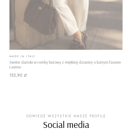
PRODUCENT
MADE IN ITALY
Sweter damski w romby beżowy z miękkiej dzianiny o luźnym fasonie
Lasieso
Cena
152,90 zł
ODWIEDŹ WSZYSTKIE NASZE PROFILE
Social media