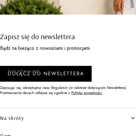
Zapisz się do newslettera
Bądź na bieżąco z nowościami i promocjami
Twój adres e-mail
DOŁĄCZ DO NEWSLETTERA
Zapisując się, akceptujesz nasz Regulamin (w zakresie dotyczącym Newslettera).
Przetwarzanie danych odbywa się zgodnie z
Polityką prywatności
.
Linki w stopce
Na skróty
O nas