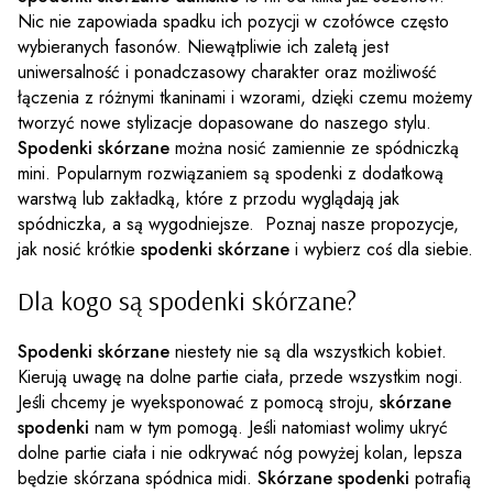
Nic nie zapowiada spadku ich pozycji w czołówce często
wybieranych fasonów. Niewątpliwie ich zaletą jest
uniwersalność i ponadczasowy charakter oraz możliwość
łączenia z różnymi tkaninami i wzorami, dzięki czemu możemy
tworzyć nowe stylizacje dopasowane do naszego stylu.
Spodenki skórzane
można nosić zamiennie ze spódniczką
mini. Popularnym rozwiązaniem są spodenki z dodatkową
warstwą lub zakładką, które z przodu wyglądają jak
spódniczka, a są wygodniejsze. Poznaj nasze propozycje,
jak nosić krótkie
spodenki skórzane
i wybierz coś dla siebie.
Dla kogo są spodenki skórzane?
Spodenki skórzane
niestety nie są dla wszystkich kobiet.
Kierują uwagę na dolne partie ciała, przede wszystkim nogi.
Jeśli chcemy je wyeksponować z pomocą stroju,
skórzane
spodenki
nam w tym pomogą. Jeśli natomiast wolimy ukryć
dolne partie ciała i nie odkrywać nóg powyżej kolan, lepsza
będzie skórzana spódnica midi.
Skórzane spodenki
potrafią