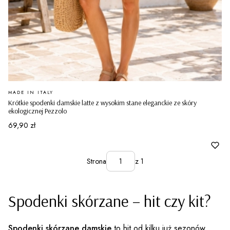
PRODUCENT
MADE IN ITALY
Krótkie spodenki damskie latte z wysokim stane eleganckie ze skóry
ekologicznej Pezzolo
Cena
69,90 zł
Strona
z 1
Spodenki skórzane – hit czy kit?
Spodenki skórzane damskie
to hit od kilku już sezonów.