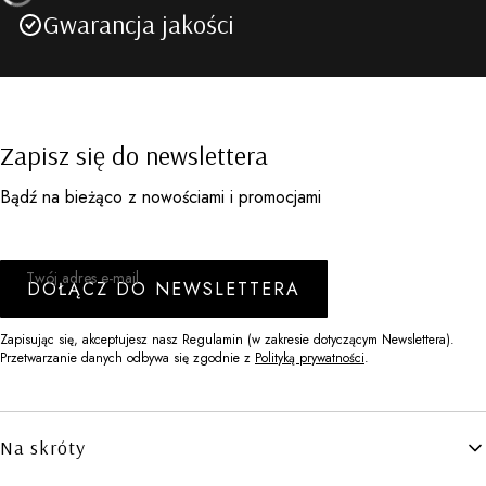
Gwarancja jakości
Zapisz się do newslettera
Bądź na bieżąco z nowościami i promocjami
Twój adres e-mail
DOŁĄCZ DO NEWSLETTERA
Zapisując się, akceptujesz nasz Regulamin (w zakresie dotyczącym Newslettera).
Przetwarzanie danych odbywa się zgodnie z
Polityką prywatności
.
Linki w stopce
Na skróty