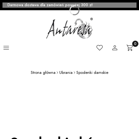
Darmowa dostawa dla zamówień powyżej 300 zł
Menu
Ulubione
Zaloguj się
Produ
Kosz
Strona główna
Ubrania
Spodenki damskie