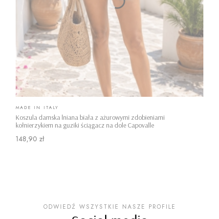
PRODUCENT
MADE IN ITALY
Koszula damska lniana biała z ażurowymi zdobieniami
kołnierzykiem na guziki ściągacz na dole Capovalle
Cena
148,90 zł
ODWIEDŹ WSZYSTKIE NASZE PROFILE