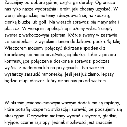
Zacznijmy od doboru górnej części garderoby. Ogranicza
nas tylko nasza wyobraźnia i efekt, jaki chcemy uzyskać. W
wersji eleganckiej możemy zdecydować się na koszulę,
cienką bluzkę lub golf. Na wierzch sprawdzi się marynarka i
płaszcz. W wersji mniej oficjalnej możemy wybrać ciepły
sweter z warkoczowym splotem. Krótkie swetry w zestawie
ze spodenkami z wysokim stanem dodatkowo podkreślą talię.
Wieczorem możemy połączyć
skórzane spodenki
z
koronkową lub nieco prześwitującą bluzką. Takie z pozoru
kontrastujące połączenie doskonale sprawdzi podczas
wyjścia z partnerem lub na przyjęciach. Na wierzch
wystarczy zarzucić ramoneskę. Jeśli jest już zimno, lepszy
będzie długi płaszcz, który osłoni nas przed wiatrem.
W okresie jesienno-zimowym ważnym dodatkiem są rajstopy,
które potrafią uzupełnić stylizację i sprawić, że poczujemy się
atrakcyjnie. Oczywiście możemy wybrać klasyczne, gładkie,
kryjące, czarne rajstopy. Jednak możliwości jest znacznie