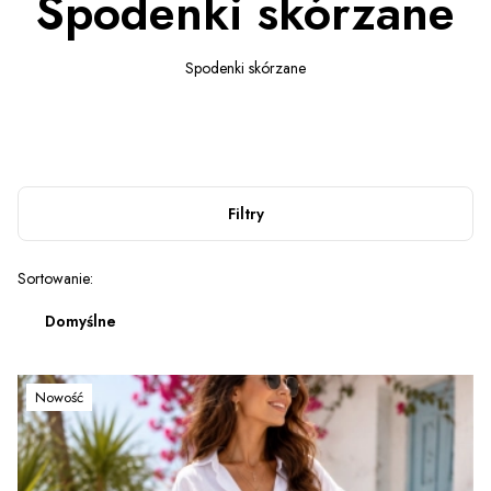
Spodenki skórzane
Spodenki skórzane
Filtry
Lista produktów
Sortowanie:
Domyślne
Nowość