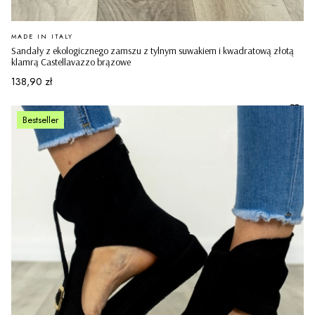
PRODUCENT
MADE IN ITALY
Sandały z ekologicznego zamszu z tylnym suwakiem i kwadratową złotą
klamrą Castellavazzo brązowe
Cena
138,90 zł
Bestseller