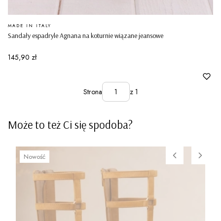
PRODUCENT
MADE IN ITALY
Sandały espadryle Agnana na koturnie wiązane jeansowe
Cena
145,90 zł
Strona
z 1
Może to też Ci się spodoba?
Nowość