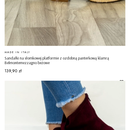
PRODUCENT
MADE IN ITALY
Sandałki na słomkowej platformie z ozdobną panterkową klamrą
Belmontemezzagno beżowe
Cena
139,90 zł