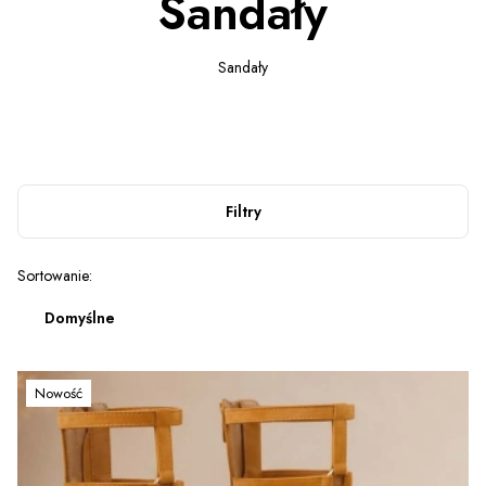
Sandały
Sandały
Filtry
Lista produktów
Sortowanie:
Domyślne
Nowość