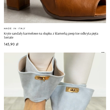
PRODUCENT
MADE IN ITALY
Kryte sandały karmelowe na słupku z klamerką peep toe odkryta pięta
Seriate
Cena
145,90 zł