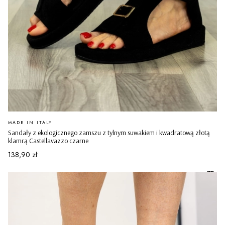
PRODUCENT
MADE IN ITALY
Sandały z ekologicznego zamszu z tylnym suwakiem i kwadratową złotą
klamrą Castellavazzo czarne
Cena
138,90 zł