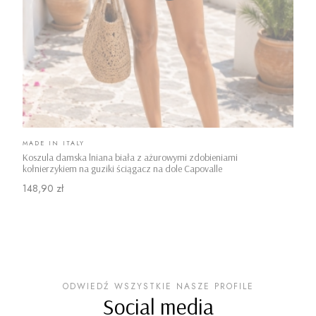
PRODUCENT
MADE IN ITALY
Koszula damska lniana biała z ażurowymi zdobieniami
kołnierzykiem na guziki ściągacz na dole Capovalle
Cena
148,90 zł
ODWIEDŹ WSZYSTKIE NASZE PROFILE
Social media