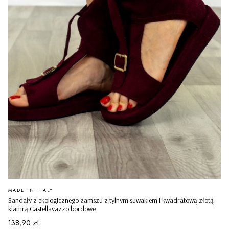
PRODUCENT
MADE IN ITALY
Sandały z ekologicznego zamszu z tylnym suwakiem i kwadratową złotą
klamrą Castellavazzo bordowe
Cena
138,90 zł