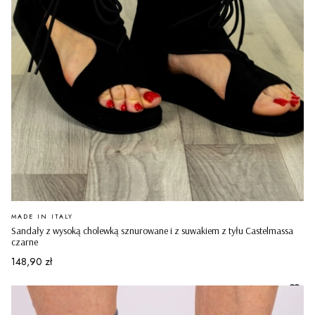
PRODUCENT
MADE IN ITALY
Sandały z wysoką cholewką sznurowane i z suwakiem z tyłu Castelmassa
czarne
Cena
148,90 zł