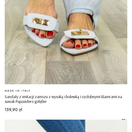
PRODUCENT
MADE IN ITALY
Sandały z imitacji zamszu z wysoką cholewką i ozdobnymi klamrami na
suwak Papasidero gołębie
Cena
159,90 zł