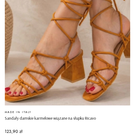
PRODUCENT
MADE IN ITALY
Sandały damskie karmelowe wiązane na słupku Ricavo
Cena
123,90 zł