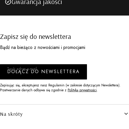
Gwarancja jakości
Zapisz się do newslettera
Bądź na bieżąco z nowościami i promocjami
Twój adres e-mail
DOŁĄCZ DO NEWSLETTERA
Zapisując się, akceptujesz nasz Regulamin (w zakresie dotyczącym Newslettera).
Przetwarzanie danych odbywa się zgodnie z
Polityką prywatności
.
Linki w stopce
Na skróty