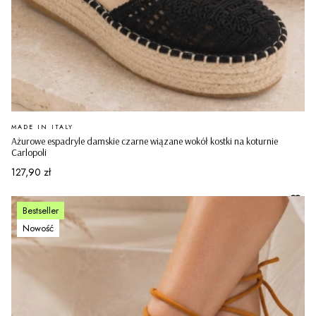
PRODUCENT
MADE IN ITALY
Ażurowe espadryle damskie czarne wiązane wokół kostki na koturnie
Carlopoli
Cena
127,90 zł
Bestseller
Nowość