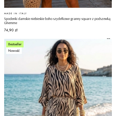
PRODUCENT
MADE IN ITALY
Spodenki damskie niebieskie boho szydełkowe granny square z podszewką
Ghemme
Cena
74,90 zł
Bestseller
Nowość