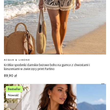
PRODUCENT
ACQUA & LIMONE
Krótkie spodenki damskie beżowe boho na gumce z chwostami i
kieszeniami w zwierzęcy print Partino
Cena
89,90 zł
Bestseller
Nowość