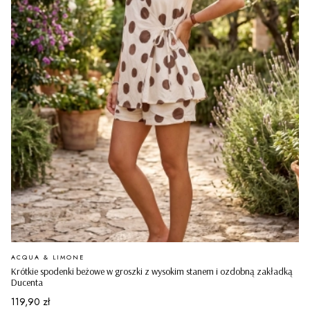
PRODUCENT
ACQUA & LIMONE
Krótkie spodenki beżowe w groszki z wysokim stanem i ozdobną zakładką
Ducenta
Cena
119,90 zł