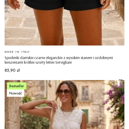
PRODUCENT
MADE IN ITALY
Spodenki damskie czarne eleganckie z wysokim stanem i ozdobnymi
kieszeniami krótkie szorty letnie Servigliani
Cena
85,90 zł
Bestseller
Nowość