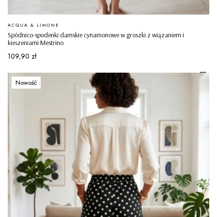
PRODUCENT
ACQUA & LIMONE
Spódnico-spodenki damskie cynamonowe w groszki z wiązaniem i
kieszeniami Mestrino
Cena
109,90 zł
Nowość