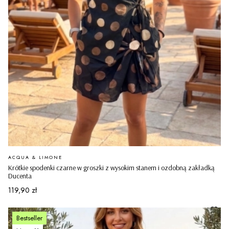
PRODUCENT
ACQUA & LIMONE
Krótkie spodenki czarne w groszki z wysokim stanem i ozdobną zakładką
Ducenta
Cena
119,90 zł
Bestseller