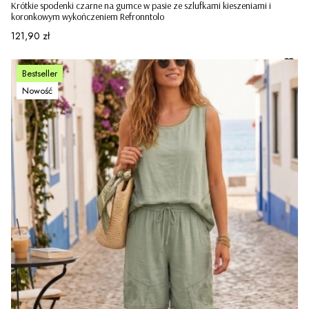
Krótkie spodenki czarne na gumce w pasie ze szlufkami kieszeniami i
koronkowym wykończeniem Refronntolo
Cena
121,90 zł
Bestseller
Nowość