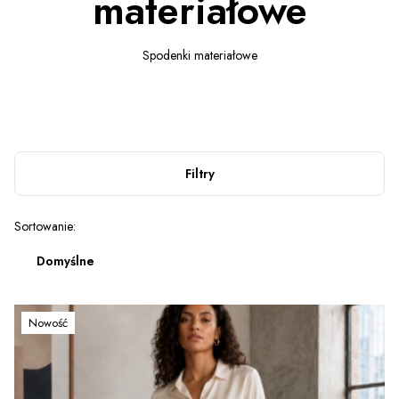
materiałowe
Spodenki materiałowe
Filtry
Lista produktów
Sortowanie:
Domyślne
Nowość