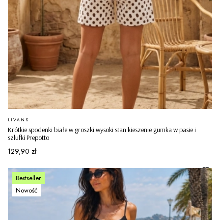
PRODUCENT
LIVANS
Krótkie spodenki białe w groszki wysoki stan kieszenie gumka w pasie i
szlufki Prepotto
Cena
129,90 zł
Bestseller
Nowość