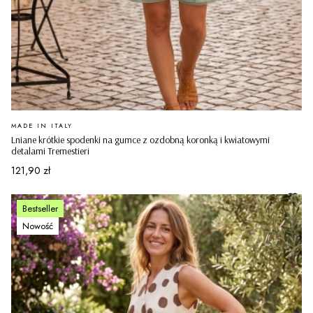
PRODUCENT
MADE IN ITALY
Lniane krótkie spodenki na gumce z ozdobną koronką i kwiatowymi
detalami Tremestieri
Cena
121,90 zł
Bestseller
Nowość