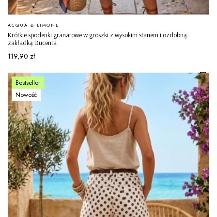
PRODUCENT
ACQUA & LIMONE
Krótkie spodenki granatowe w groszki z wysokim stanem i ozdobną
zakładką Ducenta
Cena
119,90 zł
Bestseller
Nowość