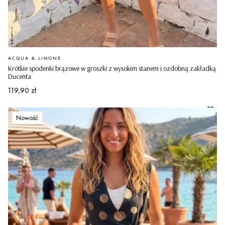
PRODUCENT
ACQUA & LIMONE
Krótkie spodenki brązowe w groszki z wysokim stanem i ozdobną zakładką
Ducenta
Cena
119,90 zł
Nowość