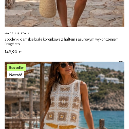
PRODUCENT
MADE IN ITALY
Spodenki damskie białe koronkowe z haftem i ażurowym wykończeniem
Pragelato
Cena
149,90 zł
Bestseller
Nowość