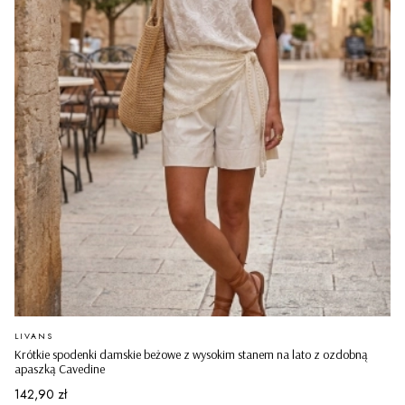
PRODUCENT
LIVANS
Krótkie spodenki damskie beżowe z wysokim stanem na lato z ozdobną
apaszką Cavedine
Cena
142,90 zł