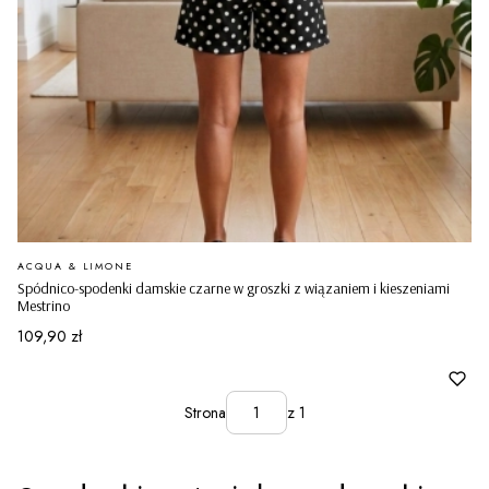
PRODUCENT
ACQUA & LIMONE
Spódnico-spodenki damskie czarne w groszki z wiązaniem i kieszeniami
Mestrino
Cena
109,90 zł
Strona
z 1