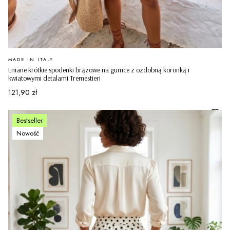
PRODUCENT
MADE IN ITALY
Lniane krótkie spodenki brązowe na gumce z ozdobną koronką i
kwiatowymi detalami Tremestieri
Cena
121,90 zł
Bestseller
Nowość