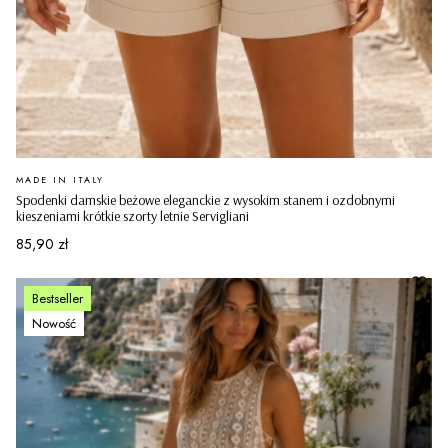
PRODUCENT
MADE IN ITALY
Spodenki damskie beżowe eleganckie z wysokim stanem i ozdobnymi
kieszeniami krótkie szorty letnie Servigliani
Cena
85,90 zł
Bestseller
Nowość