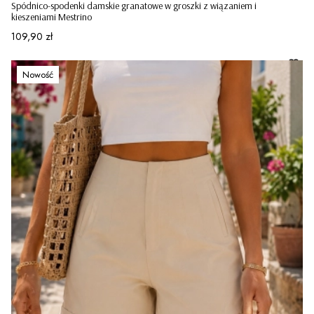
Spódnico-spodenki damskie granatowe w groszki z wiązaniem i
kieszeniami Mestrino
Cena
109,90 zł
Nowość