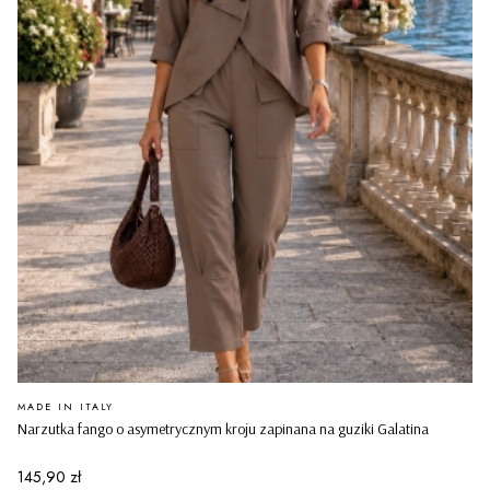
PRODUCENT
MADE IN ITALY
Narzutka fango o asymetrycznym kroju zapinana na guziki Galatina
Cena
145,90 zł