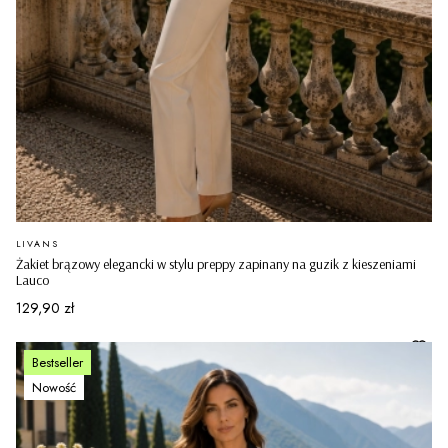
PRODUCENT
LIVANS
Żakiet brązowy elegancki w stylu preppy zapinany na guzik z kieszeniami
Lauco
Cena
129,90 zł
Bestseller
Nowość