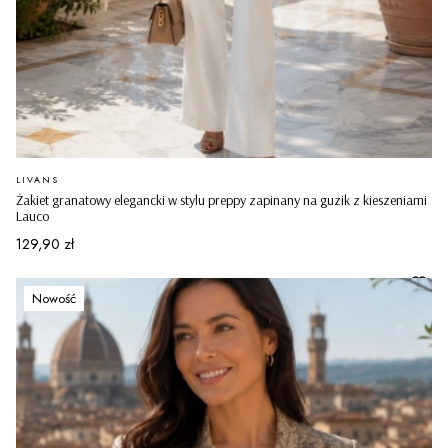
PRODUCENT
LIVANS
Żakiet granatowy elegancki w stylu preppy zapinany na guzik z kieszeniami
Lauco
Cena
129,90 zł
Nowość