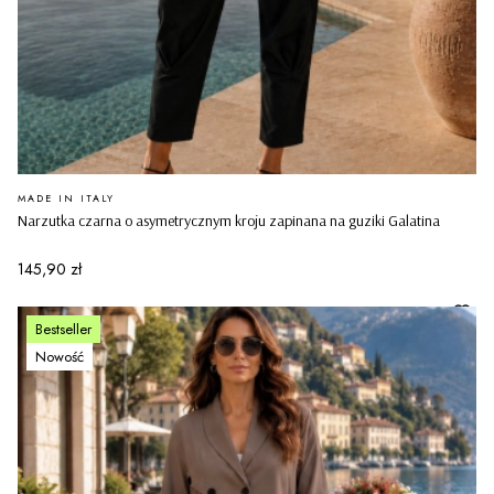
PRODUCENT
MADE IN ITALY
Narzutka czarna o asymetrycznym kroju zapinana na guziki Galatina
Cena
145,90 zł
Bestseller
Nowość