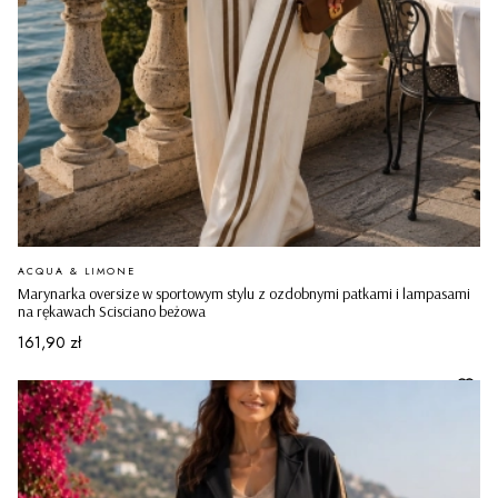
PRODUCENT
ACQUA & LIMONE
Marynarka oversize w sportowym stylu z ozdobnymi patkami i lampasami
na rękawach Scisciano beżowa
Cena
161,90 zł