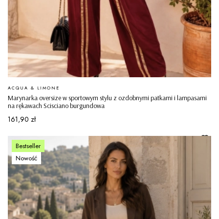
PRODUCENT
ACQUA & LIMONE
Marynarka oversize w sportowym stylu z ozdobnymi patkami i lampasami
na rękawach Scisciano burgundowa
Cena
161,90 zł
Bestseller
Nowość