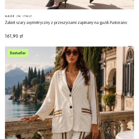
PRODUCENT
MADE IN ITALY
Żakiet szary asymetryczny z przeszyciami zapinany na guzik Pastorano
Cena
161,90 zł
Bestseller