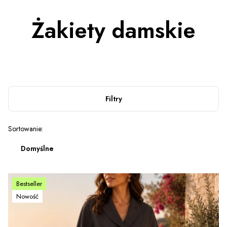
Żakiety damskie
Filtry
Lista produktów
Sortowanie:
Domyślne
Bestseller
Nowość