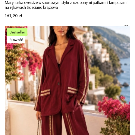
Marynarka oversize w sportowym stylu z ozdobnymi patkami i lampasami
na rękawach Scisciano brązowa
Cena
161,90 zł
Bestseller
Nowość