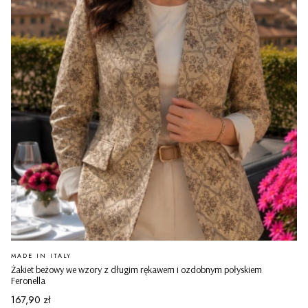
PRODUCENT
MADE IN ITALY
Żakiet beżowy we wzory z długim rękawem i ozdobnym połyskiem
Feronella
Cena
167,90 zł