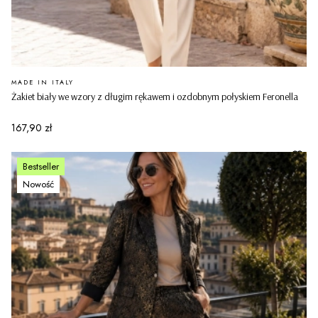
PRODUCENT
MADE IN ITALY
Żakiet biały we wzory z długim rękawem i ozdobnym połyskiem Feronella
Cena
167,90 zł
Bestseller
Nowość