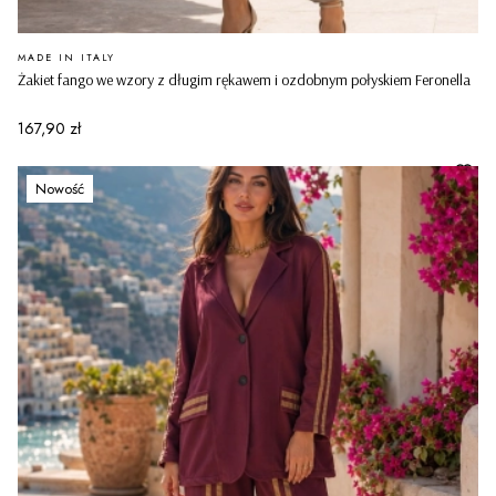
PRODUCENT
MADE IN ITALY
Żakiet fango we wzory z długim rękawem i ozdobnym połyskiem Feronella
Cena
167,90 zł
Nowość