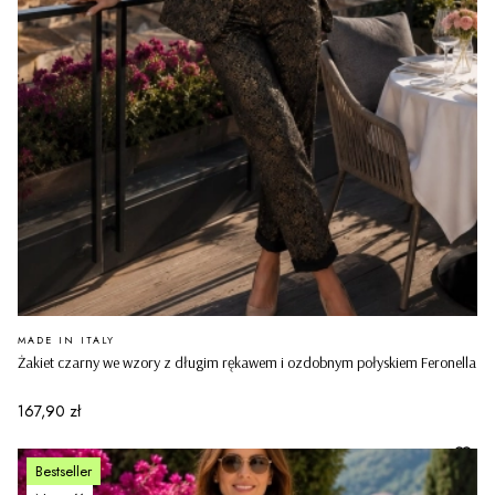
PRODUCENT
MADE IN ITALY
Żakiet czarny we wzory z długim rękawem i ozdobnym połyskiem Feronella
Cena
167,90 zł
Bestseller