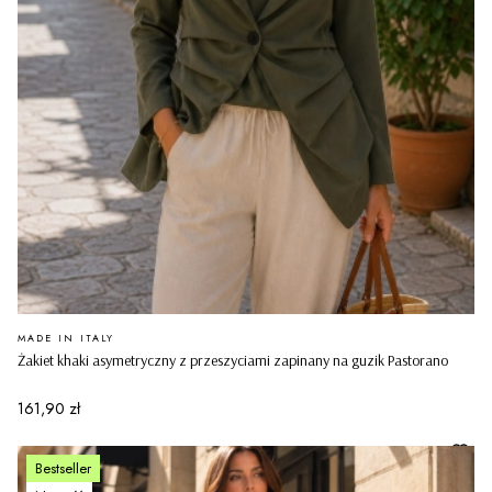
PRODUCENT
MADE IN ITALY
Żakiet khaki asymetryczny z przeszyciami zapinany na guzik Pastorano
Cena
161,90 zł
Bestseller