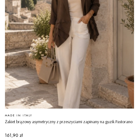
PRODUCENT
MADE IN ITALY
Żakiet brązowy asymetryczny z przeszyciami zapinany na guzik Pastorano
Cena
161,90 zł