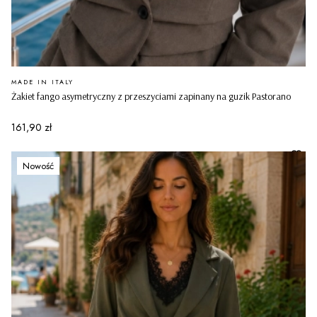
PRODUCENT
MADE IN ITALY
Żakiet fango asymetryczny z przeszyciami zapinany na guzik Pastorano
Cena
161,90 zł
Nowość