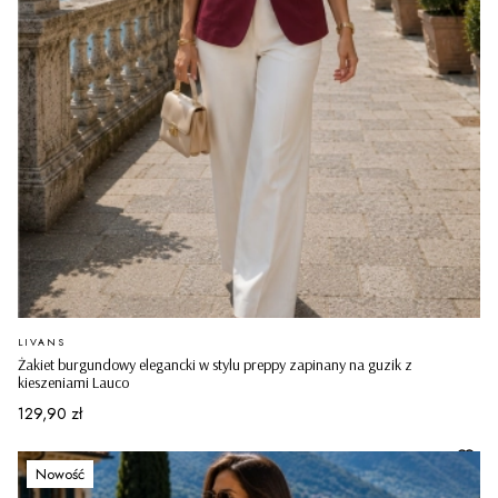
PRODUCENT
LIVANS
Żakiet burgundowy elegancki w stylu preppy zapinany na guzik z
kieszeniami Lauco
Cena
129,90 zł
Nowość