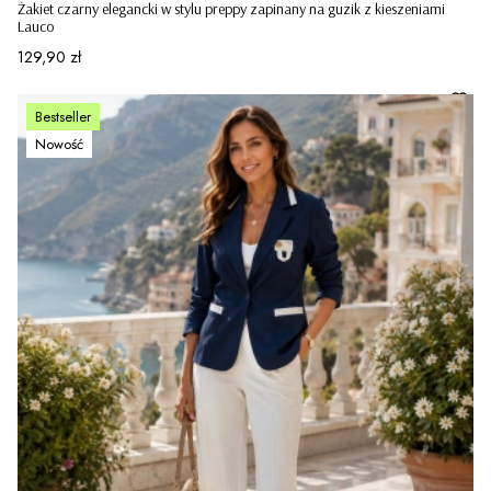
Żakiet czarny elegancki w stylu preppy zapinany na guzik z kieszeniami
Lauco
Cena
129,90 zł
Bestseller
Nowość