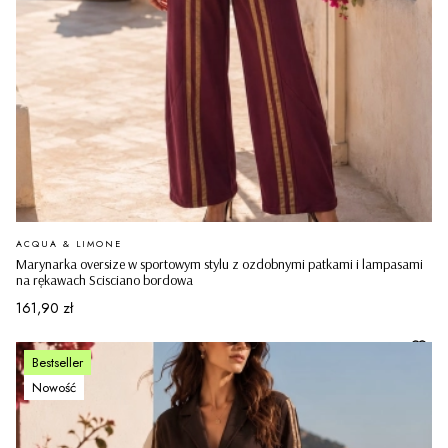
PRODUCENT
ACQUA & LIMONE
Marynarka oversize w sportowym stylu z ozdobnymi patkami i lampasami
na rękawach Scisciano bordowa
Cena
161,90 zł
Bestseller
Nowość