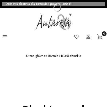
Darmowa dostawa dla zamówień powyżej 300 zł
Menu
Ulubione
Zaloguj się
Produ
Kosz
Strona główna
Ubrania
Bluzki damskie