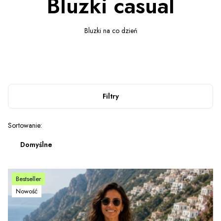
Bluzki casual
Bluzki na co dzień
Filtry
Lista produktów
Sortowanie:
Domyślne
Bestseller
Nowość