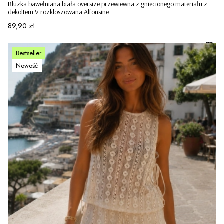
Bluzka bawełniana biała oversize przewiewna z gniecionego materiału z
dekoltem V rozkloszowana Alfonsine
Cena
89,90 zł
Bestseller
Nowość