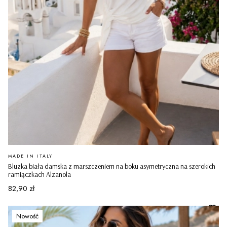
PRODUCENT
MADE IN ITALY
Bluzka biała damska z marszczeniem na boku asymetryczna na szerokich
ramiączkach Alzanola
Cena
82,90 zł
Nowość