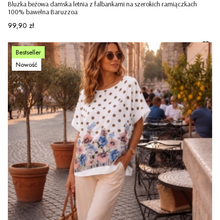
Bluzka beżowa damska letnia z falbankami na szerokich ramiączkach
100% bawełna Baruzzoa
Cena
99,90 zł
Bestseller
Nowość