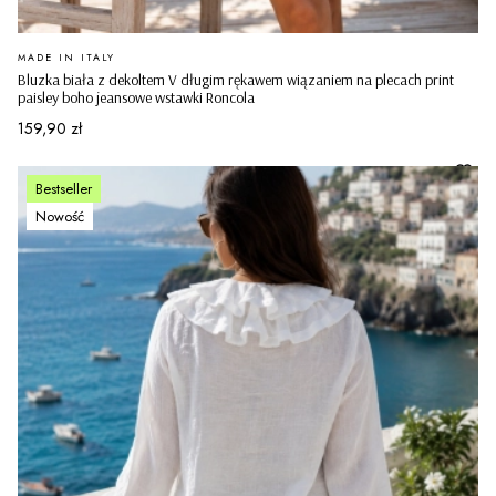
PRODUCENT
MADE IN ITALY
Bluzka biała z dekoltem V długim rękawem wiązaniem na plecach print
paisley boho jeansowe wstawki Roncola
Cena
159,90 zł
Bestseller
Nowość