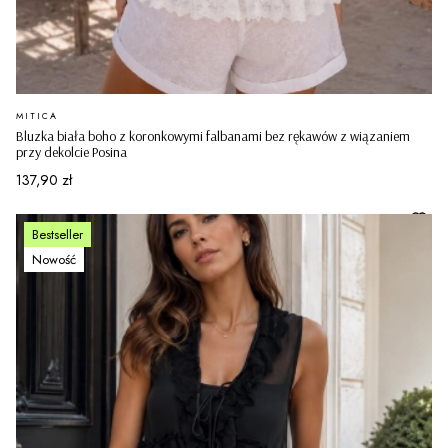
PRODUCENT
MITICA
Bluzka biała boho z koronkowymi falbanami bez rękawów z wiązaniem
przy dekolcie Posina
Cena
137,90 zł
Bestseller
Nowość