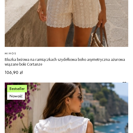
PRODUCENT
MIHOS
Bluzka beżowa na ramiączkach szydełkowa boho asymetryczna ażurowa
wiązane boki Cortanze
Cena
106,90 zł
Bestseller
Nowość