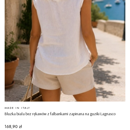
PRODUCENT
MADE IN ITALY
Bluzka biała bez rękawów z falbankami zapinana na guziki Lagnasco
Cena
168,90 zł