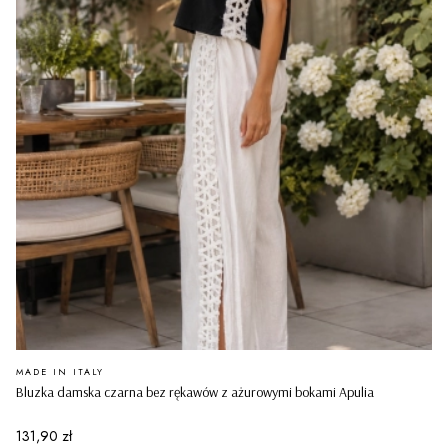
PRODUCENT
MADE IN ITALY
Bluzka damska czarna bez rękawów z ażurowymi bokami Apulia
Cena
131,90 zł