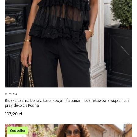
PRODUCENT
MITICA
Bluzka czarna boho z koronkowymi falbanami bez rękawów z wiązaniem
przy dekolcie Posina
Cena
137,90 zł
Bestseller