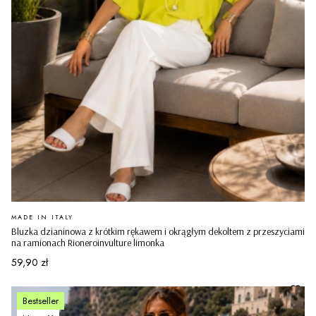
PRODUCENT
MADE IN ITALY
Bluzka dzianinowa z krótkim rękawem i okrągłym dekoltem z przeszyciami
na ramionach Rioneroinvulture limonka
Cena
59,90 zł
Bestseller