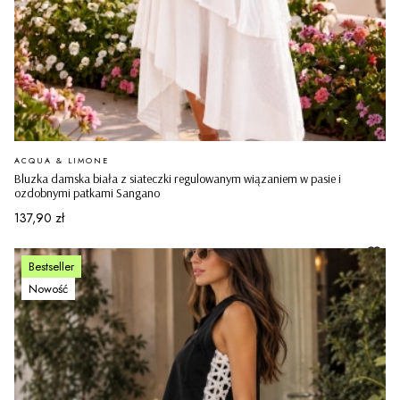
PRODUCENT
ACQUA & LIMONE
Bluzka damska biała z siateczki regulowanym wiązaniem w pasie i
ozdobnymi patkami Sangano
Cena
137,90 zł
Bestseller
Nowość