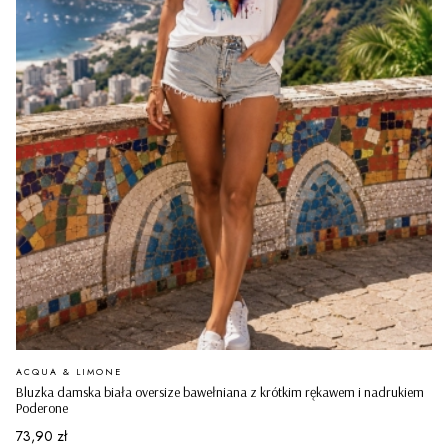
PRODUCENT
ACQUA & LIMONE
Bluzka damska biała oversize bawełniana z krótkim rękawem i nadrukiem
Poderone
Cena
73,90 zł