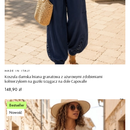
PRODUCENT
MADE IN ITALY
Koszula damska lniana granatowa z ażurowymi zdobieniami
kołnierzykiem na guziki ściągacz na dole Capovalle
Cena
148,90 zł
Bestseller
Nowość