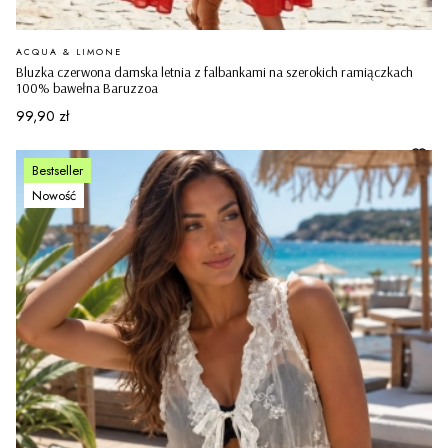
PRODUCENT
ACQUA & LIMONE
Bluzka czerwona damska letnia z falbankami na szerokich ramiączkach
100% bawełna Baruzzoa
Cena
99,90 zł
Bestseller
Nowość