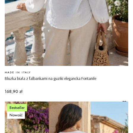
PRODUCENT
MADE IN ITALY
Bluzka biała z falbankami na guziki elegancka Fontanile
Cena
168,90 zł
Bestseller
Nowość