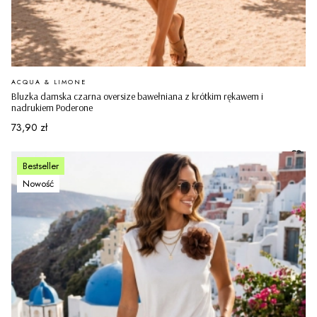
PRODUCENT
ACQUA & LIMONE
Bluzka damska czarna oversize bawełniana z krótkim rękawem i
nadrukiem Poderone
Cena
73,90 zł
Bestseller
Nowość