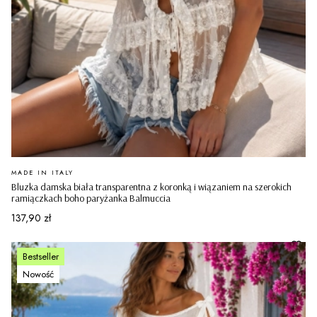
PRODUCENT
MADE IN ITALY
Bluzka damska biała transparentna z koronką i wiązaniem na szerokich
ramiączkach boho paryżanka Balmuccia
Cena
137,90 zł
Bestseller
Nowość