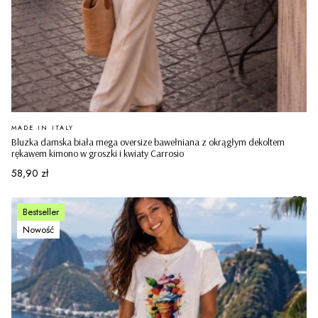
PRODUCENT
MADE IN ITALY
Bluzka damska biała mega oversize bawełniana z okrągłym dekoltem
rękawem kimono w groszki i kwiaty Carrosio
Cena
58,90 zł
Bestseller
Nowość