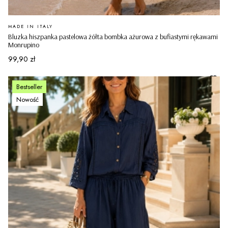
PRODUCENT
MADE IN ITALY
Bluzka hiszpanka pastelowa żółta bombka ażurowa z bufiastymi rękawami
Monrupino
Cena
99,90 zł
Bestseller
Nowość