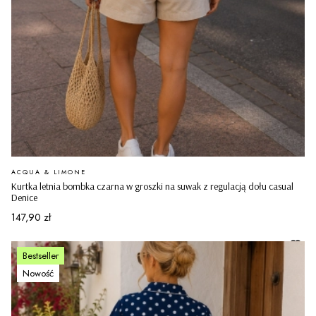
PRODUCENT
ACQUA & LIMONE
Kurtka letnia bombka czarna w groszki na suwak z regulacją dołu casual
Denice
Cena
147,90 zł
Bestseller
Nowość