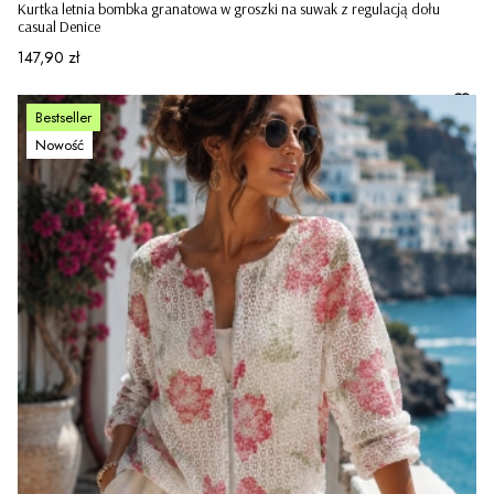
Kurtka letnia bombka granatowa w groszki na suwak z regulacją dołu
casual Denice
Cena
147,90 zł
Bestseller
Nowość