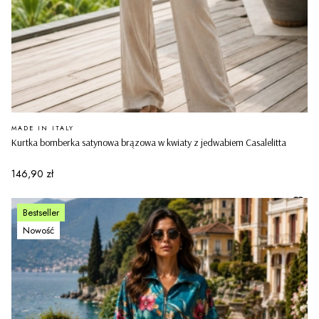
PRODUCENT
MADE IN ITALY
Kurtka bomberka satynowa brązowa w kwiaty z jedwabiem Casalelitta
Cena
146,90 zł
Bestseller
Nowość