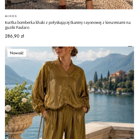
PRODUCENT
MIHOS
Kurtka bomberka khaki z połyskującej tkaniny rayonowej z kieszeniami na
guziki Paularo
Cena
286,90 zł
Nowość