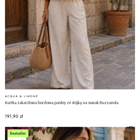
PRODUCENT
ACQUA & LIMONE
Kurtka żakardowa bordowa paisley ze stójką na suwak Buzzanola
Cena
191,90 zł
Bestseller