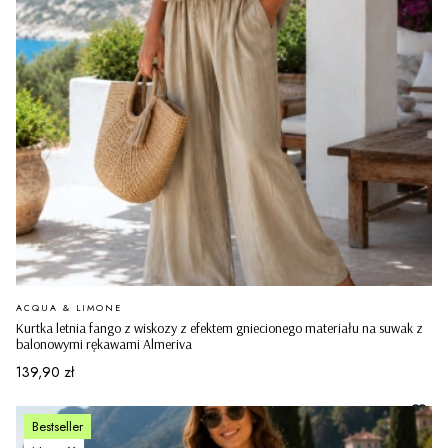
PRODUCENT
ACQUA & LIMONE
Kurtka letnia fango z wiskozy z efektem gniecionego materiału na suwak z
balonowymi rękawami Almeriva
Cena
139,90 zł
Bestseller