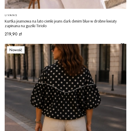
PRODUCENT
LIVANS
Kurtka jeansowa na lato cienki jeans dark denim blue w drobne kwiaty
zapinana na guziki Tiriolo
Cena
219,90 zł
Nowość