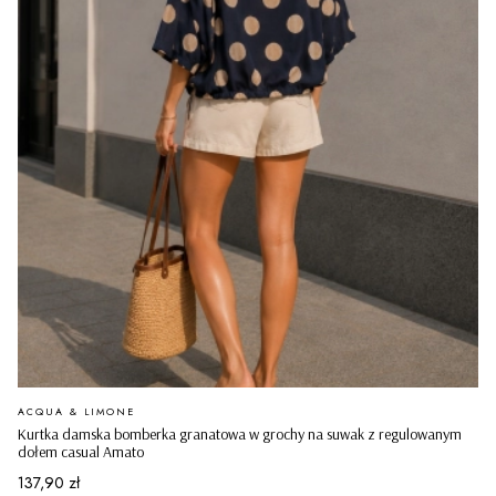
PRODUCENT
ACQUA & LIMONE
Kurtka damska bomberka granatowa w grochy na suwak z regulowanym
dołem casual Amato
Cena
137,90 zł