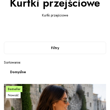
Kurtki przejściowe
Kurtki przejściowe
Filtry
Lista produktów
Sortowanie:
Domyślne
Bestseller
Nowość