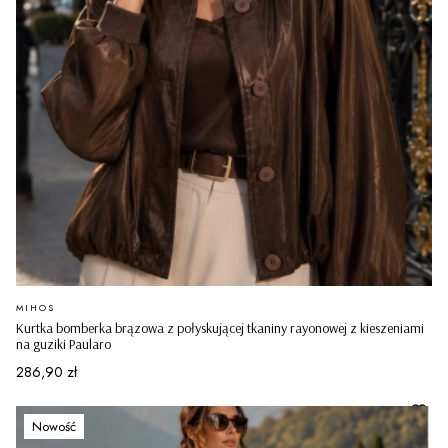
PRODUCENT
MIHOS
Kurtka bomberka brązowa z połyskującej tkaniny rayonowej z kieszeniami
na guziki Paularo
Cena
286,90 zł
Nowość