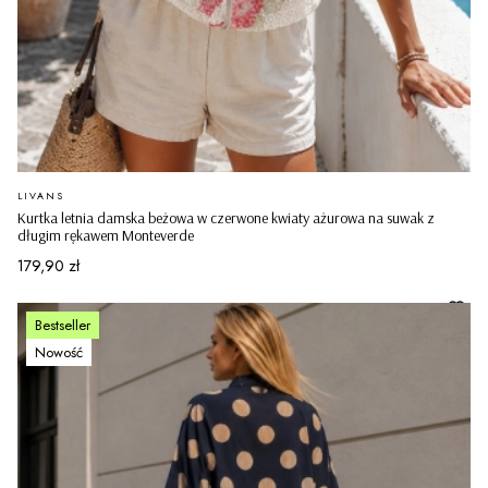
PRODUCENT
LIVANS
Kurtka letnia damska beżowa w czerwone kwiaty ażurowa na suwak z
długim rękawem Monteverde
Cena
179,90 zł
Bestseller
Nowość