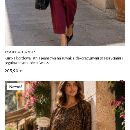
PRODUCENT
ACQUA & LIMONE
Kurtka bordowa letnia jeansowa na suwak z dekoracyjnymi przeszyciami i
regulowanym dołem Benissa
Cena
205,90 zł
Nowość