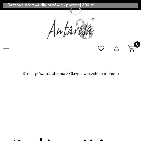
Darmowa dostawa dla zamówień powyżej 300 zł
Menu
Ulubione
Zaloguj się
Produ
Kosz
Strona główna
Ubrania
Okrycia wierzchnie damskie