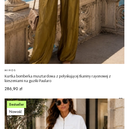
PRODUCENT
MIHOS
Kurtka bomberka musztardowa z połyskującej tkaniny rayonowej z
kieszeniami na guziki Paularo
Cena
286,90 zł
Bestseller
Nowość