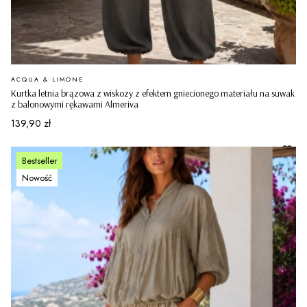
PRODUCENT
ACQUA & LIMONE
Kurtka letnia brązowa z wiskozy z efektem gniecionego materiału na suwak
z balonowymi rękawami Almeriva
Cena
139,90 zł
Bestseller
Nowość