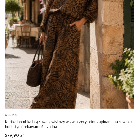
PRODUCENT
MIHOS
Kurtka bombka brązowa z wiskozy w zwierzęcy print zapinana na suwak z
bufiastymi rękawami Salverina
Cena
279,90 zł