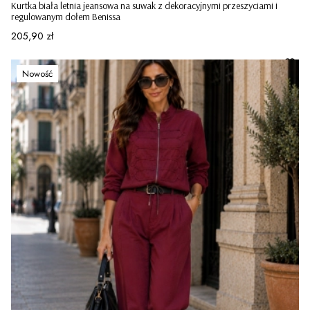
Kurtka biała letnia jeansowa na suwak z dekoracyjnymi przeszyciami i
regulowanym dołem Benissa
Cena
205,90 zł
Nowość