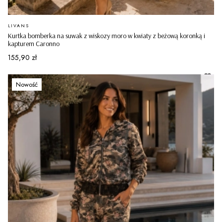
PRODUCENT
LIVANS
Kurtka bomberka na suwak z wiskozy moro w kwiaty z beżową koronką i
kapturem Caronno
Cena
155,90 zł
Nowość