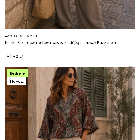
PRODUCENT
ACQUA & LIMONE
Kurtka żakardowa beżowa paisley ze stójką na suwak Buzzanola
Cena
191,90 zł
Bestseller
Nowość