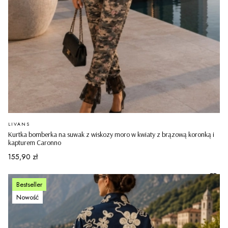
PRODUCENT
LIVANS
Kurtka bomberka na suwak z wiskozy moro w kwiaty z brązową koronką i
kapturem Caronno
Cena
155,90 zł
Bestseller
Nowość