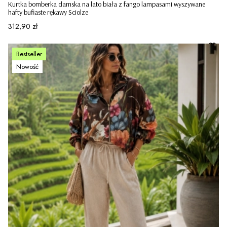
Kurtka bomberka damska na lato biała z fango lampasami wyszywane
hafty bufiaste rękawy Sciolze
Cena
312,90 zł
Bestseller
Nowość