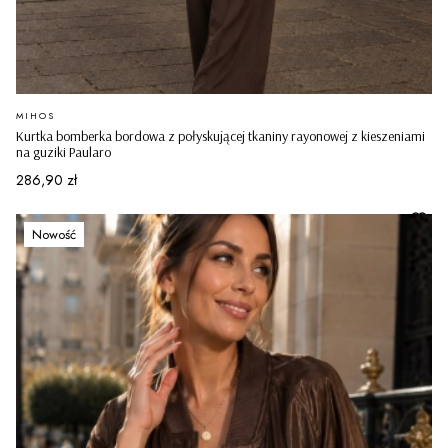
PRODUCENT
MIHOS
Kurtka bomberka bordowa z połyskującej tkaniny rayonowej z kieszeniami
na guziki Paularo
Cena
286,90 zł
Nowość