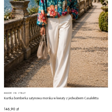
PRODUCENT
MADE IN ITALY
Kurtka bomberka satynowa morska w kwiaty z jedwabiem Casalelitta
Cena
146,90 zł