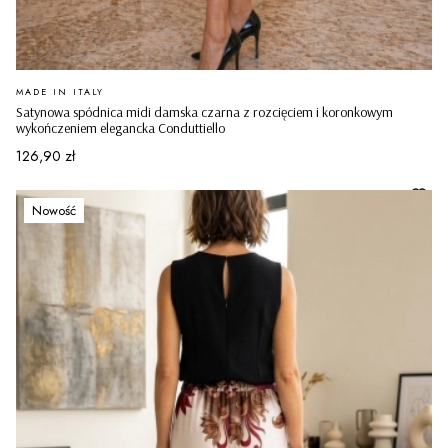
PRODUCENT
MADE IN ITALY
Satynowa spódnica midi damska czarna z rozcięciem i koronkowym
wykończeniem elegancka Conduttiello
Cena
126,90 zł
Nowość