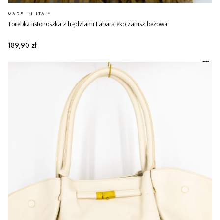
PRODUCENT
MADE IN ITALY
Torebka listonoszka z frędzlami Fabara eko zamsz beżowa
Cena
189,90 zł