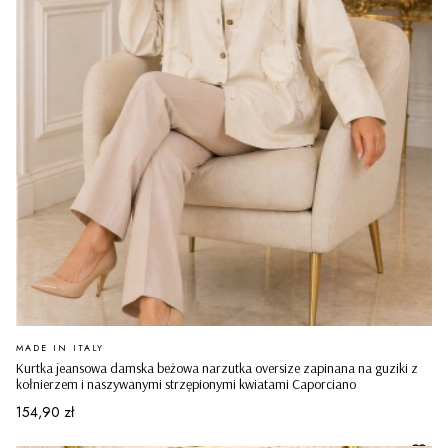
PRODUCENT
MADE IN ITALY
Kurtka jeansowa damska beżowa narzutka oversize zapinana na guziki z
kołnierzem i naszywanymi strzępionymi kwiatami Caporciano
Cena
154,90 zł