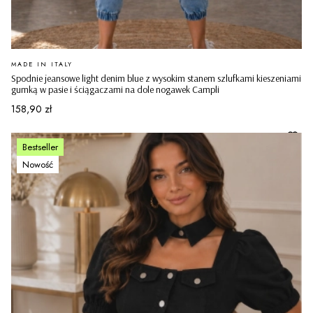
PRODUCENT
MADE IN ITALY
Spodnie jeansowe light denim blue z wysokim stanem szlufkami kieszeniami
gumką w pasie i ściągaczami na dole nogawek Campli
Cena
158,90 zł
Bestseller
Nowość