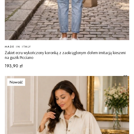
PRODUCENT
MADE IN ITALY
Żakiet ecru wykończony koronką z zaokrąglonym dołem imitacją kieszeni
na guzik Picciano
Cena
193,90 zł
Nowość