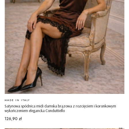
PRODUCENT
MADE IN ITALY
Satynowa spódnica midi damska brązowa z rozcięciem i koronkowym
wykończeniem elegancka Conduttiello
Cena
126,90 zł