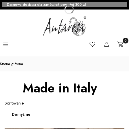
Darmowa dostawa dla zamówień powyżej 300 zł
Menu
Ulubione
Zaloguj się
Produ
Kosz
Strona główna
Made in Italy
Lista produktów
Sortowanie:
Domyślne