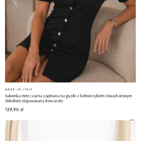
PRODUCENT
MADE IN ITALY
Sukienka mini czarna zapinana na guziki z kołnierzykiem i kwadratowym
dekoltem dopasowana Roncarolo
Cena
129,90 zł