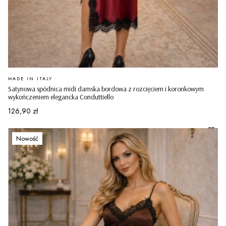
PRODUCENT
MADE IN ITALY
Satynowa spódnica midi damska bordowa z rozcięciem i koronkowym
wykończeniem elegancka Conduttiello
Cena
126,90 zł
Nowość