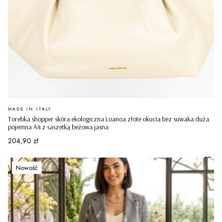
PRODUCENT
MADE IN ITALY
Torebka shopper skóra ekologiczna Loanoa złote okucia bez suwaka duża
pojemna A4 z saszetką beżowa jasna
Cena
204,90 zł
Nowość