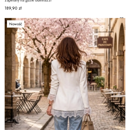
zapinany na guzik Guinnazzi
Cena
189,90 zł
Nowość