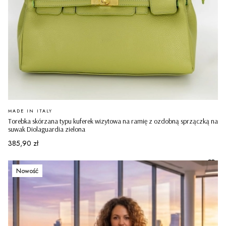
PRODUCENT
MADE IN ITALY
Torebka skórzana typu kuferek wizytowa na ramię z ozdobną sprzączką na
suwak Diolaguardia zielona
Cena
385,90 zł
Nowość