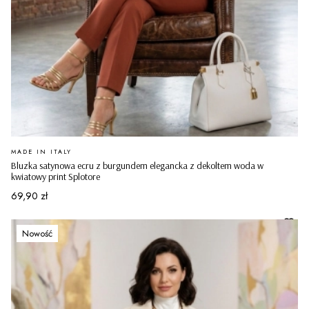
PRODUCENT
MADE IN ITALY
Bluzka satynowa ecru z burgundem elegancka z dekoltem woda w
kwiatowy print Splotore
Cena
69,90 zł
Nowość