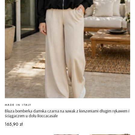
PRODUCENT
MADE IN ITALY
Bluza bomberka damska czarna na suwak z kieszeniami długim rękawem i
ściągaczem u dołu Roccacasale
Cena
165,90 zł