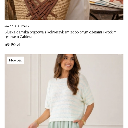
PRODUCENT
MADE IN ITALY
Bluzka damska brązowa z kołnierzykiem zdobionym dżetami i krótkim
rękawem Caldera
Cena
69,90 zł
Nowość