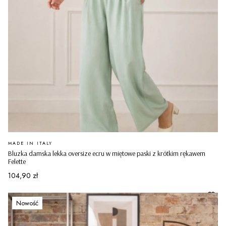
PRODUCENT
MADE IN ITALY
Bluzka damska lekka oversize ecru w miętowe paski z krótkim rękawem
Felette
Cena
104,90 zł
Nowość