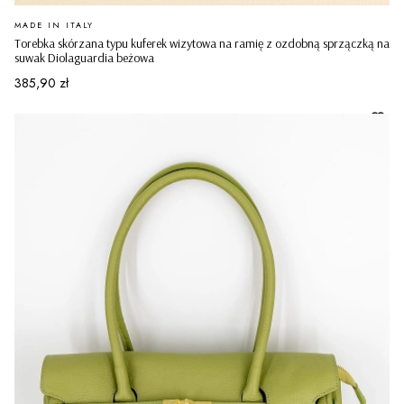
PRODUCENT
MADE IN ITALY
Torebka skórzana typu kuferek wizytowa na ramię z ozdobną sprzączką na
suwak Diolaguardia beżowa
Cena
385,90 zł