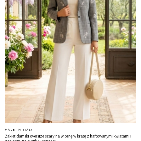
PRODUCENT
MADE IN ITALY
Żakiet damski oversize szary na wiosnę w kratę z haftowanymi kwiatami i