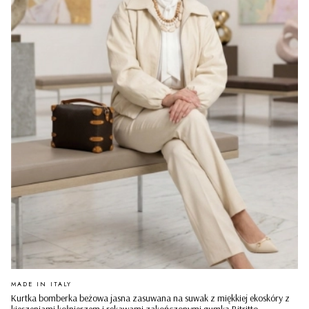
PRODUCENT
MADE IN ITALY
Kurtka bomberka beżowa jasna zasuwana na suwak z miękkiej ekoskóry z