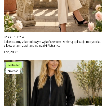
PRODUCENT
MADE IN ITALY
Żakiet czarny z koronkowym wykończeniem i srebrną aplikacją marynarka
z kieszeniami zapinana na guziki Pietranico
Cena
172,90 zł
Bestseller
Nowość