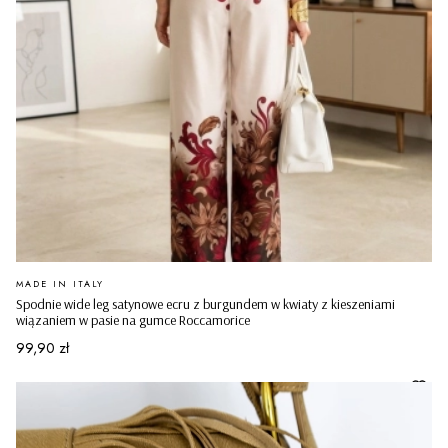
PRODUCENT
MADE IN ITALY
Spodnie wide leg satynowe ecru z burgundem w kwiaty z kieszeniami
wiązaniem w pasie na gumce Roccamorice
Cena
99,90 zł