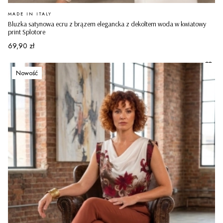
PRODUCENT
MADE IN ITALY
Bluzka satynowa ecru z brązem elegancka z dekoltem woda w kwiatowy
print Splotore
Cena
69,90 zł
Nowość