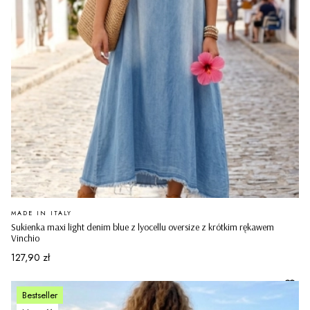
PRODUCENT
MADE IN ITALY
Sukienka maxi light denim blue z lyocellu oversize z krótkim rękawem
Vinchio
Cena
127,90 zł
Bestseller