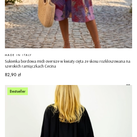
PRODUCENT
MADE IN ITALY
Sukienka bordowa midi oversize w kwiaty cięta ze skosu rozkloszowana na
szerokich ramiączkach Cecina
Cena
82,90 zł
Bestseller