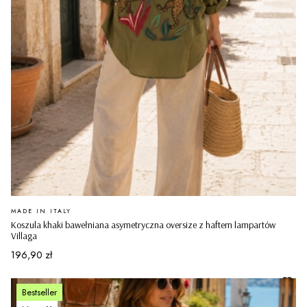
PRODUCENT
MADE IN ITALY
Koszula khaki bawełniana asymetryczna oversize z haftem lampartów
Villaga
Cena
196,90 zł
Bestseller