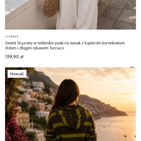
PRODUCENT
LIVANS
Sweter brązowy w niebieskie paski na suwak z kapturem koronkowym
dołem i długim rękawem Turriaco
Cena
159,90 zł
Nowość