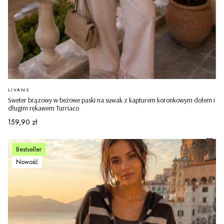
PRODUCENT
LIVANS
Sweter brązowy w beżowe paski na suwak z kapturem koronkowym dołem i
długim rękawem Turriaco
Cena
159,90 zł
Bestseller
Nowość