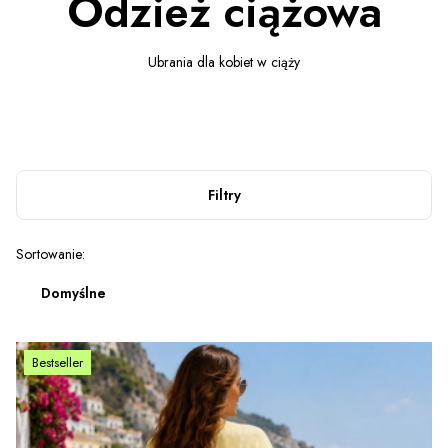
Odzież ciążowa
Ubrania dla kobiet w ciąży
Filtry
Lista produktów
Sortowanie:
Domyślne
Bestseller