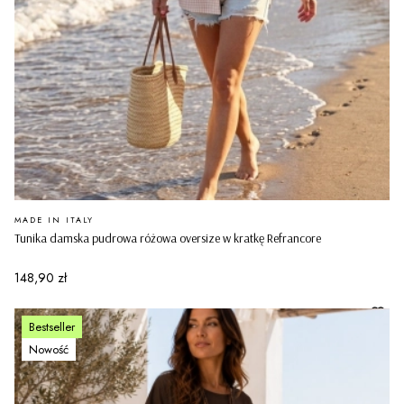
PRODUCENT
MADE IN ITALY
Tunika damska pudrowa różowa oversize w kratkę Refrancore
Cena
148,90 zł
Bestseller
Nowość