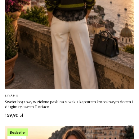
PRODUCENT
LIVANS
Sweter brązowy w zielone paski na suwak z kapturem koronkowym dołem i
długim rękawem Turriaco
Cena
159,90 zł
Bestseller