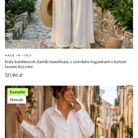
PRODUCENT
MADE IN ITALY
Biały kombinezon damski bawełniany z szerokimi nogawkami o luźnym
fasonie Rozzone
Cena
121,90 zł
Bestseller
Nowość