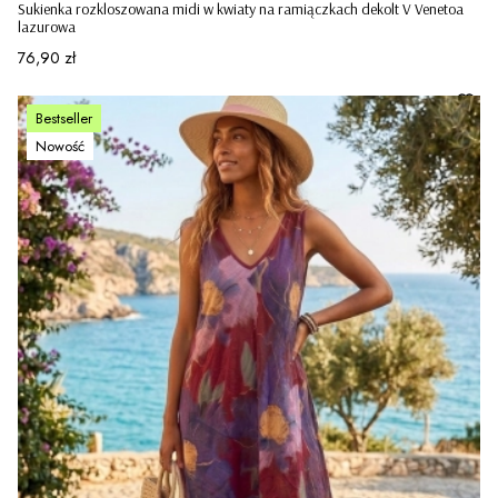
Sukienka rozkloszowana midi w kwiaty na ramiączkach dekolt V Venetoa
lazurowa
Cena
76,90 zł
Bestseller
Nowość