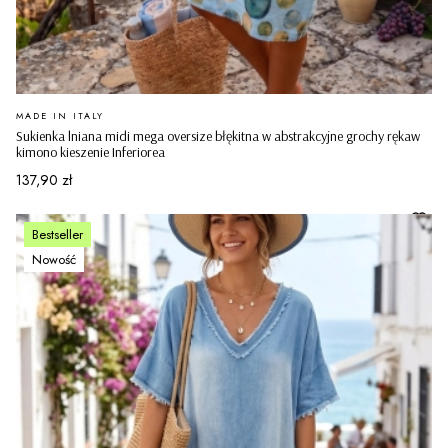
PRODUCENT
MADE IN ITALY
Sukienka lniana midi mega oversize błękitna w abstrakcyjne grochy rękaw
kimono kieszenie Inferiorea
Cena
137,90 zł
Bestseller
Nowość