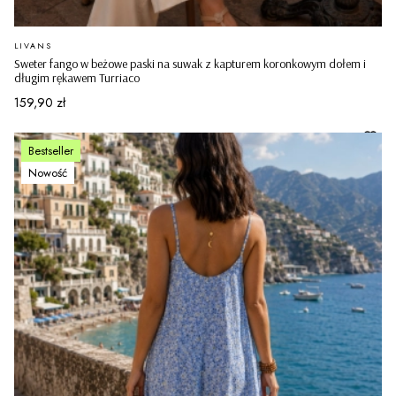
PRODUCENT
LIVANS
Sweter fango w beżowe paski na suwak z kapturem koronkowym dołem i
długim rękawem Turriaco
Cena
159,90 zł
Bestseller
Nowość