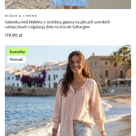
PRODUCENT
ACQUA & LIMONE
Sukienka midi błękitna z ozdobną gipiurą na plecach szerokich
ramiączkach i regulacją dołu na troczki Sottargine
Cena
119,90 zł
Bestseller
Nowość