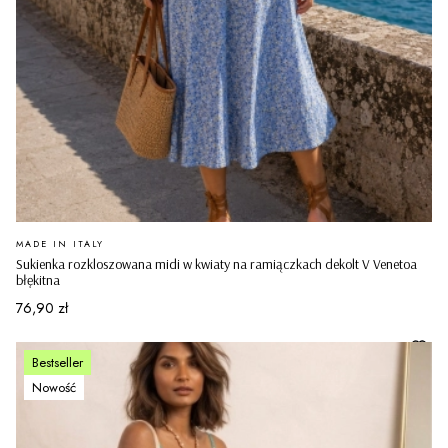
PRODUCENT
MADE IN ITALY
Sukienka rozkloszowana midi w kwiaty na ramiączkach dekolt V Venetoa
błękitna
Cena
76,90 zł
Bestseller
Nowość