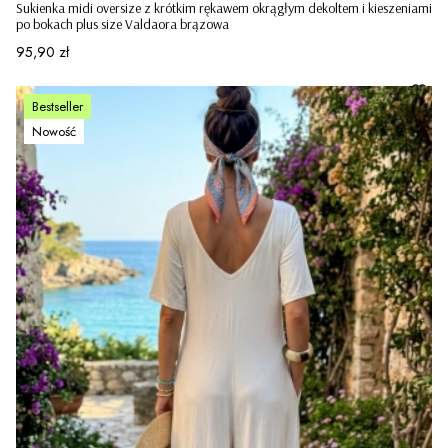
Sukienka midi oversize z krótkim rękawem okrągłym dekoltem i kieszeniami
po bokach plus size Valdaora brązowa
Cena
95,90 zł
Bestseller
Nowość