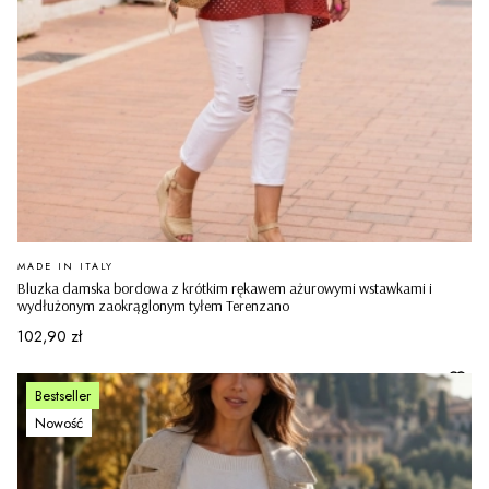
PRODUCENT
MADE IN ITALY
Bluzka damska bordowa z krótkim rękawem ażurowymi wstawkami i
wydłużonym zaokrąglonym tyłem Terenzano
Cena
102,90 zł
Bestseller
Nowość