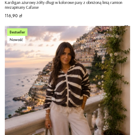
Kardigan ażurowy żółty długi w kolorowe pasy z obniżoną linią ramion
niezapinany Cafasse
Cena
116,90 zł
Bestseller
Nowość