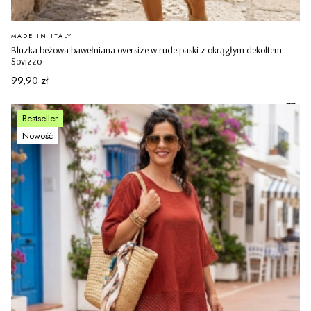
PRODUCENT
MADE IN ITALY
Bluzka beżowa bawełniana oversize w rude paski z okrągłym dekoltem
Sovizzo
Cena
99,90 zł
Bestseller
Nowość