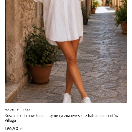
PRODUCENT
MADE IN ITALY
Koszula biała bawełniana asymetryczna oversize z haftem lampartów
Villaga
Cena
196,90 zł