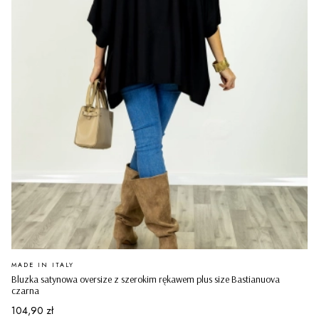
PRODUCENT
MADE IN ITALY
Bluzka satynowa oversize z szerokim rękawem plus size Bastianuova
czarna
Cena
104,90 zł