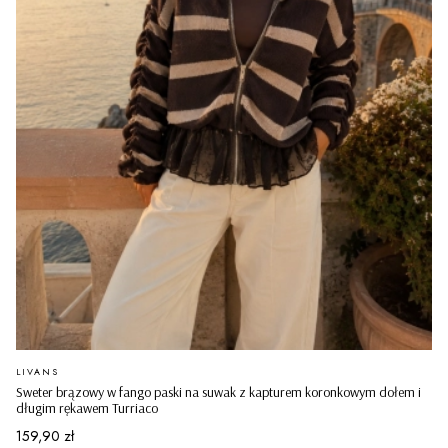
PRODUCENT
LIVANS
Sweter brązowy w fango paski na suwak z kapturem koronkowym dołem i
długim rękawem Turriaco
Cena
159,90 zł