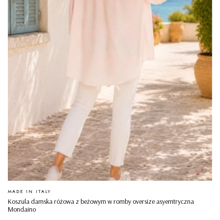
PRODUCENT
MADE IN ITALY
Koszula damska różowa z beżowym w romby oversize asyemtryczna
Mondaino