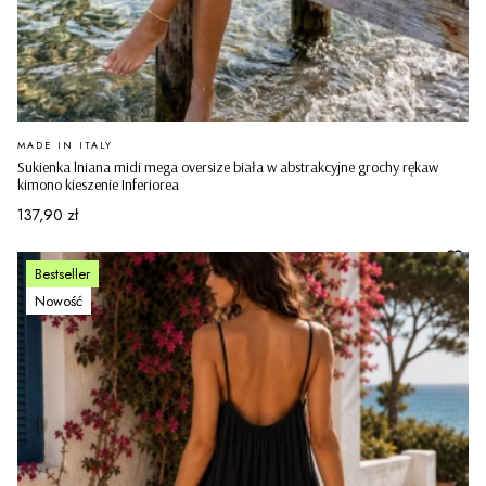
PRODUCENT
MADE IN ITALY
Sukienka lniana midi mega oversize biała w abstrakcyjne grochy rękaw
kimono kieszenie Inferiorea
Cena
137,90 zł
Bestseller
Nowość