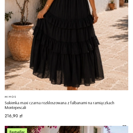
PRODUCENT
MIHOS
Sukienka maxi czarna rozkloszowana z falbanami na ramiączkach
Montepescali
Cena
216,90 zł
Bestseller