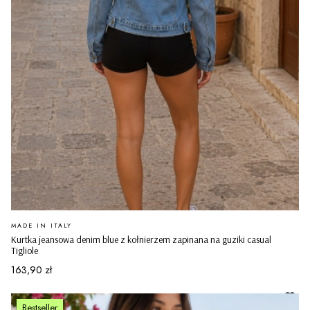
PRODUCENT
MADE IN ITALY
Kurtka jeansowa denim blue z kołnierzem zapinana na guziki casual
Tigliole
Cena
163,90 zł
Bestseller