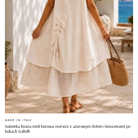
PRODUCENT
MADE IN ITALY
Sukienka lniana midi beżowa oversize z ażurowym dołem i kieszeniami po
bokach Galtelli