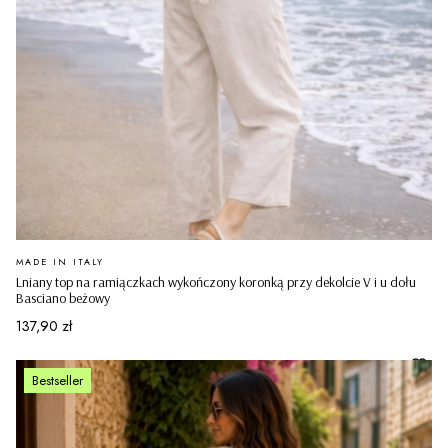
PRODUCENT
MADE IN ITALY
Lniany top na ramiączkach wykończony koronką przy dekolcie V i u dołu
Basciano beżowy
Cena
137,90 zł
Bestseller