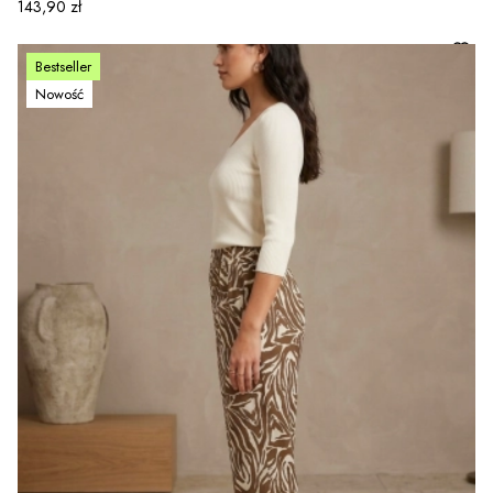
Cena
143,90 zł
Bestseller
Nowość