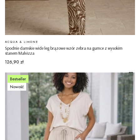
PRODUCENT
ACQUA & LIMONE
Spodnie damskie wide leg brązowe wzór zebra na gumce z wysokim
stanem Malvizza
Cena
126,90 zł
Bestseller
Nowość