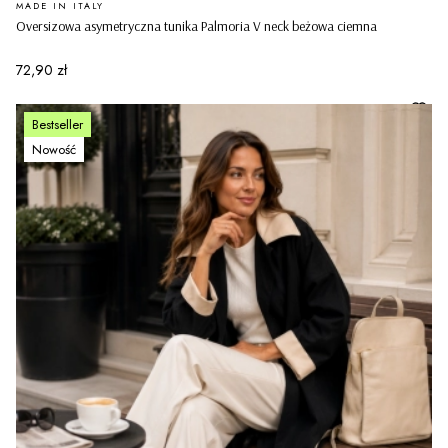
PRODUCENT
MADE IN ITALY
Oversizowa asymetryczna tunika Palmoria V neck beżowa ciemna
Cena
72,90 zł
Bestseller
Nowość