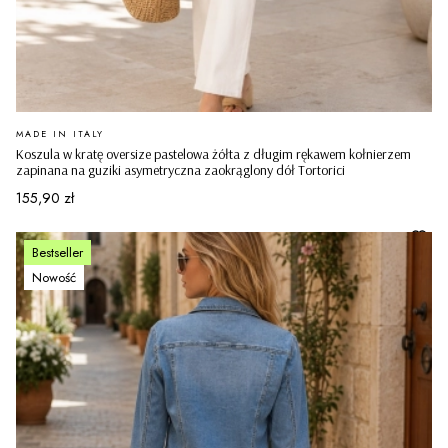
PRODUCENT
MADE IN ITALY
Koszula w kratę oversize pastelowa żółta z długim rękawem kołnierzem
zapinana na guziki asymetryczna zaokrąglony dół Tortorici
Cena
155,90 zł
Bestseller
Nowość