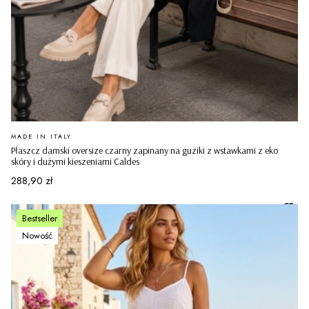
PRODUCENT
MADE IN ITALY
Płaszcz damski oversize czarny zapinany na guziki z wstawkami z eko
skóry i dużymi kieszeniami Caldes
Cena
288,90 zł
Bestseller
Nowość