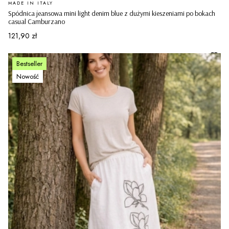
PRODUCENT
MADE IN ITALY
Spódnica jeansowa mini light denim blue z dużymi kieszeniami po bokach
casual Camburzano
Cena
121,90 zł
Bestseller
Nowość