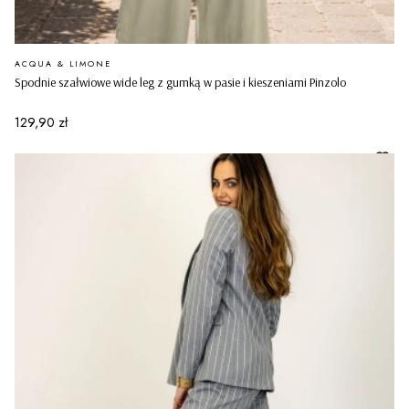
PRODUCENT
ACQUA & LIMONE
Spodnie szałwiowe wide leg z gumką w pasie i kieszeniami Pinzolo
Cena
129,90 zł