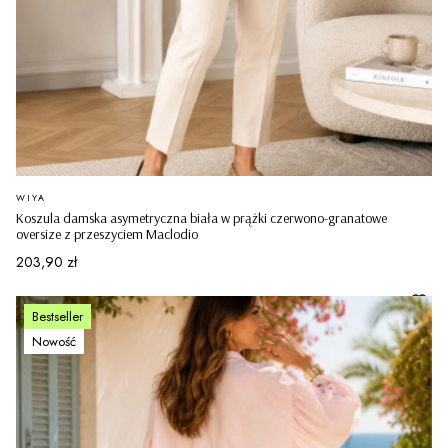
PRODUCENT
WIYA
Koszula damska asymetryczna biała w prążki czerwono-granatowe
oversize z przeszyciem Maclodio
Cena
203,90 zł
Bestseller
Nowość