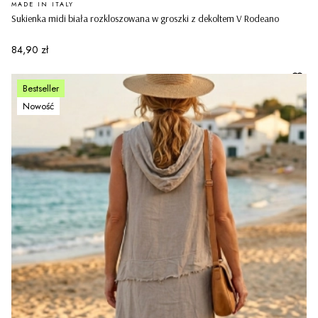
PRODUCENT
MADE IN ITALY
Sukienka midi biała rozkloszowana w groszki z dekoltem V Rodeano
Cena
84,90 zł
Bestseller
Nowość