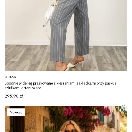
PRODUCENT
MIHOS
Spodnie wide leg prążkowane z kieszeniami zakładkami przy pasku i
szlufkami Artani szare
Cena
295,90 zł
Nowość