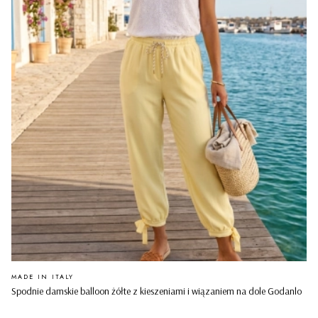
PRODUCENT
MADE IN ITALY
Spodnie damskie balloon żółte z kieszeniami i wiązaniem na dole Godanlo