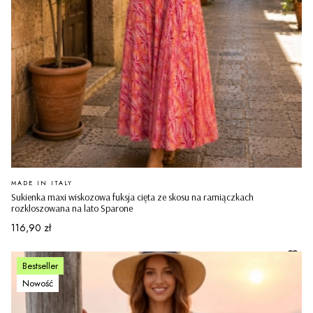
PRODUCENT
MADE IN ITALY
Sukienka maxi wiskozowa fuksja cięta ze skosu na ramiączkach
rozkloszowana na lato Sparone
Cena
116,90 zł
Bestseller
Nowość