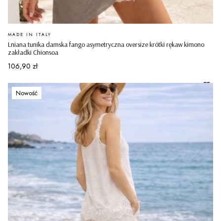
PRODUCENT
MADE IN ITALY
Lniana tunika damska fango asymetryczna oversize krótki rękaw kimono
zakładki Chionsoa
Cena
106,90 zł
Nowość