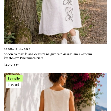
PRODUCENT
ACQUA & LIMONE
Spódnica maxi lniana oversize na gumce z kieszeniami i wzorem
kwiatowym Pinetamara biała
Cena
149,90 zł
Bestseller
Nowość