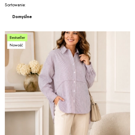
Lista produktów
Sortowanie:
Domyślne
Bestseller
Nowość