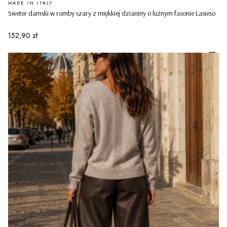
PRODUCENT
MADE IN ITALY
Sweter damski w romby szary z miękkiej dzianiny o luźnym fasonie Lasieso
Cena
152,90 zł