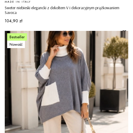
PRODUCENT
MADE IN ITALY
Sweter niebieski elegancki z dekoltem V i dekoracyjnym prążkowaniem
Savoca
Cena
104,90 zł
Bestseller
Nowość