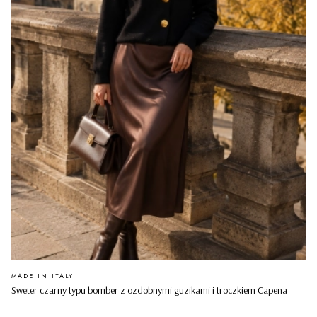
PRODUCENT
MADE IN ITALY
Sweter czarny typu bomber z ozdobnymi guzikami i troczkiem Capena