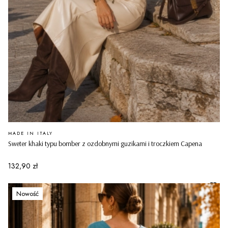
PRODUCENT
MADE IN ITALY
Sweter khaki typu bomber z ozdobnymi guzikami i troczkiem Capena
Cena
132,90 zł
Nowość