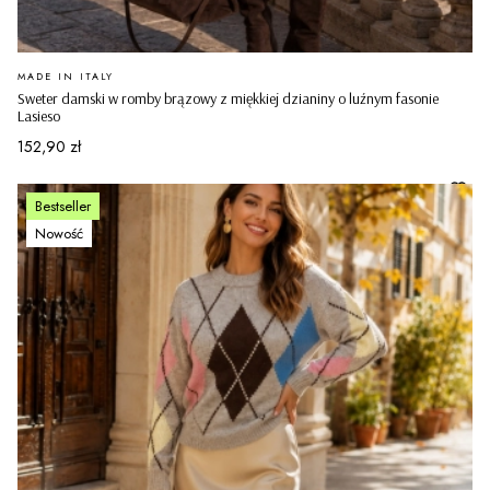
PRODUCENT
MADE IN ITALY
Sweter damski w romby brązowy z miękkiej dzianiny o luźnym fasonie
Lasieso
Cena
152,90 zł
Bestseller
Nowość