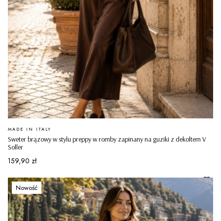
PRODUCENT
MADE IN ITALY
Sweter brązowy w stylu preppy w romby zapinany na guziki z dekoltem V
Soller
Cena
159,90 zł
Nowość