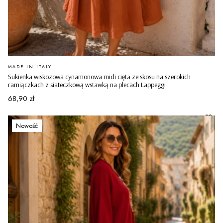
PRODUCENT
MADE IN ITALY
Sukienka wiskozowa cynamonowa midi cięta ze skosu na szerokich
ramiączkach z siateczkową wstawką na plecach Lappeggi
Cena
68,90 zł
Nowość