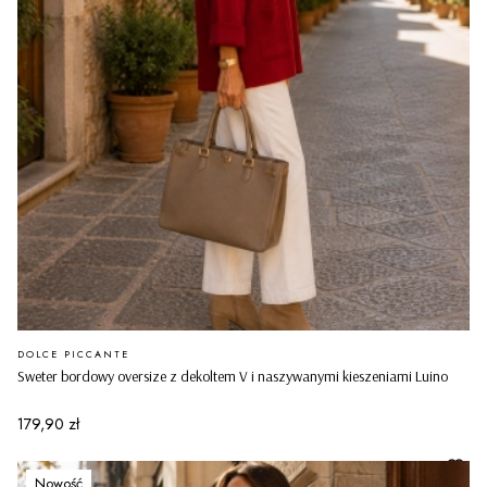
PRODUCENT
DOLCE PICCANTE
Sweter bordowy oversize z dekoltem V i naszywanymi kieszeniami Luino
Cena
179,90 zł
Nowość