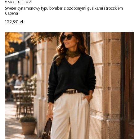
PRODUCENT
MADE IN ITALY
Sweter cynamonowy typu bomber z ozdobnymi guzikami i troczkiem
Capena
Cena
132,90 zł