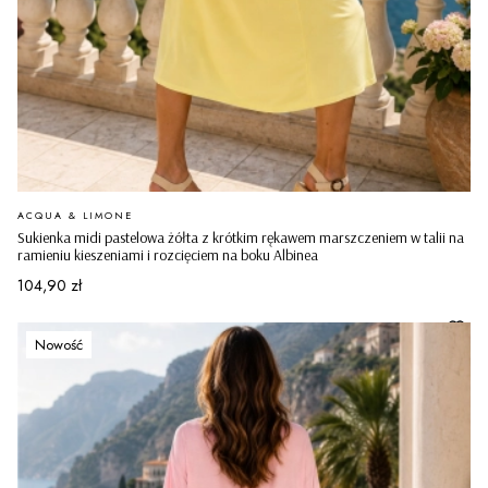
PRODUCENT
ACQUA & LIMONE
Sukienka midi pastelowa żółta z krótkim rękawem marszczeniem w talii na
ramieniu kieszeniami i rozcięciem na boku Albinea
Cena
104,90 zł
Nowość