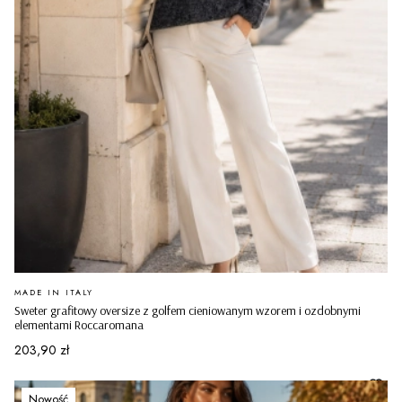
PRODUCENT
MADE IN ITALY
Sweter grafitowy oversize z golfem cieniowanym wzorem i ozdobnymi
elementami Roccaromana
Cena
203,90 zł
Nowość