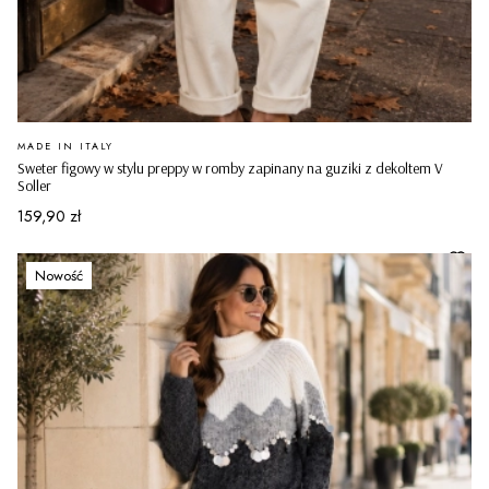
PRODUCENT
MADE IN ITALY
Sweter figowy w stylu preppy w romby zapinany na guziki z dekoltem V
Soller
Cena
159,90 zł
Nowość