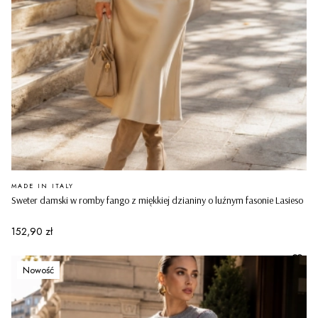
PRODUCENT
MADE IN ITALY
Sweter damski w romby fango z miękkiej dzianiny o luźnym fasonie Lasieso
Cena
152,90 zł
Nowość