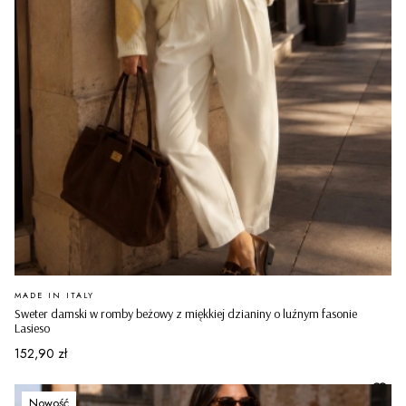
PRODUCENT
MADE IN ITALY
Sweter damski w romby beżowy z miękkiej dzianiny o luźnym fasonie
Lasieso
Cena
152,90 zł
Nowość