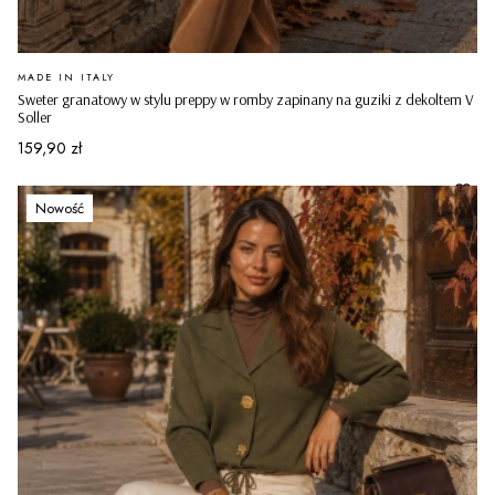
PRODUCENT
MADE IN ITALY
Sweter granatowy w stylu preppy w romby zapinany na guziki z dekoltem V
Soller
Cena
159,90 zł
Nowość