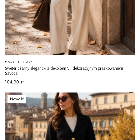
PRODUCENT
MADE IN ITALY
Sweter czarny elegancki z dekoltem V i dekoracyjnym prążkowaniem
Savoca
Cena
104,90 zł
Nowość