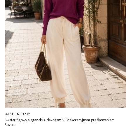
PRODUCENT
MADE IN ITALY
Sweter figowy elegancki z dekoltem V i dekoracyjnym prążkowaniem
Savoca