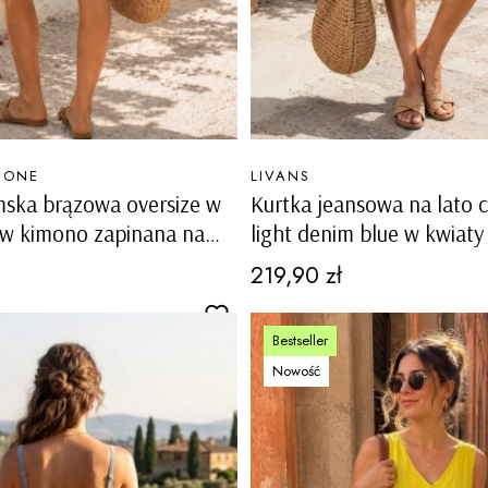
PRODUCENT
MONE
LIVANS
mska brązowa oversize w
Kurtka jeansowa na lato c
aw kimono zapinana na
light denim blue w kwiaty
nierzykiem Gaiarine
na guziki Tiriolo
Cena
219,90 zł
Bestseller
Nowość