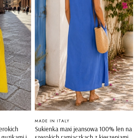
PRODUCENT
MADE IN ITALY
erokich
Sukienka maxi jeansowa 100% len na
guzikami i
szerokich ramiączkach z kieszeniami i