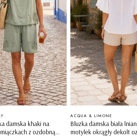
PRODUCENT
LY
ACQUA & LIMONE
ka damska khaki na
Bluzka damska biała lnia
amiączkach z ozdobną
motylek okrągły dekolt 