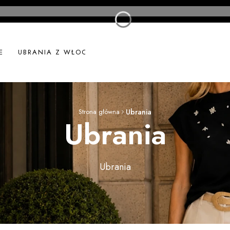
E
UBRANIA Z WŁOCH
UBRANIA LNIANE
NOWOŚ
Strona główna
Ubrania
Ubrania
Ubrania