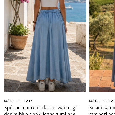
PRODUCENT
PRODUCENT
MADE IN ITALY
MADE IN ITA
Spódnica maxi rozkloszowana light
Sukienka mi
denim blue cienki jeans gumka w
ramiączkach