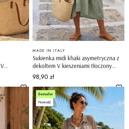
PRODUCENT
MADE IN ITALY
Sukienka midi khaki asymetryczna z
 V
dekoltem V kieszeniami tłoczony
r
wzór Cordignano
Cena
98,90 zł
Bestseller
Nowość