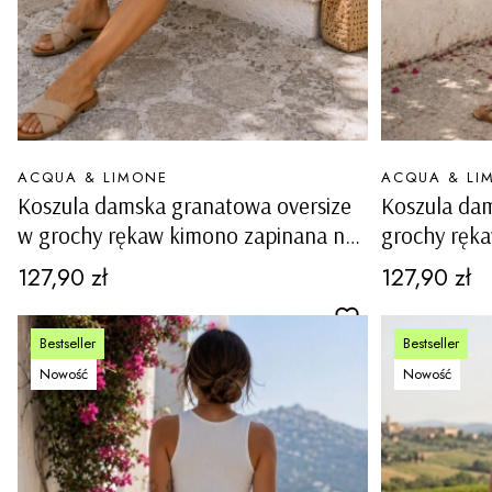
PRODUCENT
PRODUCENT
ACQUA & LIMONE
ACQUA & LI
Koszula damska granatowa oversize
Koszula da
w grochy rękaw kimono zapinana na
grochy ręk
guziki z kołnierzykiem Gaiarine
guziki z koł
Cena
Cena
127,90 zł
127,90 zł
Bestseller
Bestseller
Nowość
Nowość