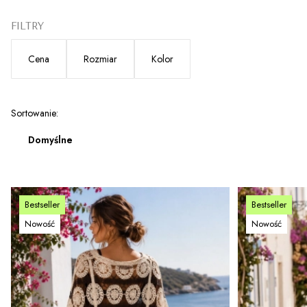
FILTRY
Cena
Rozmiar
Kolor
Koniec filtrów
Lista produktów
Sortowanie:
Domyślne
Bestseller
Bestseller
Nowość
Nowość