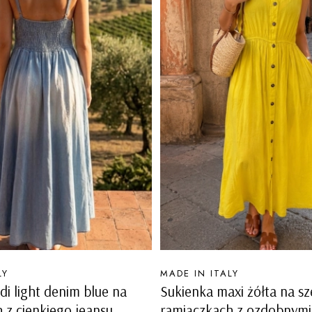
PRODUCENT
LY
MADE IN ITALY
di light denim blue na
Sukienka maxi żółta na sz
 z cienkiego jeansu
ramiączkach z ozdobnymi 