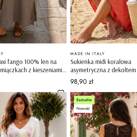
PRODUCENT
LY
MADE IN ITALY
axi fango 100% len na
Sukienka midi koralowa
amiączkach z kieszeniami i
asymetryczna z dekoltem
 po bokach Cornuda
kieszeniami tłoczony wzó
Cena
98,90 zł
Cordignano
Bestseller
Nowość