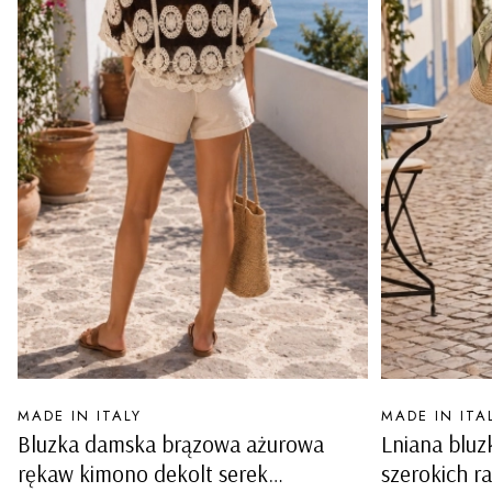
PRODUCENT
PRODUCENT
MADE IN ITALY
MADE IN ITA
Bluzka damska brązowa ażurowa
Lniana bluz
rękaw kimono dekolt serek
szerokich r