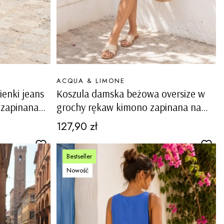
PRODUCENT
ACQUA & LIMONE
ienki jeans
Koszula damska beżowa oversize w
 zapinana
grochy rękaw kimono zapinana na
guziki z kołnierzykiem Gaiarine
Cena
127,90 zł
Bestseller
Nowość