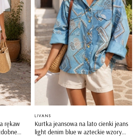
PRODUCENT
LIVANS
na rękaw
Kurtka jeansowa na lato cienki jeans
ozdobne
light denim blue w azteckie wzory