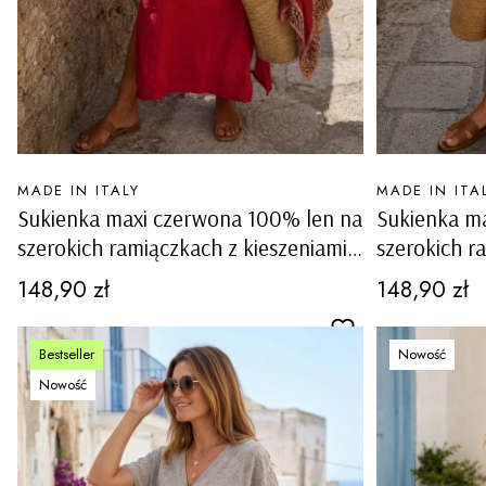
PRODUCENT
PRODUCENT
MADE IN ITALY
MADE IN ITA
Sukienka maxi czerwona 100% len na
Sukienka m
szerokich ramiączkach z kieszeniami i
szerokich r
rozcięciami po bokach Cornuda
rozcięciami
Cena
Cena
148,90 zł
148,90 zł
Bestseller
Nowość
Nowość