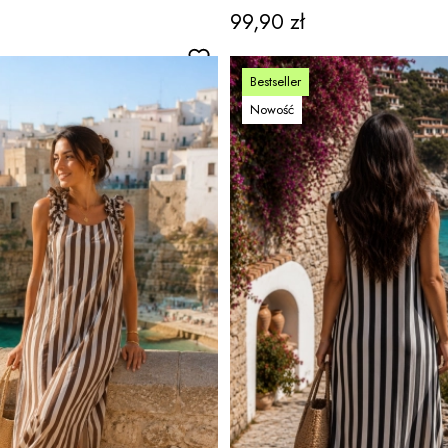
 boho Belfiore
100% bawełna Baruzzoa
Cena
99,90 zł
Bestseller
Nowość