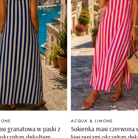
PRODUCENT
MONE
ACQUA & LIMONE
xi granatowa w paski z
Sukienka maxi czerwona w
 okrągłym dekoltem
kieszeniami okrągłym de