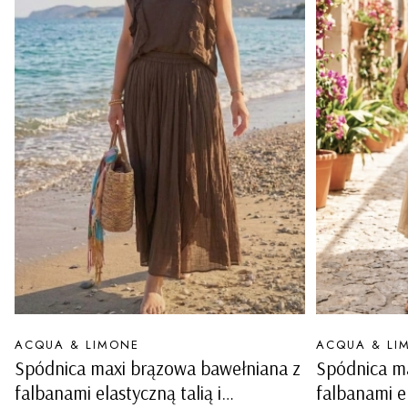
PRODUCENT
PRODUCENT
ACQUA & LIMONE
ACQUA & LI
Spódnica maxi brązowa bawełniana z
Spódnica m
falbanami elastyczną talią i
falbanami el