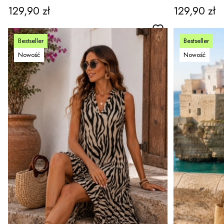
kieszeniami boho Belfiore
kieszeniami
Cena
Cena
129,90 zł
129,90 zł
Bestseller
Bestseller
Nowość
Nowość