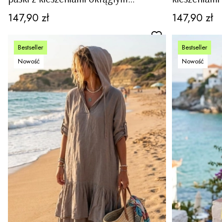
dekoltem marine style Giovo
marine styl
Cena
Cena
147,90 zł
147,90 zł
Bestseller
Bestseller
Nowość
Nowość