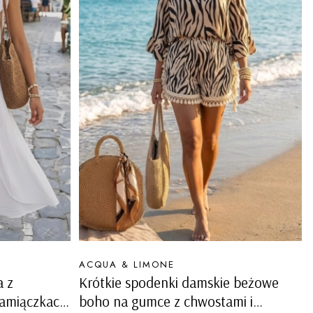
PRODUCENT
ACQUA & LIMONE
a z
Krótkie spodenki damskie beżowe
ramiączkach
boho na gumce z chwostami i