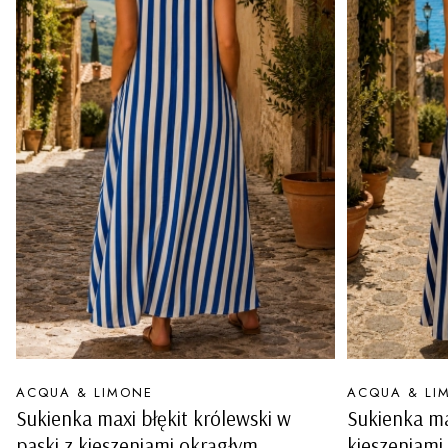
PRODUCENT
PRODUCENT
ACQUA & LIMONE
ACQUA & LI
Sukienka maxi błękit królewski w
Sukienka ma
paski z kieszeniami okrągłym
kieszeniami