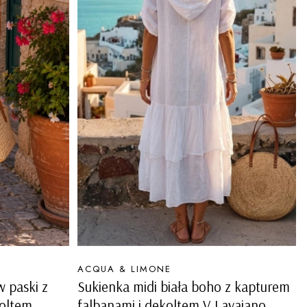
PRODUCENT
ACQUA & LIMONE
 paski z
Sukienka midi biała boho z kapturem
koltem
falbanami i dekoltem V Lavaiano