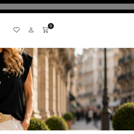
Ulubione
Zaloguj się
Produkty w koszyku: 0. Zobacz szczegóły
Koszyk
CI
MADE IN ITALY
KONTAKT
BLOG