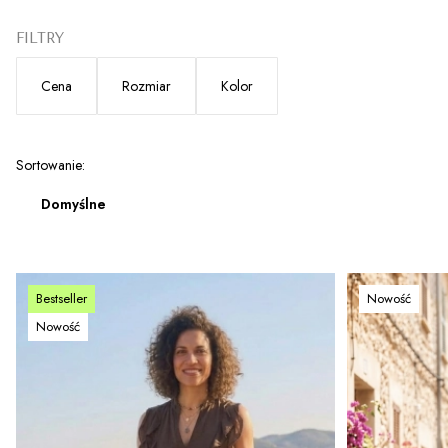
FILTRY
Cena
Rozmiar
Kolor
Koniec filtrów
Lista produktów
Sortowanie:
Domyślne
Bestseller
Nowość
Nowość