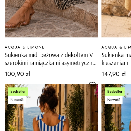
PRODUCENT
PRODUCENT
ACQUA & LIMONE
ACQUA & LI
Sukienka midi beżowa z dekoltem V
Sukienka ma
szerokimi ramiączkami asymetryczna
kieszeniami
boho na lato Legoli
marine styl
Cena
Cena
100,90 zł
147,90 zł
Bestseller
Bestseller
Nowość
Nowość