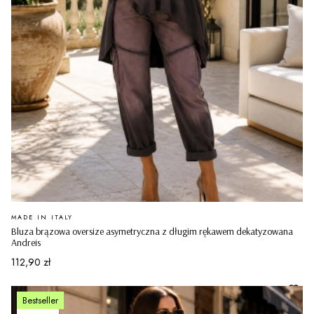
PRODUCENT
MADE IN ITALY
Bluza brązowa oversize asymetryczna z długim rękawem dekatyzowana
Andreis
Cena
112,90 zł
Bestseller