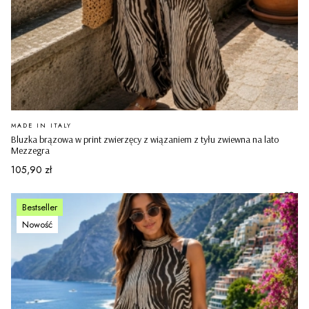
PRODUCENT
MADE IN ITALY
Bluzka brązowa w print zwierzęcy z wiązaniem z tyłu zwiewna na lato
Mezzegra
Cena
105,90 zł
Bestseller
Nowość