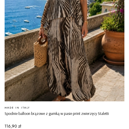
PRODUCENT
MADE IN ITALY
Spodnie balloon brązowe z gumką w pasie print zwierzęcy Staletti
Cena
116,90 zł