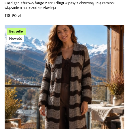
Kardigan ażurowy fango z ecru długi w pasy z obniżoną linią ramion i
wiązaniem na przodzie Akwileja
Cena
118,90 zł
Bestseller
Nowość