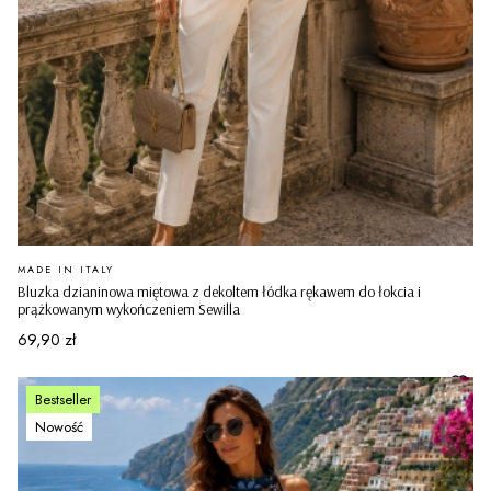
PRODUCENT
MADE IN ITALY
Bluzka dzianinowa miętowa z dekoltem łódka rękawem do łokcia i
prążkowanym wykończeniem Sewilla
Cena
69,90 zł
Bestseller
Nowość