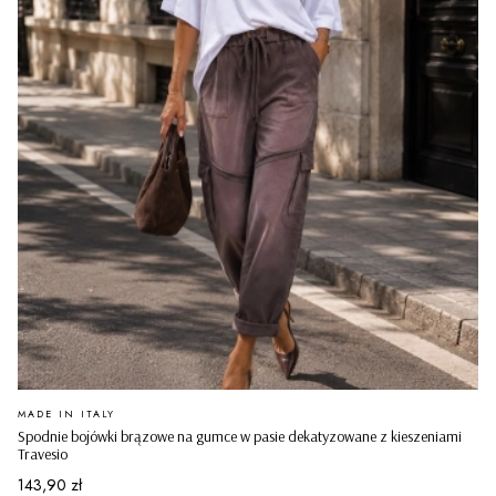
PRODUCENT
MADE IN ITALY
Spodnie bojówki brązowe na gumce w pasie dekatyzowane z kieszeniami
Travesio
Cena
143,90 zł