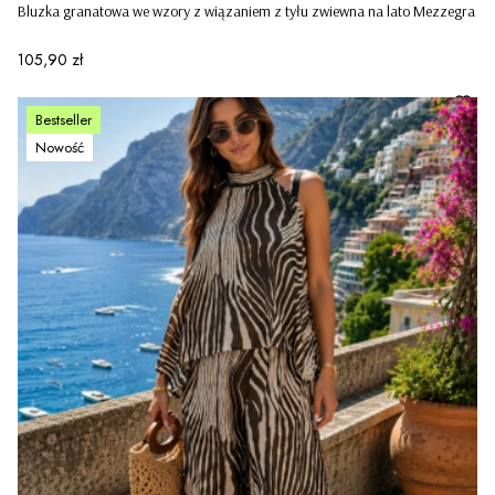
Bluzka granatowa we wzory z wiązaniem z tyłu zwiewna na lato Mezzegra
Cena
105,90 zł
Bestseller
Nowość