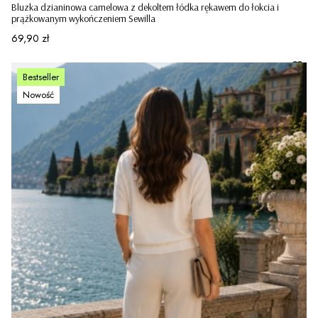
Bluzka dzianinowa camelowa z dekoltem łódka rękawem do łokcia i
prążkowanym wykończeniem Sewilla
Cena
69,90 zł
Bestseller
Nowość