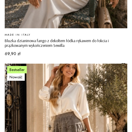
PRODUCENT
MADE IN ITALY
Bluzka dzianinowa fango z dekoltem łódka rękawem do łokcia i
prążkowanym wykończeniem Sewilla
Cena
69,90 zł
Bestseller
Nowość