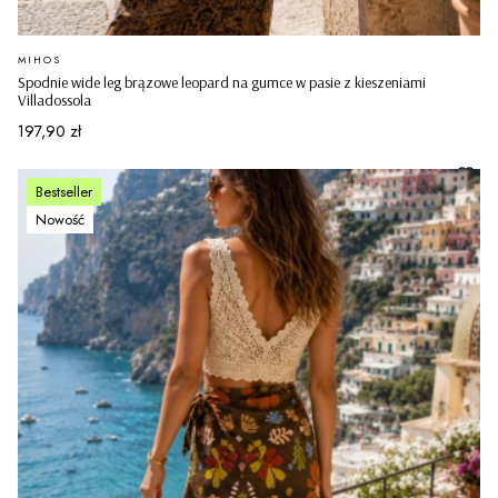
PRODUCENT
MIHOS
Spodnie wide leg brązowe leopard na gumce w pasie z kieszeniami
Villadossola
Cena
197,90 zł
Bestseller
Nowość