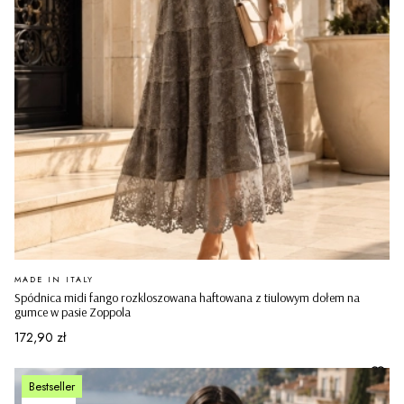
PRODUCENT
MADE IN ITALY
Spódnica midi fango rozkloszowana haftowana z tiulowym dołem na
gumce w pasie Zoppola
Cena
172,90 zł
Bestseller