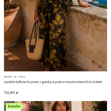
PRODUCENT
MADE IN ITALY
Spodnie balloon brązowe z gumką w pasie w musztardowe liście Staletti
Cena
116,90 zł
Bestseller