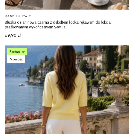
PRODUCENT
MADE IN ITALY
Bluzka dzianinowa czarna z dekoltem łódka rękawem do łokcia i
prążkowanym wykończeniem Sewilla
Cena
69,90 zł
Bestseller
Nowość