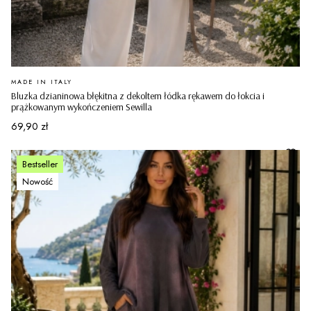
PRODUCENT
MADE IN ITALY
Bluzka dzianinowa błękitna z dekoltem łódka rękawem do łokcia i
prążkowanym wykończeniem Sewilla
Cena
69,90 zł
Bestseller
Nowość