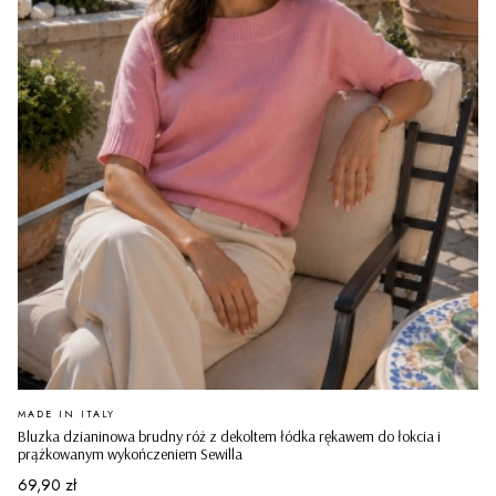
PRODUCENT
MADE IN ITALY
Bluzka dzianinowa brudny róż z dekoltem łódka rękawem do łokcia i
prążkowanym wykończeniem Sewilla
Cena
69,90 zł