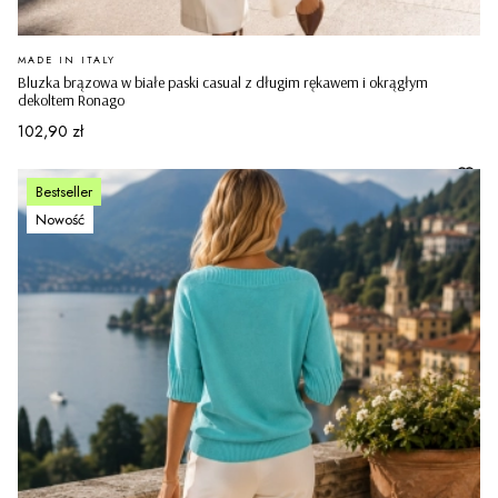
PRODUCENT
MADE IN ITALY
Bluzka brązowa w białe paski casual z długim rękawem i okrągłym
dekoltem Ronago
Cena
102,90 zł
Bestseller
Nowość