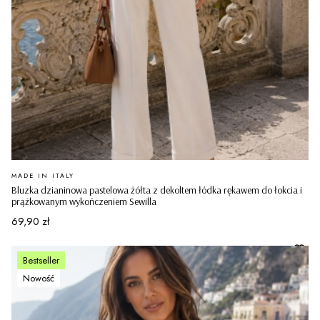
PRODUCENT
MADE IN ITALY
Bluzka dzianinowa pastelowa żółta z dekoltem łódka rękawem do łokcia i
prążkowanym wykończeniem Sewilla
Cena
69,90 zł
Bestseller
Nowość