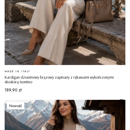
PRODUCENT
MADE IN ITALY
Kardigan dzianinowy brązowy zapinany z rękawami wykończonymi
ekoskórą Isontino
Cena
189,90 zł
Nowość