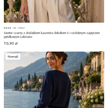
PRODUCENT
MADE IN ITALY
Sweter czarny z dodatkiem kaszmiru dekoltem V i ozdobnym zapięciem
pętelkowym Lubriano
Cena
113,90 zł
Nowość