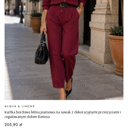
PRODUCENT
ACQUA & LIMONE
Kurtka bordowa letnia jeansowa na suwak z dekoracyjnymi przeszyciami i
regulowanym dołem Benissa
Cena
205,90 zł