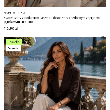
PRODUCENT
MADE IN ITALY
Sweter szary z dodatkiem kaszmiru dekoltem V i ozdobnym zapięciem
pętelkowym Lubriano
Cena
113,90 zł
Bestseller
Nowość