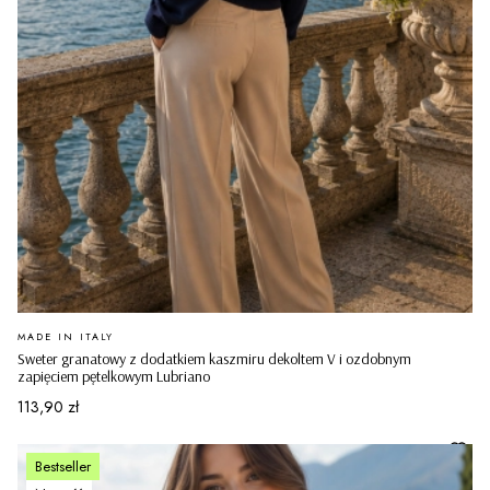
PRODUCENT
MADE IN ITALY
Sweter granatowy z dodatkiem kaszmiru dekoltem V i ozdobnym
zapięciem pętelkowym Lubriano
Cena
113,90 zł
Bestseller