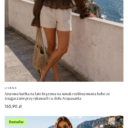
PRODUCENT
LIVANS
Ażurowa kurtka na lato brązowa na suwak rozkloszowana boho ze
ściągaczami przy rękawach i u dołu Acquasanta
Cena
165,90 zł
Bestseller