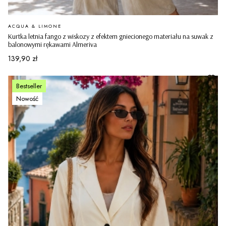
PRODUCENT
ACQUA & LIMONE
Kurtka letnia fango z wiskozy z efektem gniecionego materiału na suwak z
balonowymi rękawami Almeriva
Cena
139,90 zł
Bestseller
Nowość