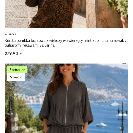
PRODUCENT
MIHOS
Kurtka bombka brązowa z wiskozy w zwierzęcy print zapinana na suwak z
bufiastymi rękawami Salverina
Cena
279,90 zł
Bestseller
Nowość