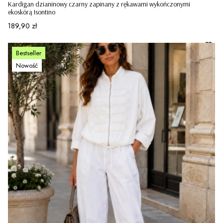
Kardigan dzianinowy czarny zapinany z rękawami wykończonymi
ekoskórą Isontino
Cena
189,90 zł
Bestseller
Nowość