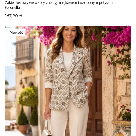
Żakiet beżowy we wzory z długim rękawem i ozdobnym połyskiem
Feronella
Cena
167,90 zł
Nowość