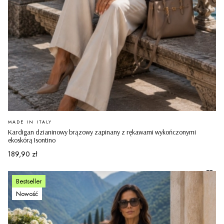
PRODUCENT
MADE IN ITALY
Kardigan dzianinowy brązowy zapinany z rękawami wykończonymi
ekoskórą Isontino
Cena
189,90 zł
Bestseller
Nowość