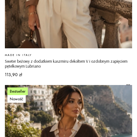
PRODUCENT
MADE IN ITALY
Sweter beżowy z dodatkiem kaszmiru dekoltem V i ozdobnym zapięciem
pętelkowym Lubriano
Cena
113,90 zł
Bestseller
Nowość