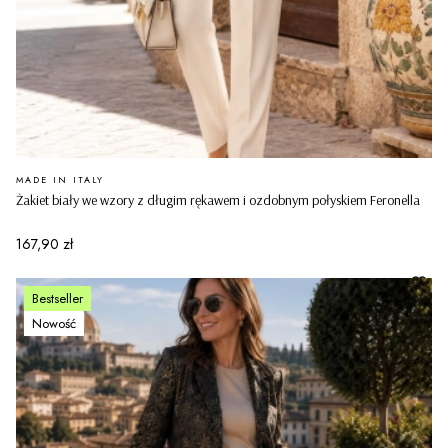
PRODUCENT
MADE IN ITALY
Żakiet biały we wzory z długim rękawem i ozdobnym połyskiem Feronella
Cena
167,90 zł
Bestseller
Nowość