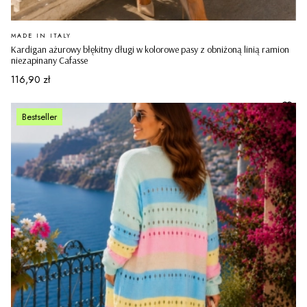
PRODUCENT
MADE IN ITALY
Kardigan ażurowy błękitny długi w kolorowe pasy z obniżoną linią ramion
niezapinany Cafasse
Cena
116,90 zł
Bestseller