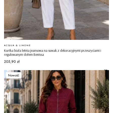
PRODUCENT
ACQUA & LIMONE
Kurtka biała letnia jeansowa na suwak z dekoracyjnymi przeszyciami i
regulowanym dołem Benissa
Cena
205,90 zł
Nowość