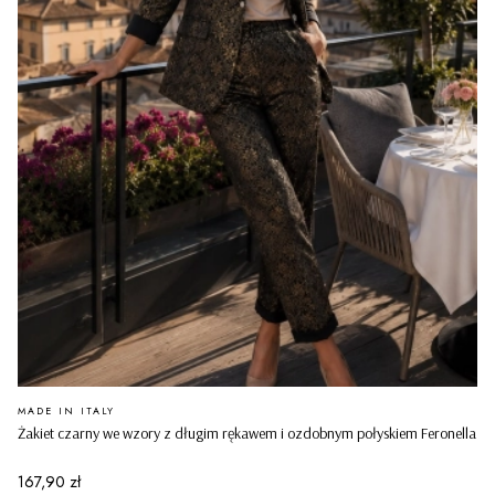
PRODUCENT
MADE IN ITALY
Żakiet czarny we wzory z długim rękawem i ozdobnym połyskiem Feronella
Cena
167,90 zł