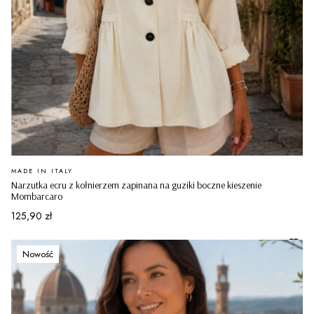
PRODUCENT
MADE IN ITALY
Narzutka ecru z kołnierzem zapinana na guziki boczne kieszenie
Mombarcaro
Cena
125,90 zł
Nowość