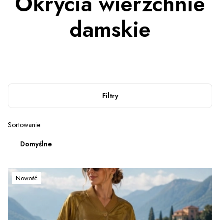
Okrycia wierzchnie
damskie
Filtry
Lista produktów
Sortowanie:
Domyślne
Nowość