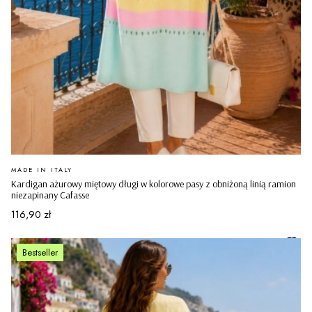
PRODUCENT
MADE IN ITALY
Kardigan ażurowy miętowy długi w kolorowe pasy z obniżoną linią ramion
niezapinany Cafasse
Cena
116,90 zł
Bestseller