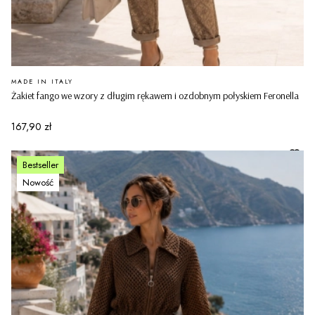
PRODUCENT
MADE IN ITALY
Żakiet fango we wzory z długim rękawem i ozdobnym połyskiem Feronella
Cena
167,90 zł
Bestseller
Nowość