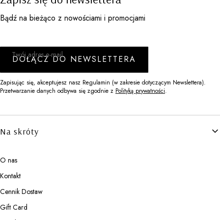
Bądź na bieżąco z nowościami i promocjami
Twój adres e-mail
DOŁĄCZ DO NEWSLETTERA
Zapisując się, akceptujesz nasz Regulamin (w zakresie dotyczącym Newslettera).
Przetwarzanie danych odbywa się zgodnie z
Polityką prywatności
.
Linki w stopce
Na skróty
O nas
Kontakt
Cennik Dostaw
Gift Card