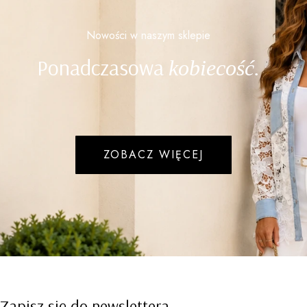
Nowości w naszym sklepie
Ponadczasowa
kobiecość.
ZOBACZ WIĘCEJ
Zapisz się do newslettera