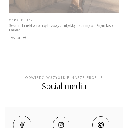
PRODUCENT
MADE IN ITALY
Sweter damski w romby beżowy z miękkiej dzianiny o luźnym fasonie
Lasieso
Cena
152,90 zł
ODWIEDŹ WSZYSTKIE NASZE PROFILE
Social media