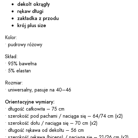
dekolt okrągły
rękaw długi
zakładka z przodu
krój plus size
Kolor:
• pudrowy różowy
Skład:
• 95% bawełna
• 5% elastan
Rozmiar:
• uniwersalny, pasuje na 40–46
Orientacyjne wymiary:
• długość całkowita – 75 cm
• szerokość pod pachami / naciąga się – 64/74 cm (x2)
• szerokość dołu / naciąga się – 70 cm (x2)
• długość rękawa od dekoltu – 56 cm
• szerokość rękawa (biceps) / naciąga się – 21/26 cm (x2)