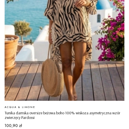
PRODUCENT
ACQUA & LIMONE
Tunika damska oversize beżowa boho 100% wiskoza asymetryczna wzór
zwierzęcy Pardossi
Cena
100,90 zł