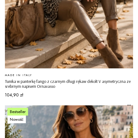
PRODUCENT
MADE IN ITALY
Tunika w panterkę fango z czarnym długi rękaw dekolt V asymetryczna ze
srebrnym napisem Ornavasso
Cena
104,90 zł
Bestseller
Nowość