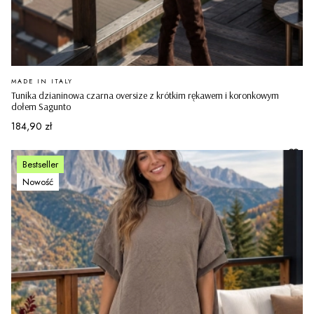
PRODUCENT
MADE IN ITALY
Tunika dzianinowa czarna oversize z krótkim rękawem i koronkowym
dołem Sagunto
Cena
184,90 zł
Bestseller
Nowość