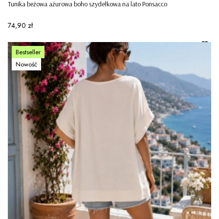
Tunika beżowa ażurowa boho szydełkowa na lato Ponsacco
Cena
74,90 zł
Bestseller
Nowość