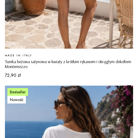
PRODUCENT
MADE IN ITALY
Tunika beżowa satynowa w kwiaty z krótkim rękawem i okrągłym dekoltem
Montemezzo
Cena
72,90 zł
Bestseller
Nowość