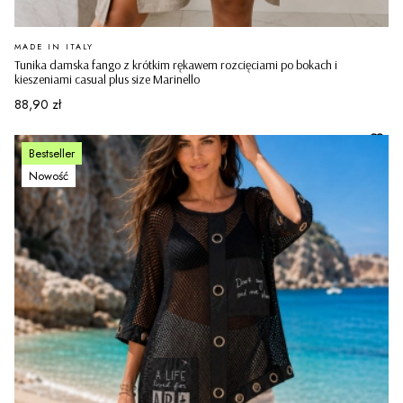
PRODUCENT
MADE IN ITALY
Tunika damska fango z krótkim rękawem rozcięciami po bokach i
kieszeniami casual plus size Marinello
Cena
88,90 zł
Bestseller
Nowość