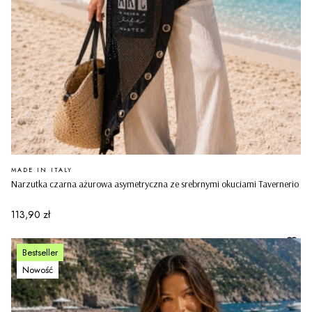
PRODUCENT
MADE IN ITALY
Narzutka czarna ażurowa asymetryczna ze srebrnymi okuciami Tavernerio
Cena
113,90 zł
Bestseller
Nowość