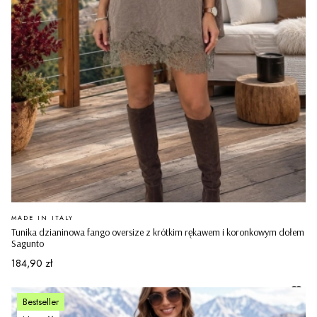
PRODUCENT
MADE IN ITALY
Tunika dzianinowa fango oversize z krótkim rękawem i koronkowym dołem
Sagunto
Cena
184,90 zł
Bestseller