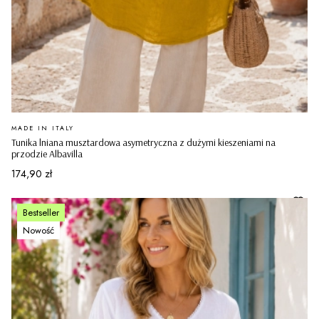
PRODUCENT
MADE IN ITALY
Tunika lniana musztardowa asymetryczna z dużymi kieszeniami na
przodzie Albavilla
Cena
174,90 zł
Bestseller
Nowość