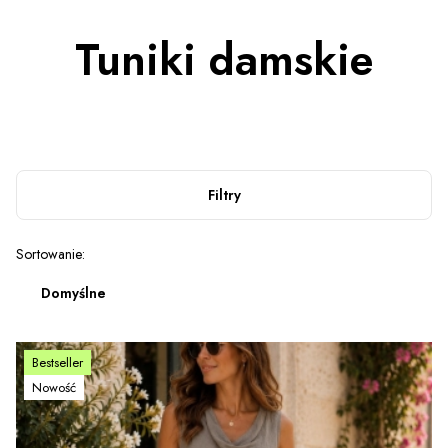
Tuniki damskie
Filtry
Lista produktów
Sortowanie:
Domyślne
Bestseller
Nowość