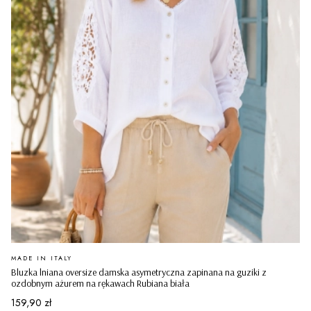
PRODUCENT
MADE IN ITALY
Bluzka lniana oversize damska asymetryczna zapinana na guziki z
ozdobnym ażurem na rękawach Rubiana biała
Cena
159,90 zł