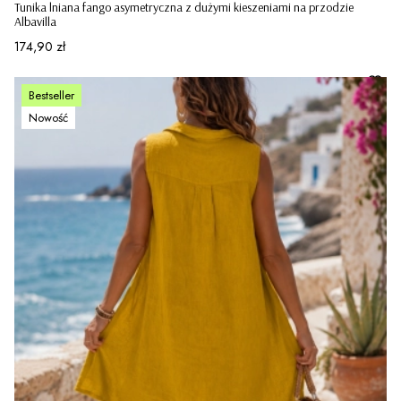
Tunika lniana fango asymetryczna z dużymi kieszeniami na przodzie
Albavilla
Cena
174,90 zł
Bestseller
Nowość