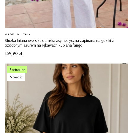
PRODUCENT
MADE IN ITALY
Bluzka lniana oversize damska asymetryczna zapinana na guziki z
ozdobnym ażurem na rękawach Rubiana fango
Cena
159,90 zł
Bestseller
Nowość