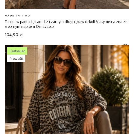
PRODUCENT
MADE IN ITALY
Tunika w panterkę camel z czarnym długi rękaw dekolt V asymetryczna ze
srebrnym napisem Ornavasso
Cena
104,90 zł
Bestseller
Nowość