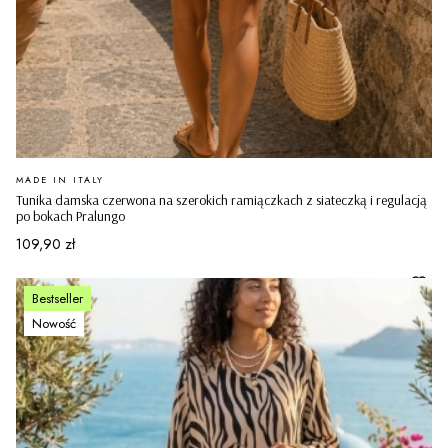
PRODUCENT
MADE IN ITALY
Tunika damska czerwona na szerokich ramiączkach z siateczką i regulacją
po bokach Pralungo
Cena
109,90 zł
Bestseller
Nowość