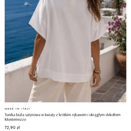
PRODUCENT
MADE IN ITALY
Tunika biała satynowa w kwiaty z krótkim rękawem i okrągłym dekoltem
Montemezzo
Cena
72,90 zł