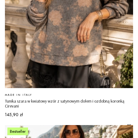
PRODUCENT
MADE IN ITALY
Tunika szara w kwiatowy wzór z satynowym dołem i ozdobną koronką
Cirevani
Cena
145,90 zł
Bestseller