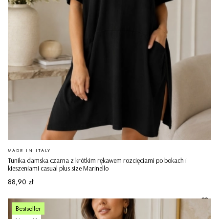
PRODUCENT
MADE IN ITALY
Tunika damska czarna z krótkim rękawem rozcięciami po bokach i
kieszeniami casual plus size Marinello
Cena
88,90 zł
Bestseller