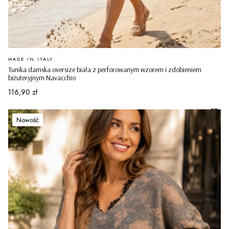
PRODUCENT
MADE IN ITALY
Tunika damska oversize biała z perforowanym wzorem i zdobieniem
biżuteryjnym Navacchio
Cena
116,90 zł
Nowość