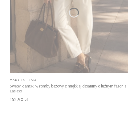
PRODUCENT
MADE IN ITALY
Sweter damski w romby beżowy z miękkiej dzianiny o luźnym fasonie
Lasieso
Cena
152,90 zł