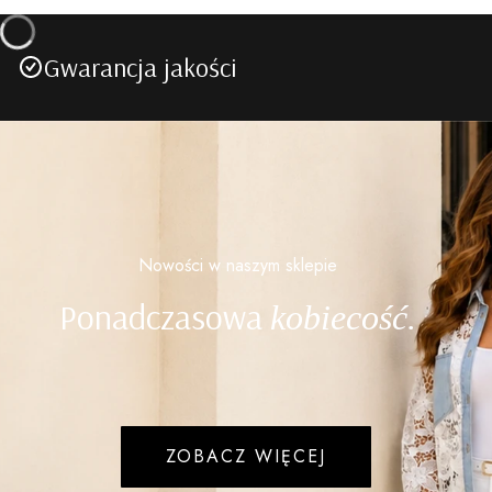
Gwarancja jakości
Nowości w naszym sklepie
Ponadczasowa
kobiecość.
ZOBACZ WIĘCEJ