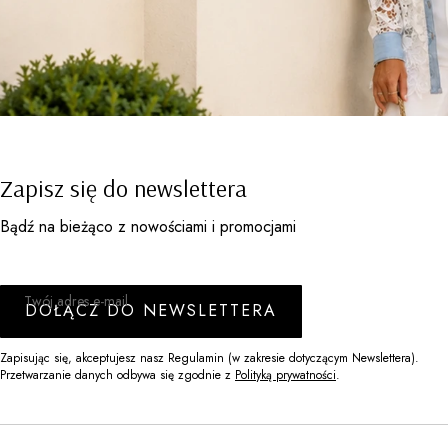
Zapisz się do newslettera
Bądź na bieżąco z nowościami i promocjami
Twój adres e-mail
DOŁĄCZ DO NEWSLETTERA
Zapisując się, akceptujesz nasz Regulamin (w zakresie dotyczącym Newslettera).
Przetwarzanie danych odbywa się zgodnie z
Polityką prywatności
.
Linki w stopce