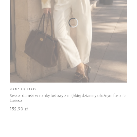
PRODUCENT
MADE IN ITALY
Sweter damski w romby beżowy z miękkiej dzianiny o luźnym fasonie
Lasieso
Cena
152,90 zł