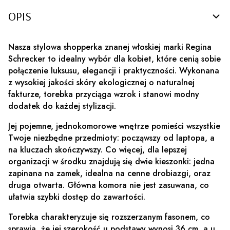
OPIS
Nasza stylowa shopperka znanej włoskiej marki Regina
Schrecker to idealny wybór dla kobiet, które cenią sobie
połączenie luksusu, elegancji i praktyczności. Wykonana
z wysokiej jakości skóry ekologicznej o naturalnej
fakturze, torebka przyciąga wzrok i stanowi modny
dodatek do każdej stylizacji.
Jej pojemne, jednokomorowe wnętrze pomieści wszystkie
Twoje niezbędne przedmioty: począwszy od laptopa, a
na kluczach skończywszy. Co więcej, dla lepszej
organizacji w środku znajdują się dwie kieszonki: jedna
zapinana na zamek, idealna na cenne drobiazgi, oraz
druga otwarta. Główna komora nie jest zasuwana, co
ułatwia szybki dostęp do zawartości.
Torebka charakteryzuje się rozszerzanym fasonem, co
sprawia, że jej szerokość u podstawy wynosi 36 cm, a u