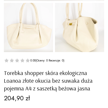
0.00
(Oceny: 0 Recenzje: 0)
Torebka shopper skóra ekologiczna
Loanoa złote okucia bez suwaka duża
pojemna A4 z saszetką beżowa jasna
Cena
204,90 zł