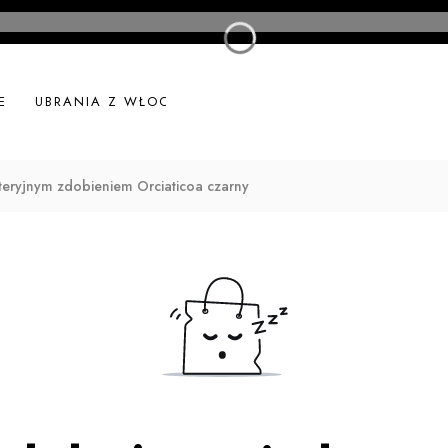
E
UBRANIA Z WŁOCH
UBRANIA LNIANE
NOWOŚ
teryjnym zdobieniem Orciaticoa czarny