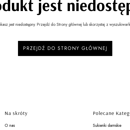
odukt jest niedostę
asz jest niedostępny. Przejdź do Strony głównej lub skorzystaj z wyszukiwarki,
PRZEJDŹ DO STRONY GŁÓWNEJ
Linki w stopce
Na skróty
Polecane Kateg
O nas
Sukienki damskie