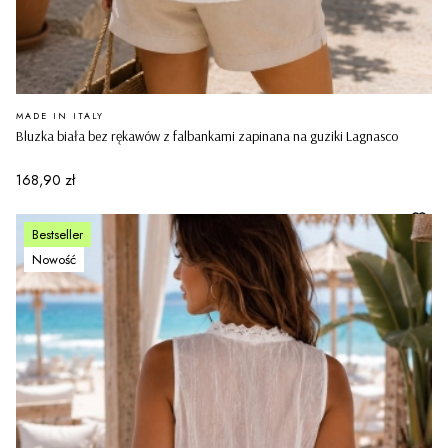
PRODUCENT
MADE IN ITALY
Bluzka biała bez rękawów z falbankami zapinana na guziki Lagnasco
Cena
168,90 zł
Bestseller
Nowość