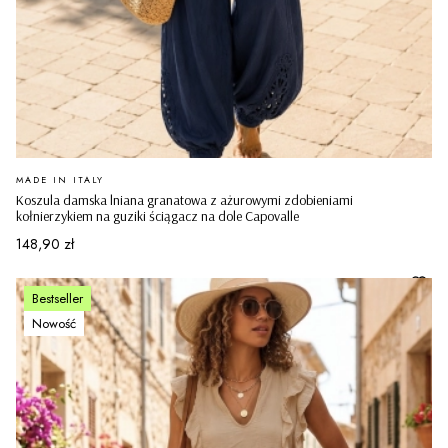
PRODUCENT
MADE IN ITALY
Koszula damska lniana granatowa z ażurowymi zdobieniami
kołnierzykiem na guziki ściągacz na dole Capovalle
Cena
148,90 zł
Bestseller
Nowość