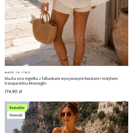
PRODUCENT
MADE IN ITALY
Bluzka ecru mgiełka z falbankami wyszywanymi kwiatami i motylami
transparentna Monesiglio
Cena
174,90 zł
Bestseller
Nowość