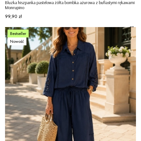
Bluzka hiszpanka pastelowa żółta bombka ażurowa z bufiastymi rękawami
Monrupino
Cena
99,90 zł
Bestseller
Nowość