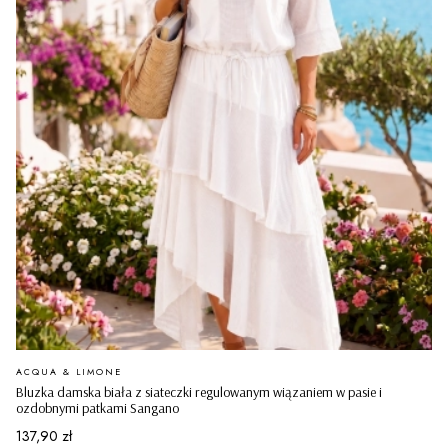
PRODUCENT
ACQUA & LIMONE
Bluzka damska biała z siateczki regulowanym wiązaniem w pasie i
ozdobnymi patkami Sangano
Cena
137,90 zł