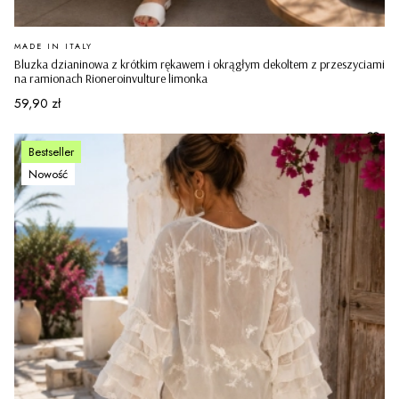
PRODUCENT
MADE IN ITALY
Bluzka dzianinowa z krótkim rękawem i okrągłym dekoltem z przeszyciami
na ramionach Rioneroinvulture limonka
Cena
59,90 zł
Bestseller
Nowość