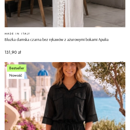
PRODUCENT
MADE IN ITALY
Bluzka damska czarna bez rękawów z ażurowymi bokami Apulia
Cena
131,90 zł
Bestseller
Nowość