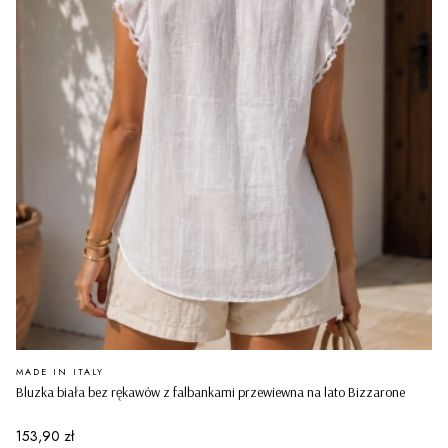
PRODUCENT
MADE IN ITALY
Bluzka biała bez rękawów z falbankami przewiewna na lato Bizzarone
Cena
153,90 zł