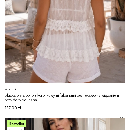
PRODUCENT
MITICA
Bluzka biała boho z koronkowymi falbanami bez rękawów z wiązaniem
przy dekolcie Posina
Cena
137,90 zł
Bestseller