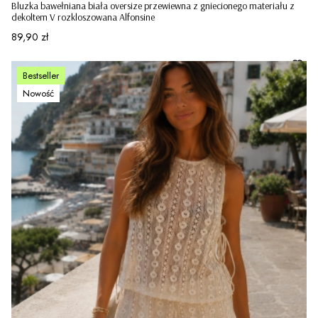
Bluzka bawełniana biała oversize przewiewna z gniecionego materiału z
dekoltem V rozkloszowana Alfonsine
Cena
89,90 zł
Bestseller
Nowość