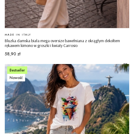
PRODUCENT
MADE IN ITALY
Bluzka damska biała mega oversize bawełniana z okrągłym dekoltem
rękawem kimono w groszki i kwiaty Carrosio
Cena
58,90 zł
Bestseller
Nowość