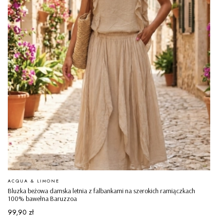
PRODUCENT
ACQUA & LIMONE
Bluzka beżowa damska letnia z falbankami na szerokich ramiączkach
100% bawełna Baruzzoa
Cena
99,90 zł