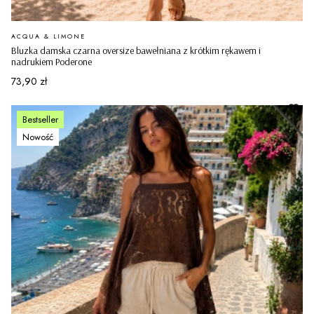
PRODUCENT
ACQUA & LIMONE
Bluzka damska czarna oversize bawełniana z krótkim rękawem i
nadrukiem Poderone
Cena
73,90 zł
Bestseller
Nowość