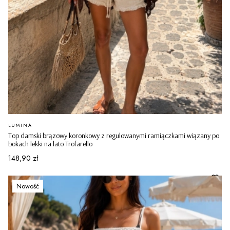
PRODUCENT
LUMINA
Top damski brązowy koronkowy z regulowanymi ramiączkami wiązany po
bokach lekki na lato Trofarello
Cena
148,90 zł
Nowość