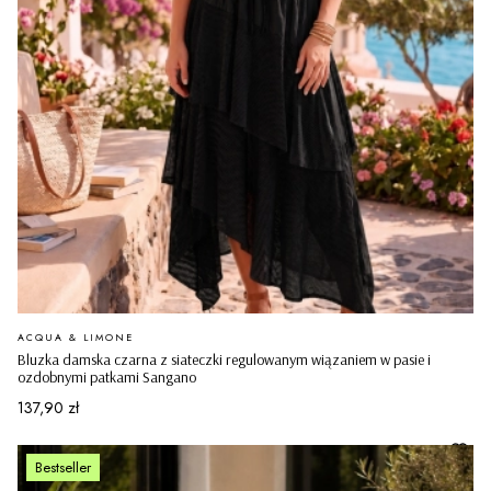
PRODUCENT
ACQUA & LIMONE
Bluzka damska czarna z siateczki regulowanym wiązaniem w pasie i
ozdobnymi patkami Sangano
Cena
137,90 zł
Bestseller