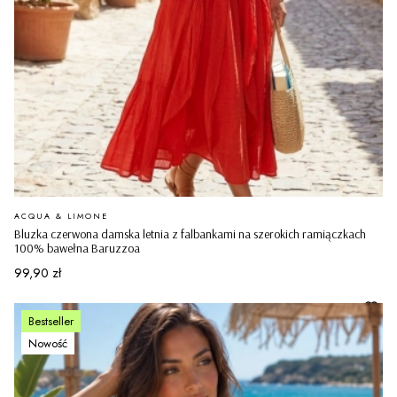
PRODUCENT
ACQUA & LIMONE
Bluzka czerwona damska letnia z falbankami na szerokich ramiączkach
100% bawełna Baruzzoa
Cena
99,90 zł
Bestseller
Nowość