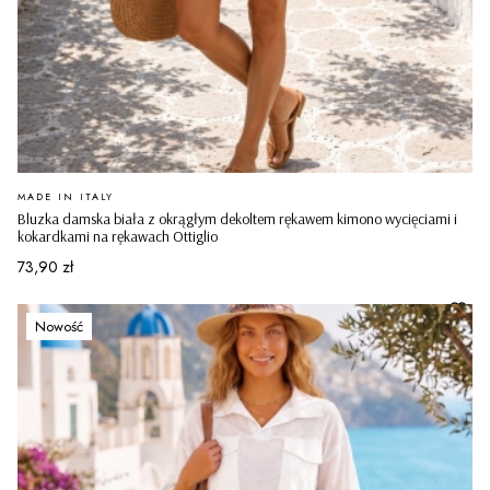
PRODUCENT
MADE IN ITALY
Bluzka damska biała z okrągłym dekoltem rękawem kimono wycięciami i
kokardkami na rękawach Ottiglio
Cena
73,90 zł
Nowość