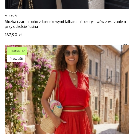
PRODUCENT
MITICA
Bluzka czarna boho z koronkowymi falbanami bez rękawów z wiązaniem
przy dekolcie Posina
Cena
137,90 zł
Bestseller
Nowość