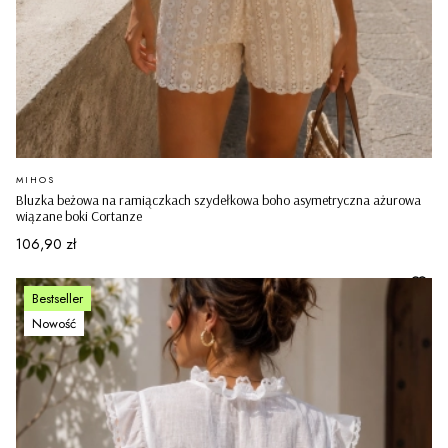
PRODUCENT
MIHOS
Bluzka beżowa na ramiączkach szydełkowa boho asymetryczna ażurowa
wiązane boki Cortanze
Cena
106,90 zł
Bestseller
Nowość