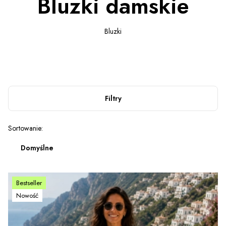
Bluzki damskie
Bluzki
Filtry
Lista produktów
Sortowanie:
Domyślne
Bestseller
Nowość