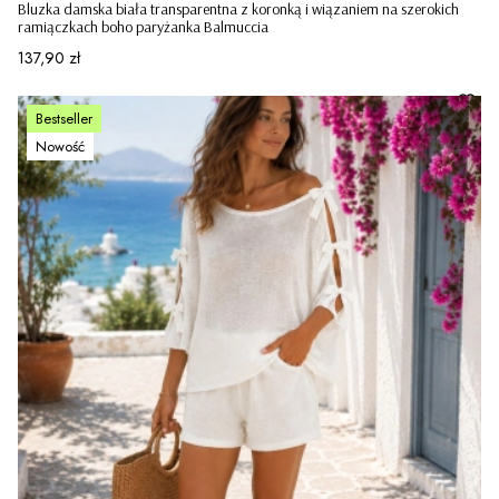
Bluzka damska biała transparentna z koronką i wiązaniem na szerokich
ramiączkach boho paryżanka Balmuccia
Cena
137,90 zł
Bestseller
Nowość