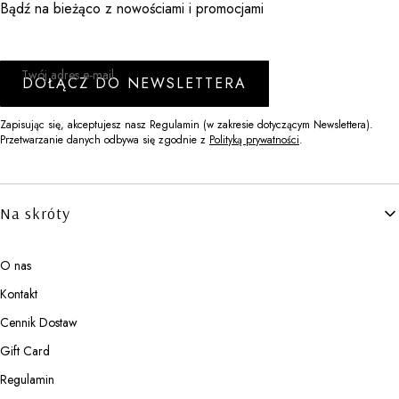
Bądź na bieżąco z nowościami i promocjami
Twój adres e-mail
DOŁĄCZ DO NEWSLETTERA
Zapisując się, akceptujesz nasz Regulamin (w zakresie dotyczącym Newslettera).
Przetwarzanie danych odbywa się zgodnie z
Polityką prywatności
.
Linki w stopce
Na skróty
O nas
Kontakt
Cennik Dostaw
Gift Card
Regulamin