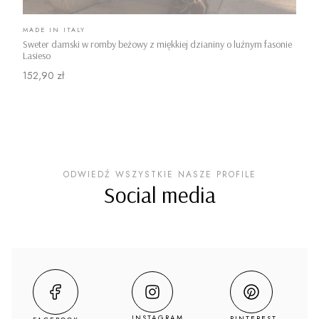
PRODUCENT
MADE IN ITALY
Sweter damski w romby beżowy z miękkiej dzianiny o luźnym fasonie
Lasieso
Cena
152,90 zł
ODWIEDŹ WSZYSTKIE NASZE PROFILE
Social media
INSTAGRAM
PINTEREST