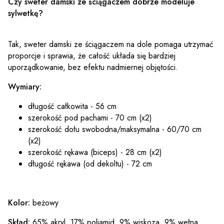
Czy sweter damski ze ściągaczem dobrze modeluje
sylwetkę?
Tak, sweter damski ze ściągaczem na dole pomaga utrzymać
proporcje i sprawia, że całość układa się bardziej
uporządkowanie, bez efektu nadmiernej objętości.
Wymiary:
długość całkowita - 56 cm
szerokość pod pachami - 70 cm (x2)
szerokość dołu swobodna/maksymalna - 60/70 cm
(x2)
szerokość rękawa (biceps) - 28 cm (x2)
długość rękawa (od dekoltu) - 72 cm
Kolor:
beżowy
Skład:
65% akryl, 17% poliamid, 9% wiskoza, 9% wełna.