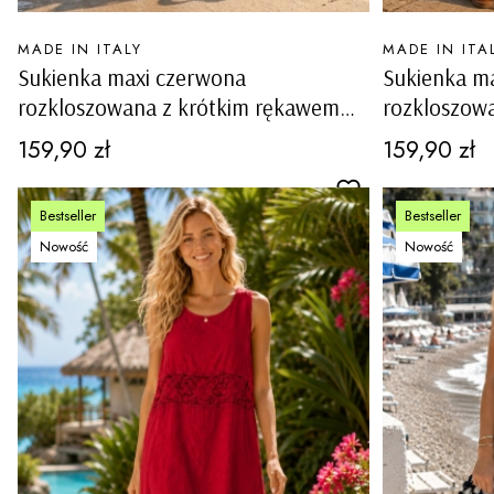
PRODUCENT
PRODUCENT
MADE IN ITALY
MADE IN ITA
Sukienka maxi czerwona
Sukienka ma
rozkloszowana z krótkim rękawem
rozkloszow
kieszeniami szlufkami w pasie Baschi
kieszeniami
Cena
Cena
159,90 zł
159,90 zł
Bestseller
Bestseller
Nowość
Nowość