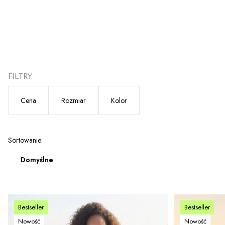
FILTRY
Cena
Rozmiar
Kolor
Koniec filtrów
Lista produktów
Sortowanie:
Domyślne
Bestseller
Bestseller
Nowość
Nowość