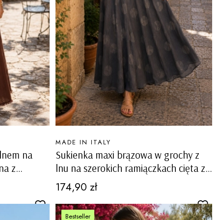
PRODUCENT
MADE IN ITALY
 lnem na
Sukienka maxi brązowa w grochy z
na z
lnu na szerokich ramiączkach cięta ze
skosu Strambinello
Cena
174,90 zł
Bestseller