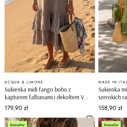
PRODUCENT
PRODUCENT
ACQUA & LIMONE
MADE IN ITA
Sukienka midi fango boho z
Sukienka mi
kapturem falbanami i dekoltem V
szerokich r
Lavaiano
dekoltem i
Cena
Cena
179,90 zł
158,90 zł
Carovigno
Bestseller
Bestseller