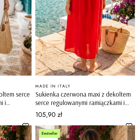
PRODUCENT
MADE IN ITALY
oltem serce
Sukienka czerwona maxi z dekoltem
i i
serce regulowanymi ramiączkami i
podszewką Toncola
Cena
105,90 zł
Bestseller