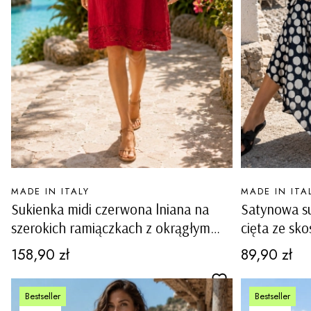
PRODUCENT
PRODUCENT
MADE IN ITALY
MADE IN ITA
Sukienka midi czerwona lniana na
Satynowa s
szerokich ramiączkach z okrągłym
cięta ze sk
dekoltem i ażurowymi wstawkami
ramiączkac
Cena
Cena
158,90 zł
89,90 zł
Carovigno
Bestseller
Bestseller