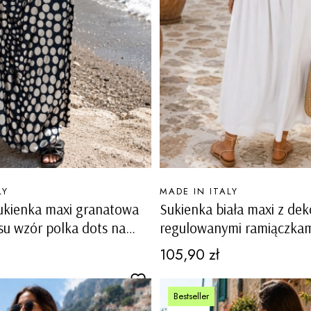
PRODUCENT
LY
MADE IN ITALY
ukienka maxi granatowa
Sukienka biała maxi z dek
osu wzór polka dots na
regulowanymi ramiączkam
h Oldenico
podszewką Toncola
Cena
105,90 zł
Bestseller