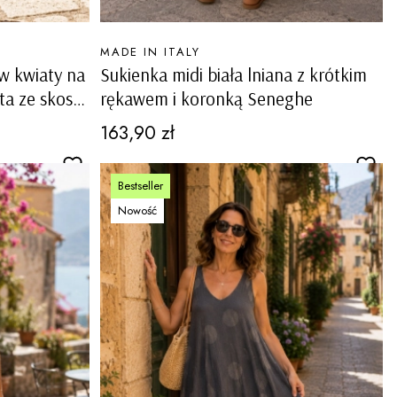
PRODUCENT
MADE IN ITALY
 w kwiaty na
Sukienka midi biała lniana z krótkim
ta ze skosu
rękawem i koronką Seneghe
Cena
163,90 zł
Bestseller
Nowość