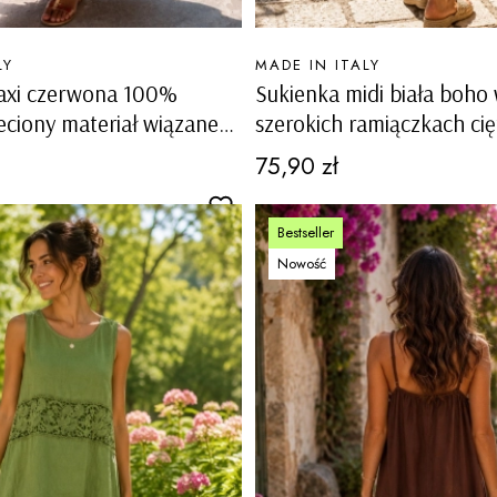
PRODUCENT
LY
MADE IN ITALY
axi czerwona 100%
Sukienka midi biała boho
eciony materiał wiązane
szerokich ramiączkach cię
uźny fason boho Rialto
na lato Mascherino
Cena
75,90 zł
Bestseller
Nowość