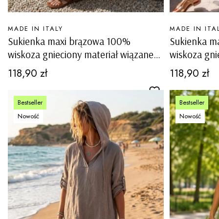
PRODUCENT
PRODUCENT
MADE IN ITALY
MADE IN ITA
Sukienka maxi brązowa 100%
Sukienka m
wiskoza gnieciony materiał wiązane
wiskoza gni
ramiączka luźny fason boho Rialto
ramiączka l
Cena
Cena
118,90 zł
118,90 zł
Bestseller
Bestseller
Nowość
Nowość