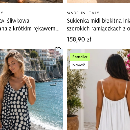
PRODUCENT
LY
MADE IN ITALY
xi śliwkowa
Sukienka midi błękitna ln
ana z krótkim rękawem
szerokich ramiączkach z 
 szlufkami w pasie Baschi
dekoltem i ażurowymi ws
Cena
158,90 zł
Carovigno
Bestseller
Nowość