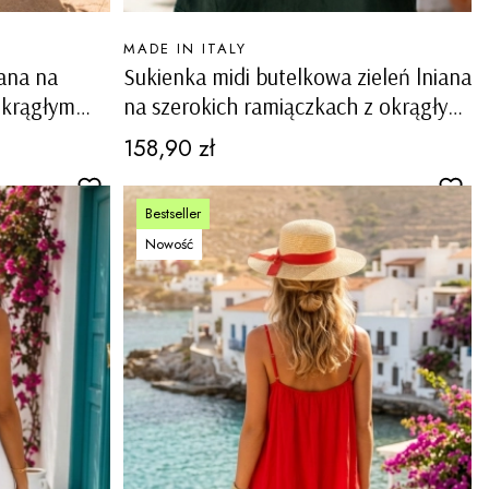
PRODUCENT
MADE IN ITALY
iana na
Sukienka midi butelkowa zieleń lniana
okrągłym
na szerokich ramiączkach z okrągłym
tawkami
dekoltem i ażurowymi wstawkami
Cena
158,90 zł
Carovigno
Bestseller
Nowość