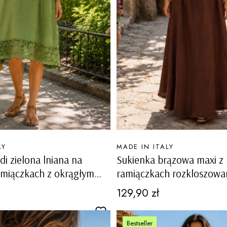
PRODUCENT
LY
MADE IN ITALY
di zielona lniana na
Sukienka brązowa maxi z
amiączkach z okrągłym
ramiączkach rozkloszowa
 ażurowymi wstawkami
cekinami Alfianola
Cena
129,90 zł
Bestseller