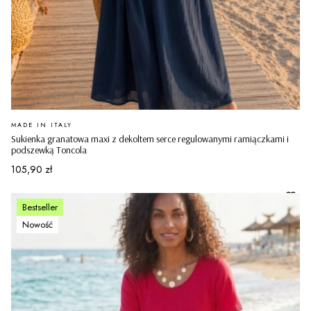
PRODUCENT
MADE IN ITALY
Sukienka granatowa maxi z dekoltem serce regulowanymi ramiączkami i
podszewką Toncola
Cena
105,90 zł
Bestseller
Nowość