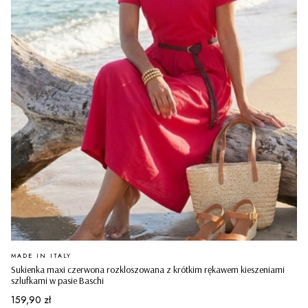
PRODUCENT
MADE IN ITALY
Sukienka maxi czerwona rozkloszowana z krótkim rękawem kieszeniami
szlufkami w pasie Baschi
Cena
159,90 zł