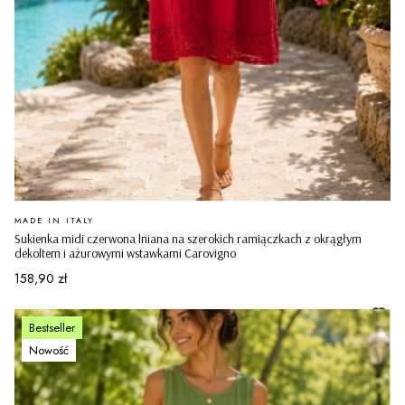
PRODUCENT
MADE IN ITALY
Sukienka midi czerwona lniana na szerokich ramiączkach z okrągłym
dekoltem i ażurowymi wstawkami Carovigno
Cena
158,90 zł
Bestseller
Nowość