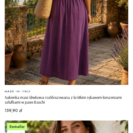
PRODUCENT
MADE IN ITALY
Sukienka maxi śliwkowa rozkloszowana z krótkim rękawem kieszeniami
szlufkami w pasie Baschi
Cena
159,90 zł
Bestseller