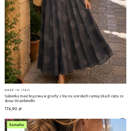
PRODUCENT
MADE IN ITALY
Sukienka maxi brązowa w grochy z lnu na szerokich ramiączkach cięta ze
skosu Strambinello
Cena
174,90 zł
Bestseller