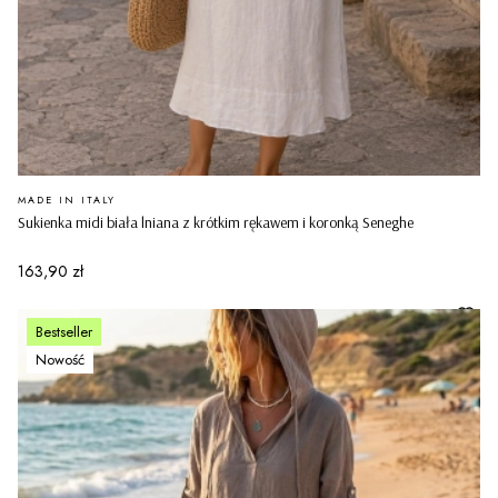
PRODUCENT
MADE IN ITALY
Sukienka midi biała lniana z krótkim rękawem i koronką Seneghe
Cena
163,90 zł
Bestseller
Nowość