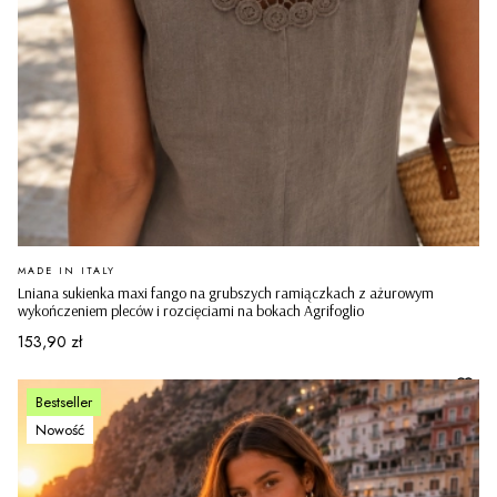
PRODUCENT
MADE IN ITALY
Lniana sukienka maxi fango na grubszych ramiączkach z ażurowym
wykończeniem pleców i rozcięciami na bokach Agrifoglio
Cena
153,90 zł
Bestseller
Nowość