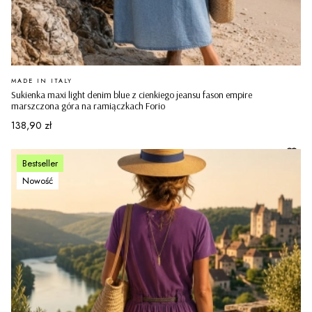
PRODUCENT
MADE IN ITALY
Sukienka maxi light denim blue z cienkiego jeansu fason empire
marszczona góra na ramiączkach Forio
Cena
138,90 zł
Bestseller
Nowość