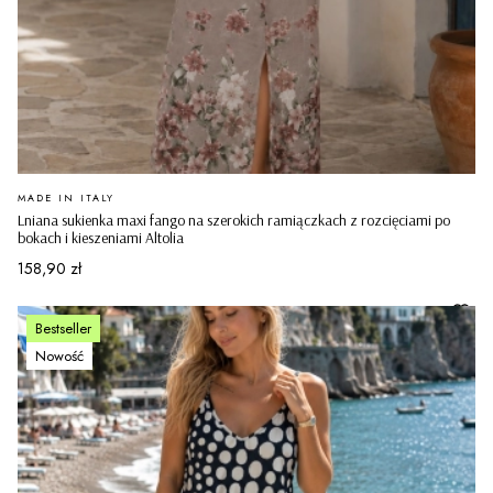
PRODUCENT
MADE IN ITALY
Lniana sukienka maxi fango na szerokich ramiączkach z rozcięciami po
bokach i kieszeniami Altolia
Cena
158,90 zł
Bestseller
Nowość