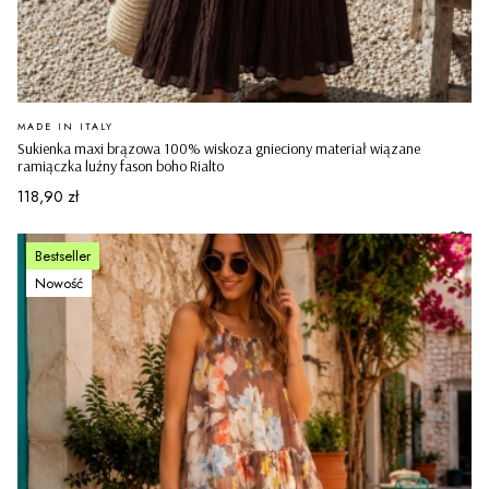
PRODUCENT
MADE IN ITALY
Sukienka maxi brązowa 100% wiskoza gnieciony materiał wiązane
ramiączka luźny fason boho Rialto
Cena
118,90 zł
Bestseller
Nowość