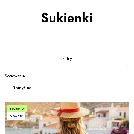
Sukienki
Filtry
Lista produktów
Sortowanie:
Domyślne
Bestseller
Nowość