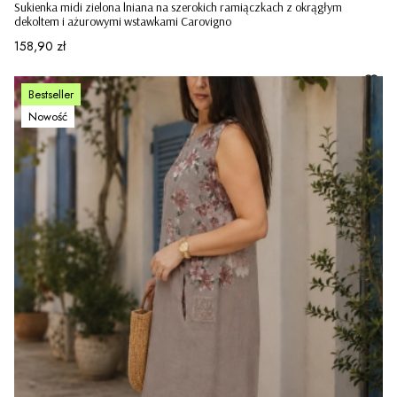
Sukienka midi zielona lniana na szerokich ramiączkach z okrągłym
dekoltem i ażurowymi wstawkami Carovigno
Cena
158,90 zł
Bestseller
Nowość