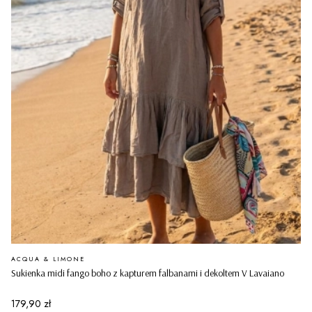
PRODUCENT
ACQUA & LIMONE
Sukienka midi fango boho z kapturem falbanami i dekoltem V Lavaiano
Cena
179,90 zł