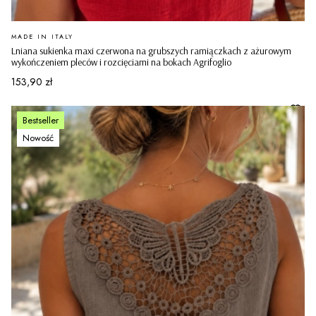
PRODUCENT
MADE IN ITALY
Lniana sukienka maxi czerwona na grubszych ramiączkach z ażurowym
wykończeniem pleców i rozcięciami na bokach Agrifoglio
Cena
153,90 zł
Bestseller
Nowość