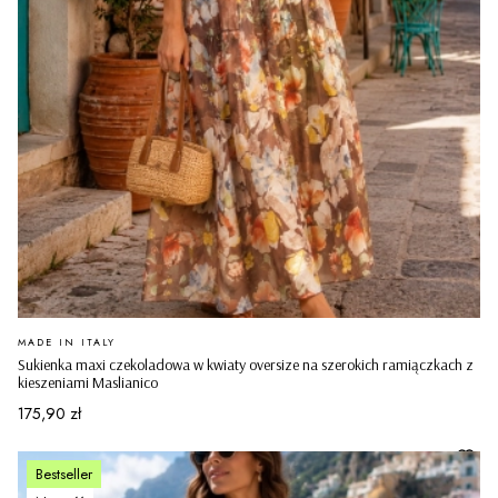
PRODUCENT
MADE IN ITALY
Sukienka maxi czekoladowa w kwiaty oversize na szerokich ramiączkach z
kieszeniami Maslianico
Cena
175,90 zł
Bestseller