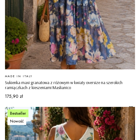
PRODUCENT
MADE IN ITALY
Sukienka maxi granatowa z różowym w kwiaty oversize na szerokich
ramiączkach z kieszeniami Maslianico
Cena
175,90 zł
Bestseller
Nowość