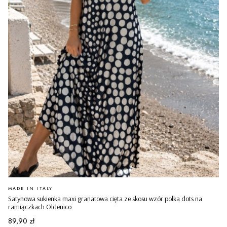
PRODUCENT
MADE IN ITALY
Satynowa sukienka maxi granatowa cięta ze skosu wzór polka dots na
ramiączkach Oldenico
Cena
89,90 zł