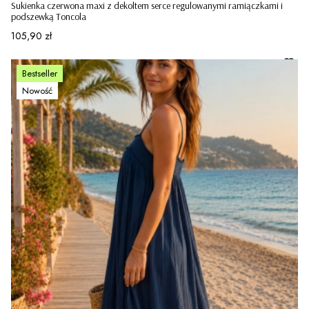
Sukienka czerwona maxi z dekoltem serce regulowanymi ramiączkami i
podszewką Toncola
Cena
105,90 zł
Bestseller
Nowość