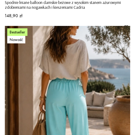
Spodnie lniane balloon damskie beżowe z wysokim stanem ażurowymi
zdobieniami na nogawkach i kieszeniami Cadria
Cena
148,90 zł
Bestseller
Nowość