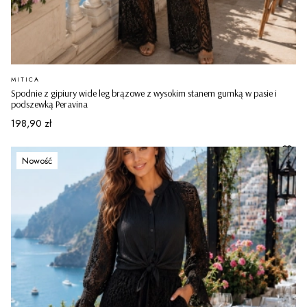
PRODUCENT
MITICA
Spodnie z gipiury wide leg brązowe z wysokim stanem gumką w pasie i
podszewką Peravina
Cena
198,90 zł
Nowość