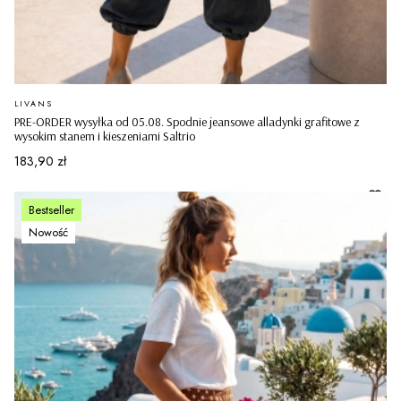
PRODUCENT
LIVANS
PRE-ORDER wysyłka od 05.08. Spodnie jeansowe alladynki grafitowe z
wysokim stanem i kieszeniami Saltrio
Cena
183,90 zł
Bestseller
Nowość