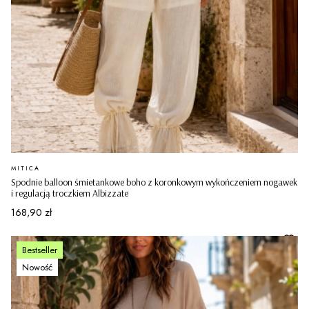
PRODUCENT
MITICA
Spodnie balloon śmietankowe boho z koronkowym wykończeniem nogawek
i regulacją troczkiem Albizzate
Cena
168,90 zł
Bestseller
Nowość