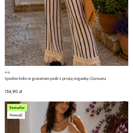
PRODUCENT
HQ
Spodnie boho w granatowe paski z prostą nogawką Clavesana
Cena
154,90 zł
Bestseller
Nowość