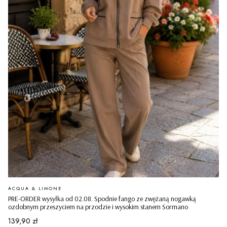
PRODUCENT
ACQUA & LIMONE
PRE-ORDER wysyłka od 02.08. Spodnie fango ze zwężaną nogawką
ozdobnym przeszyciem na przodzie i wysokim stanem Sormano
Cena
139,90 zł