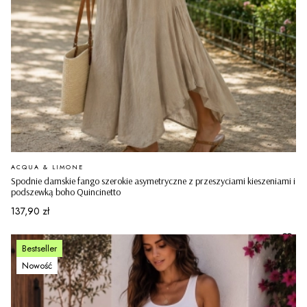
PRODUCENT
ACQUA & LIMONE
Spodnie damskie fango szerokie asymetryczne z przeszyciami kieszeniami i
podszewką boho Quincinetto
Cena
137,90 zł
Bestseller
Nowość