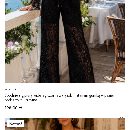
PRODUCENT
MITICA
Spodnie z gipiury wide leg czarne z wysokim stanem gumką w pasie i
podszewką Peravina
Cena
198,90 zł
Nowość