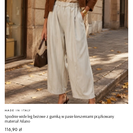
PRODUCENT
MADE IN ITALY
Spodnie wide leg beżowe z gumką w pasie kieszeniami prążkowany
materiał Ailano
Cena
116,90 zł