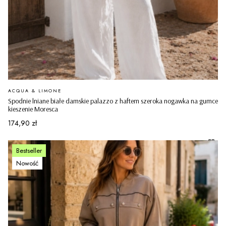
PRODUCENT
ACQUA & LIMONE
Spodnie lniane białe damskie palazzo z haftem szeroka nogawka na gumce
kieszenie Moresca
Cena
174,90 zł
Bestseller
Nowość