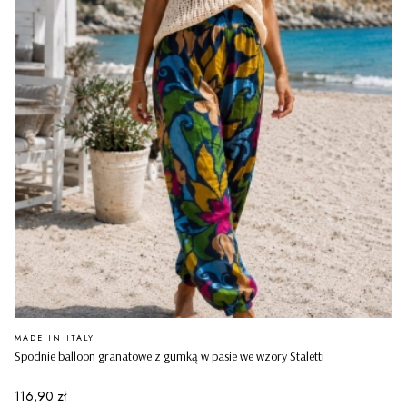
PRODUCENT
MADE IN ITALY
Spodnie balloon granatowe z gumką w pasie we wzory Staletti
Cena
116,90 zł