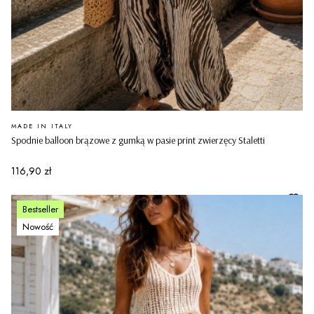
PRODUCENT
MADE IN ITALY
Spodnie balloon brązowe z gumką w pasie print zwierzęcy Staletti
Cena
116,90 zł
Bestseller
Nowość