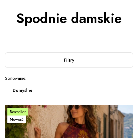
Spodnie damskie
Filtry
Lista produktów
Sortowanie:
Domyślne
Bestseller
Nowość