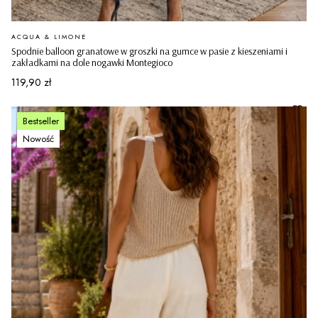
PRODUCENT
ACQUA & LIMONE
Spodnie balloon granatowe w groszki na gumce w pasie z kieszeniami i
zakładkami na dole nogawki Montegioco
Cena
119,90 zł
Bestseller
Nowość