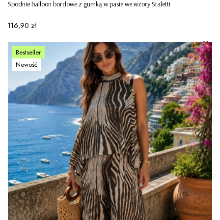
Spodnie balloon bordowe z gumką w pasie we wzory Staletti
Cena
116,90 zł
Bestseller
Nowość