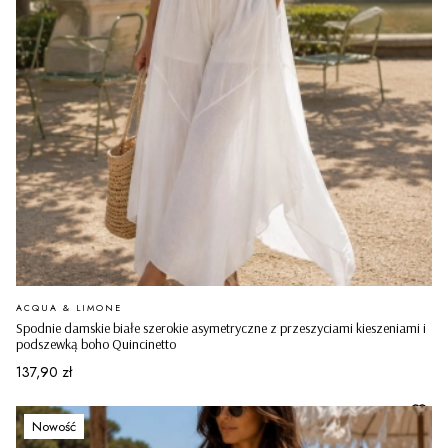
PRODUCENT
ACQUA & LIMONE
Spodnie damskie białe szerokie asymetryczne z przeszyciami kieszeniami i
podszewką boho Quincinetto
Cena
137,90 zł
Nowość