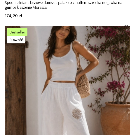
Spodnie lniane beżowe damskie palazzo z haftem szeroka nogawka na
gumce kieszenie Moresca
Cena
174,90 zł
Bestseller
Nowość