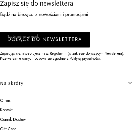
Zapisz się do newslettera
Bądź na bieżąco z nowościami i promocjami
Twój adres e-mail
DOŁĄCZ DO NEWSLETTERA
Zapisując się, akceptujesz nasz Regulamin (w zakresie dotyczącym Newslettera).
Przetwarzanie danych odbywa się zgodnie z
Polityką prywatności
.
Linki w stopce
Na skróty
O nas
Kontakt
Cennik Dostaw
Gift Card