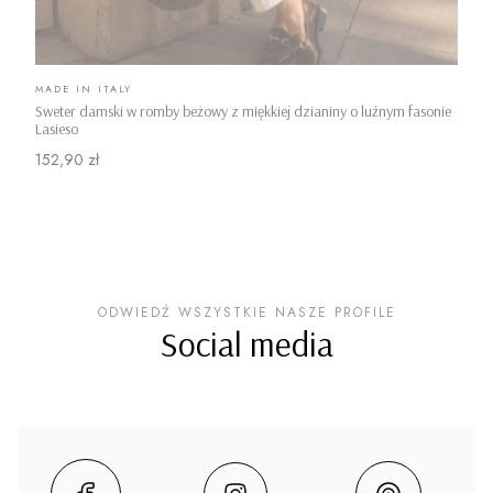
PRODUCENT
MADE IN ITALY
Sweter damski w romby beżowy z miękkiej dzianiny o luźnym fasonie
Lasieso
Cena
152,90 zł
ODWIEDŹ WSZYSTKIE NASZE PROFILE
Social media