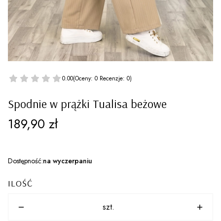
0.00
(Oceny: 0 Recenzje: 0)
Spodnie w prążki Tualisa beżowe
Cena
189,90 zł
Dostępność:
na wyczerpaniu
ILOŚĆ
szt.