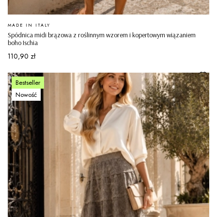
PRODUCENT
MADE IN ITALY
Spódnica midi brązowa z roślinnym wzorem i kopertowym wiązaniem
boho Ischia
Cena
110,90 zł
Bestseller
Nowość