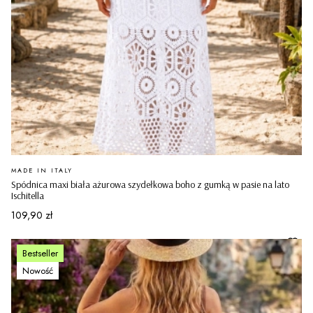
PRODUCENT
MADE IN ITALY
Spódnica maxi biała ażurowa szydełkowa boho z gumką w pasie na lato
Ischitella
Cena
109,90 zł
Bestseller
Nowość