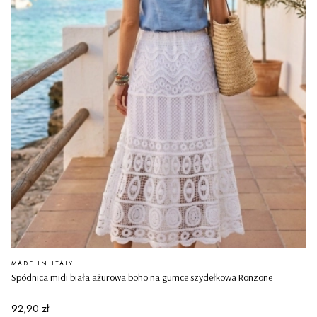
PRODUCENT
MADE IN ITALY
Spódnica midi biała ażurowa boho na gumce szydełkowa Ronzone
Cena
92,90 zł