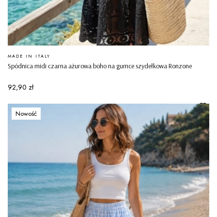
PRODUCENT
MADE IN ITALY
Spódnica midi czarna ażurowa boho na gumce szydełkowa Ronzone
Cena
92,90 zł
Nowość