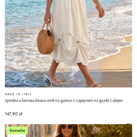
PRODUCENT
MADE IN ITALY
Spódnica beżowa lniana midi na gumce z zapięciem na guziki Calepio
Cena
147,90 zł
Bestseller