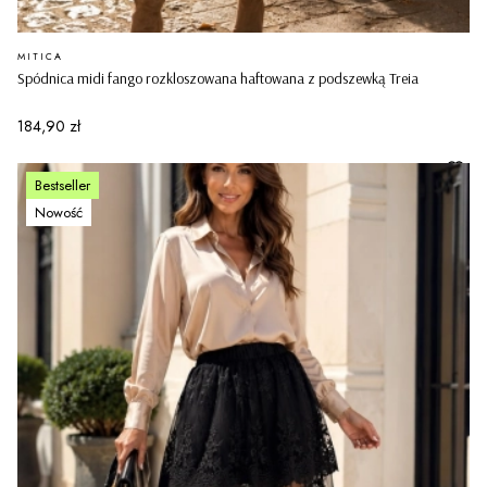
PRODUCENT
MITICA
Spódnica midi fango rozkloszowana haftowana z podszewką Treia
Cena
184,90 zł
Bestseller
Nowość