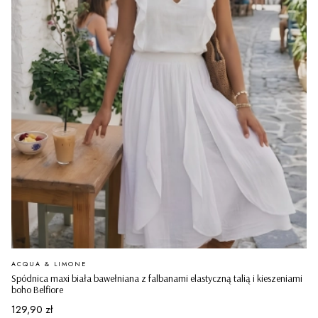
PRODUCENT
ACQUA & LIMONE
Spódnica maxi biała bawełniana z falbanami elastyczną talią i kieszeniami
boho Belfiore
Cena
129,90 zł