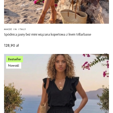
PRODUCENT
MADE IN ITALY
Spódnica jasny beż mini wiązana kopertowa z lnem Villarbasse
Cena
128,90 zł
Bestseller
Nowość