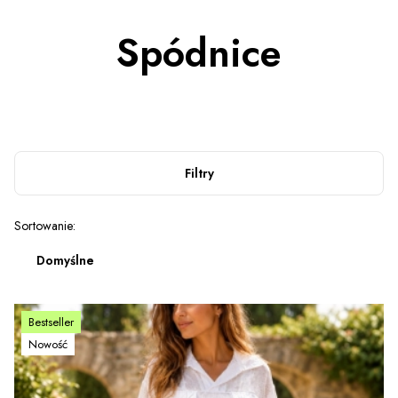
Spódnice
Filtry
Lista produktów
Sortowanie:
Domyślne
Bestseller
Nowość