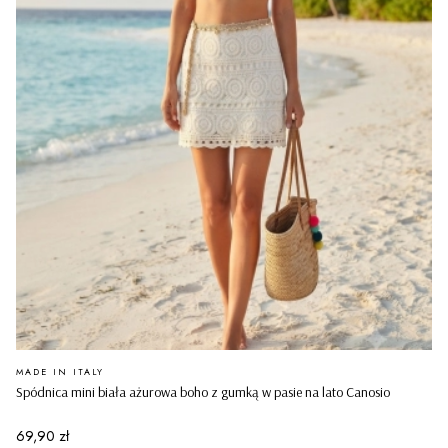
PRODUCENT
MADE IN ITALY
Spódnica mini biała ażurowa boho z gumką w pasie na lato Canosio
Cena
69,90 zł