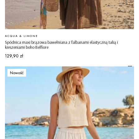
PRODUCENT
ACQUA & LIMONE
Spódnica maxi brązowa bawełniana z falbanami elastyczną talią i
kieszeniami boho Belfiore
Cena
129,90 zł
Nowość