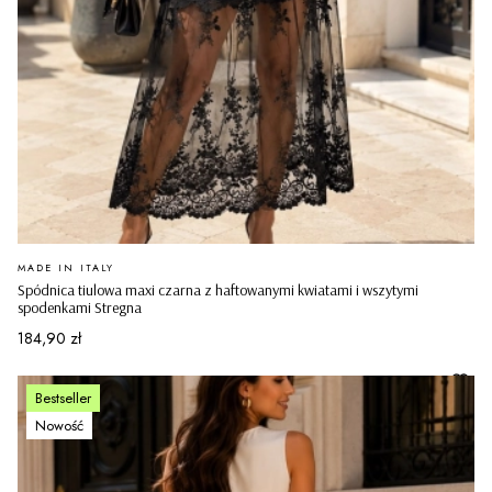
PRODUCENT
MADE IN ITALY
Spódnica tiulowa maxi czarna z haftowanymi kwiatami i wszytymi
spodenkami Stregna
Cena
184,90 zł
Bestseller
Nowość