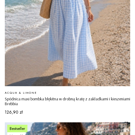
PRODUCENT
ACQUA & LIMONE
Spódnica maxi bombka błękitna w drobną kratę z zakładkami i kieszeniami
Brebbia
Cena
126,90 zł
Bestseller