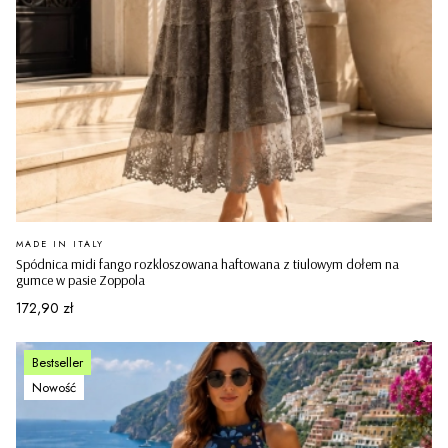
PRODUCENT
MADE IN ITALY
Spódnica midi fango rozkloszowana haftowana z tiulowym dołem na
gumce w pasie Zoppola
Cena
172,90 zł
Bestseller
Nowość