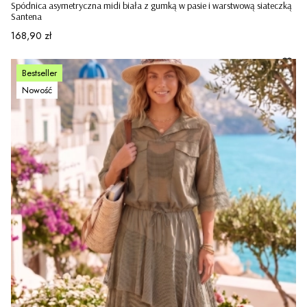
Spódnica asymetryczna midi biała z gumką w pasie i warstwową siateczką
Santena
Cena
168,90 zł
Bestseller
Nowość