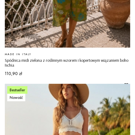
PRODUCENT
MADE IN ITALY
Spódnica midi zielona z roślinnym wzorem i kopertowym wiązaniem boho
Ischia
Cena
110,90 zł
Bestseller
Nowość