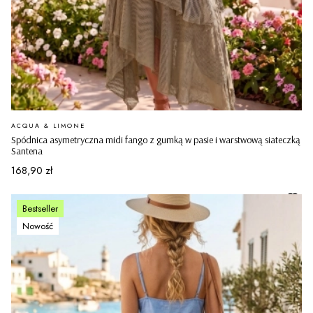
PRODUCENT
ACQUA & LIMONE
Spódnica asymetryczna midi fango z gumką w pasie i warstwową siateczką
Santena
Cena
168,90 zł
Bestseller
Nowość