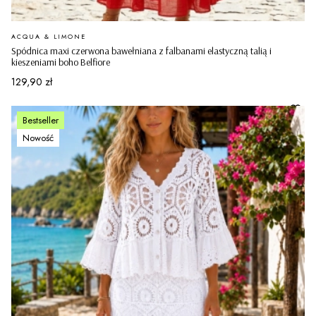
PRODUCENT
ACQUA & LIMONE
Spódnica maxi czerwona bawełniana z falbanami elastyczną talią i
kieszeniami boho Belfiore
Cena
129,90 zł
Bestseller
Nowość