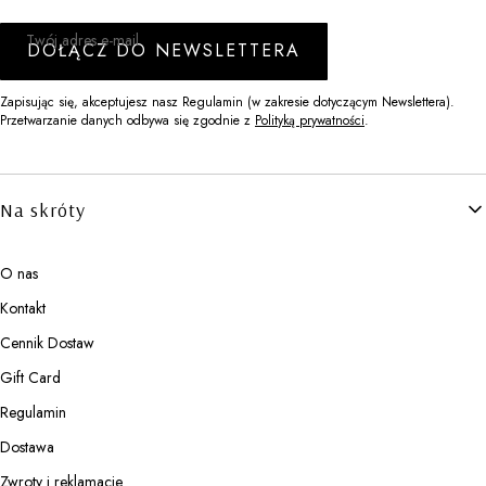
Twój adres e-mail
DOŁĄCZ DO NEWSLETTERA
Zapisując się, akceptujesz nasz Regulamin (w zakresie dotyczącym Newslettera).
Przetwarzanie danych odbywa się zgodnie z
Polityką prywatności
.
Linki w stopce
Na skróty
O nas
Kontakt
Cennik Dostaw
Gift Card
Regulamin
Dostawa
Zwroty i reklamacje