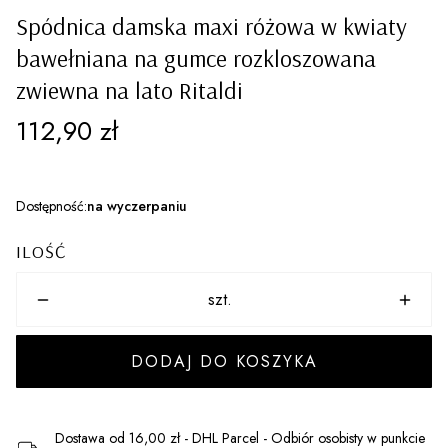
Spódnica damska maxi różowa w kwiaty
bawełniana na gumce rozkloszowana
zwiewna na lato Ritaldi
Cena
112,90 zł
Dostępność:
na wyczerpaniu
ILOŚĆ
szt.
DODAJ DO KOSZYKA
Dostawa
od 16,00 zł
- DHL Parcel - Odbiór osobisty w punkcie