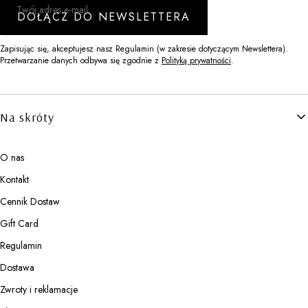
Twój adres e-mail
DOŁĄCZ DO NEWSLETTERA
Zapisując się, akceptujesz nasz Regulamin (w zakresie dotyczącym Newslettera).
Przetwarzanie danych odbywa się zgodnie z
Polityką prywatności
.
Linki w stopce
Na skróty
O nas
Kontakt
Cennik Dostaw
Gift Card
Regulamin
Dostawa
Zwroty i reklamacje