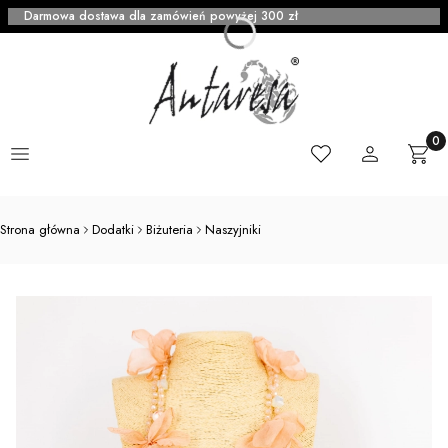
Darmowa dostawa dla zamówień powyżej 300 zł
Menu
Ulubione
Zaloguj się
Produ
Kosz
Strona główna
Dodatki
Biżuteria
Naszyjniki