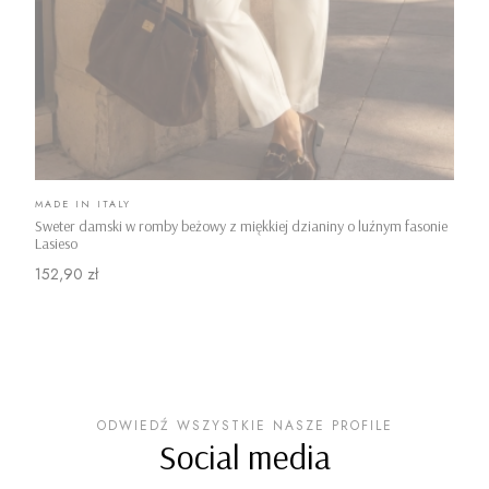
PRODUCENT
MADE IN ITALY
Sweter damski w romby beżowy z miękkiej dzianiny o luźnym fasonie
Lasieso
Cena
152,90 zł
ODWIEDŹ WSZYSTKIE NASZE PROFILE
Social media