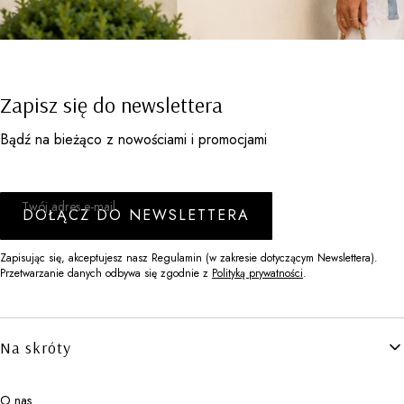
Zapisz się do newslettera
Bądź na bieżąco z nowościami i promocjami
Twój adres e-mail
DOŁĄCZ DO NEWSLETTERA
Zapisując się, akceptujesz nasz Regulamin (w zakresie dotyczącym Newslettera).
Przetwarzanie danych odbywa się zgodnie z
Polityką prywatności
.
Linki w stopce
Na skróty
O nas