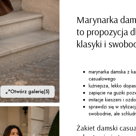
Marynarka dams
to propozycja d
klasyki i swobod
marynarka damska z kap
casualowego
luźniejsza, lekko dop
Otwórz galerię
(5)
zapięcie na guziki po
imitacje kieszeni i oz
sprawdzi się w styliza
swobodnie, ale schlud
Żakiet damski casua