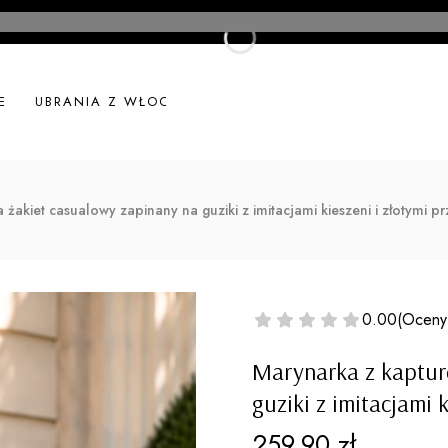
E
UBRANIA Z WŁOCH
UBRANIA LNIANE
NOWOŚ
akiet casualowy zapinany na guziki z imitacjami kieszeni i złotymi p
0.00
(Oceny
Marynarka z kaptur
guziki z imitacjami 
Cena
259,90 zł