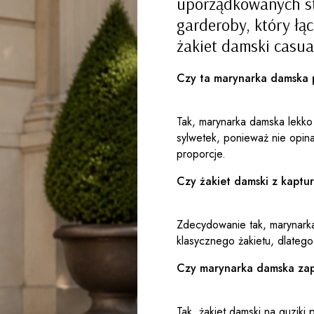
uporządkowanych sty
garderoby, który ł
żakiet damski casu
Czy ta marynarka damska 
Tak, marynarka damska lekko
sylwetek, ponieważ nie opina
proporcje.
Czy żakiet damski z kaptur
Zdecydowanie tak, marynark
klasycznego żakietu, dlatego
Czy marynarka damska zapi
Tak, żakiet damski na guziki