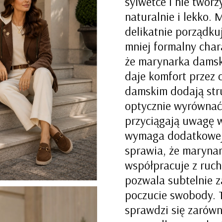
sylwetce i nie tworz
naturalnie i lekko.
delikatnie porządkuj
mniej formalny char
że marynarka damska
daje komfort przez c
damskim dodają str
optycznie wyrównać 
przyciągają uwagę w 
wymaga dodatkowej b
sprawia, że marynar
współpracuje z ruch
pozwala subtelnie za
poczucie swobody. 
sprawdzi się zarówno