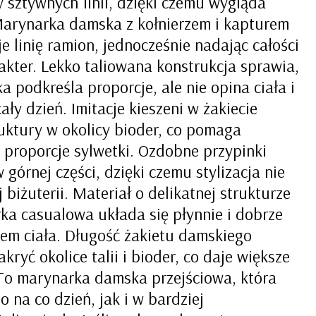
y sztywnych linii, dzięki czemu wygląda
 Marynarka damska z kołnierzem i kapturem
e linię ramion, jednocześnie nadając całości
akter. Lekko taliowana konstrukcja sprawia,
 podkreśla proporcje, ale nie opina ciała i
ały dzień. Imitacje kieszeni w żakiecie
uktury w okolicy bioder, co pomaga
proporcje sylwetki. Ozdobne przypinki
górnej części, dzięki czemu stylizacja nie
iżuterii. Materiał o delikatnej strukturze
ka casualowa układa się płynnie i dobrze
em ciała. Długość żakietu damskiego
kryć okolice talii i bioder, co daje większe
To marynarka damska przejściowa, która
 na co dzień, jak i w bardziej