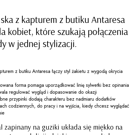
ka z kapturem z butiku Antaresa
la kobiet, które szukają połączenia
y w jednej stylizacji.
turem z butiku Antaresa łączy styl żakietu z wygodą okrycia
asowana forma pomaga uporządkować linię sylwetki bez opinania
zwala regulować wygląd i dopasowanie do okazji
dobne przypinki dodają charakteru bez nadmiaru dodatków
cjach codziennych, do pracy i na wyjścia, kiedy chcesz wyglądać
nie
l zapinany na guziki układa się miękko na