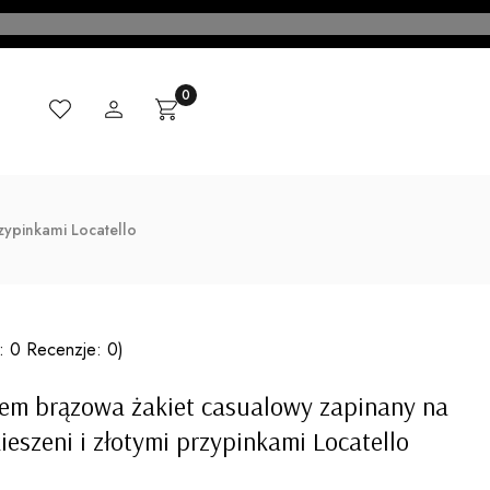
Ulubione
Zaloguj się
Produkty w koszyku: 0. Zobacz szczegóły
Koszyk
CI
MADE IN ITALY
KONTAKT
BLOG
rzypinkami Locatello
: 0 Recenzje: 0)
em brązowa żakiet casualowy zapinany na
kieszeni i złotymi przypinkami Locatello