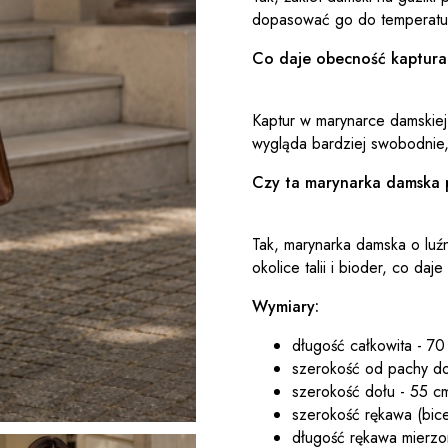
dopasować go do temperatury 
Co daje obecność kaptura
Kaptur w marynarce damskiej 
wygląda bardziej swobodnie, 
Czy ta marynarka damska 
Tak, marynarka damska o luźn
okolice talii i bioder, co d
Wymiary:
długość całkowita - 70
szerokość od pachy do
szerokość dołu - 55 cm
szerokość rękawa (bice
długość rękawa mierzo