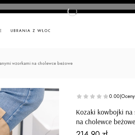
E
UBRANIA Z WŁOCH
UBRANIA LNIANE
NOWOŚ
wanymi wzorkami na cholewce beżowe
0.00
(Oceny
Kozaki kowbojki na
na cholewce beżow
Cena
214,90 zł