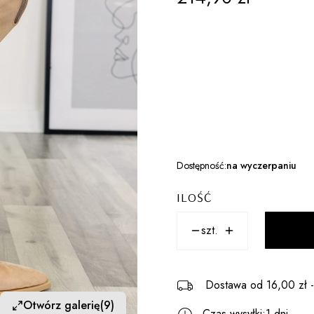
Wybierz wariant produktu
Poszczególne warianty mogą różn
ROZMIARY
*
Wybierz
Dostępność:
na wyczerpaniu
ILOŚĆ
szt.
Dostawa
od 16,00 zł
Otwórz galerię
(9)
Czas wysyłki:
1 dni