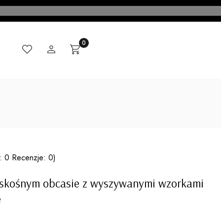
Ulubione
Zaloguj się
Produkty w koszyku: 0. Zobacz szczegóły
Koszyk
CI
MADE IN ITALY
KONTAKT
BLOG
: 0 Recenzje: 0)
 skośnym obcasie z wyszywanymi wzorkami
e