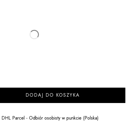
:
ić się ceną
DODAJ DO KOSZYKA
- DHL Parcel - Odbiór osobisty w punkcie (Polska)