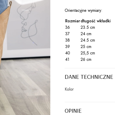
Orientacyjne wymiary:
Rozmiar
długość wkładki
36
23.5 cm
37
24 cm
38
24.5 cm
39
25 cm
40
25,5 cm
41
26 cm
DANE TECHNICZNE
Kolor
OPINIE