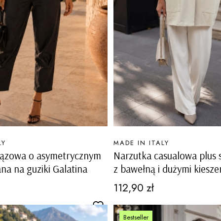
PRODUCENT
LY
MADE IN ITALY
rązowa o asymetrycznym
Narzutka casualowa plus 
ana na guziki Galatina
z bawełną i dużymi kiesze
Tapogliano
Cena
112,90 zł
Bestseller