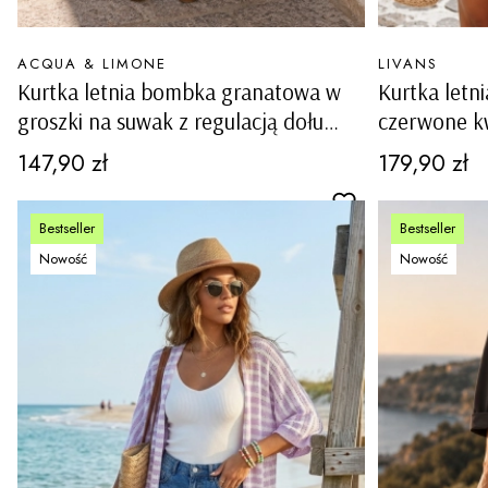
PRODUCENT
PRODUCENT
ACQUA & LIMONE
LIVANS
Kurtka letnia bombka granatowa w
Kurtka let
groszki na suwak z regulacją dołu
czerwone k
casual Denice
długim ręk
Cena
Cena
147,90 zł
179,90 zł
Bestseller
Bestseller
Nowość
Nowość