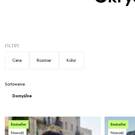
FILTRY
Cena
Rozmiar
Kolor
Koniec filtrów
Lista produktów
Sortowanie:
Domyślne
Bestseller
Bestseller
Nowość
Nowość