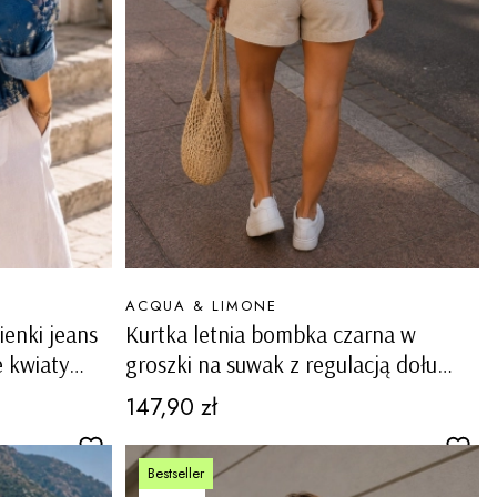
PRODUCENT
ACQUA & LIMONE
ienki jeans
Kurtka letnia bombka czarna w
 kwiaty
groszki na suwak z regulacją dołu
casual Denice
Cena
147,90 zł
Bestseller