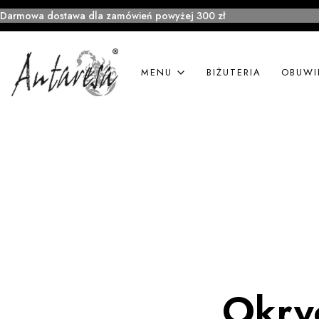
Darmowa dostawa dla zamówień powyżej 300 zł
MENU
BIŻUTERIA
OBUWI
Okry