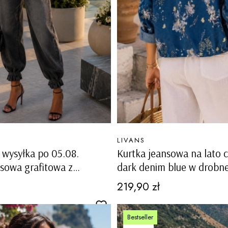
PRODUCENT
LIVANS
wysyłka po 05.08.
Kurtka jeansowa na lato c
sowa grafitowa z
dark denim blue w drobne
eansu oversize z dużymi
zapinana na guziki Tiriolo
Cena
219,90 zł
 Lucana
Bestseller