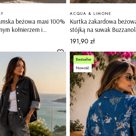
PRODUCENT
LY
ACQUA & LIMONE
amska beżowa maxi 100%
Kurtka żakardowa beżowa
nym kołnierzem i
stójką na suwak Buzzanol
 Nucetto
Cena
191,90 zł
Bestseller
Nowość