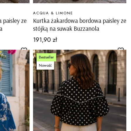
PRODUCENT
ACQUA & LIMONE
 paisley ze
Kurtka żakardowa bordowa paisley ze
a
stójką na suwak Buzzanola
Cena
191,90 zł
Bestseller
Nowość