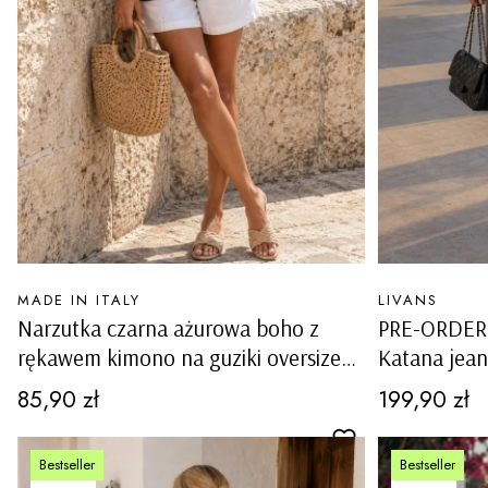
PRODUCENT
PRODUCENT
MADE IN ITALY
LIVANS
Narzutka czarna ażurowa boho z
PRE-ORDER 
rękawem kimono na guziki oversize
Katana jean
Tramonti
miękkiego j
Cena
Cena
85,90 zł
199,90 zł
kieszeniami
Bestseller
Bestseller