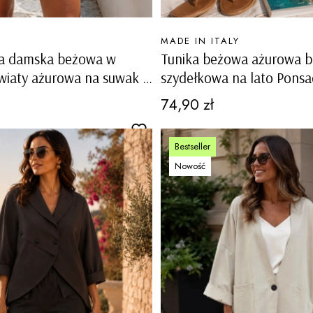
PRODUCENT
MADE IN ITALY
nia damska beżowa w
Tunika beżowa ażurowa 
wiaty ażurowa na suwak z
szydełkowa na lato Ponsa
awem Monteverde
Cena
74,90 zł
Bestseller
Nowość