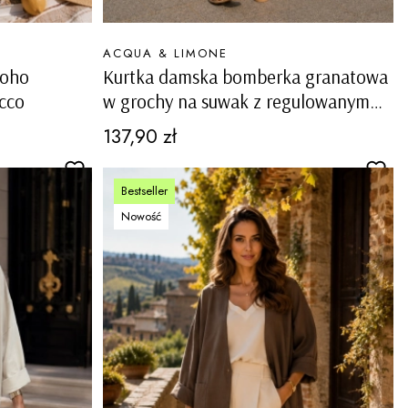
PRODUCENT
ACQUA & LIMONE
boho
Kurtka damska bomberka granatowa
cco
w grochy na suwak z regulowanym
dołem casual Amato
Cena
137,90 zł
Bestseller
Nowość