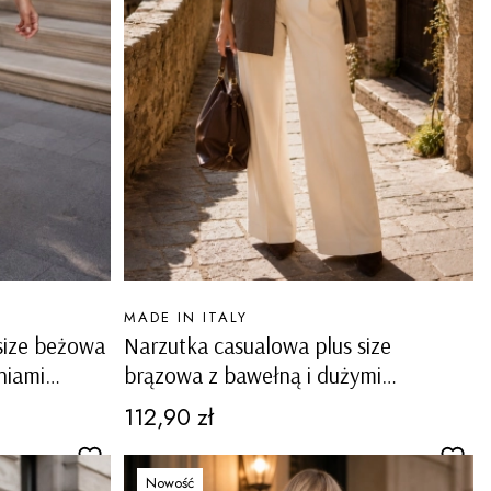
PRODUCENT
MADE IN ITALY
size beżowa
Narzutka casualowa plus size
niami
brązowa z bawełną i dużymi
kieszeniami Tapogliano
Cena
112,90 zł
Nowość