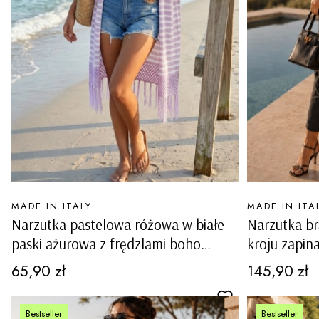
PRODUCENT
PRODUCENT
MADE IN ITALY
MADE IN ITA
Narzutka pastelowa różowa w białe
Narzutka b
paski ażurowa z frędzlami boho
kroju zapin
Valvestino
Cena
Cena
65,90 zł
145,90 zł
Bestseller
Bestseller