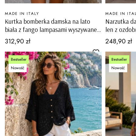
PRODUCENT
PRODUCENT
MADE IN ITALY
MADE IN ITA
Kurtka bomberka damska na lato
Narzutka d
biała z fango lampasami wyszywane
len z ozdob
hafty bufiaste rękawy Sciolze
kieszeniami
Cena
Cena
312,90 zł
248,90 zł
Bestseller
Bestseller
Nowość
Nowość